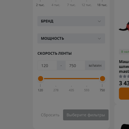
2 тыс.
4 тыс.
7 тыс.
12 тыс.
18 тыс.
БРЕНД
МОЩНОСТЬ
В на
СКОРОСТЬ ЛЕНТЫ
Маш
-
м/мин
шлиф
mast
3 4
120
278
435
593
750
Сбросить
Выберите фильтры