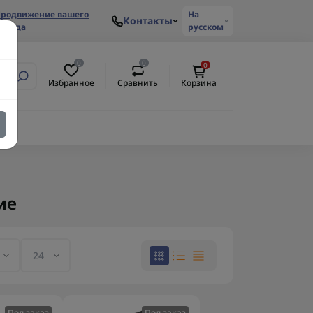
родвижение вашего
На
Контакты
ренда
русском
0
0
0
Избранное
Сравнить
Корзина
ие
Под заказ
Под заказ