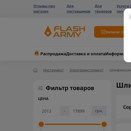
Отзывы про
Для
Для
Услуги 
магазин
поставщиков
тендеров
печати
Каталог това
Распродажа
Доставка и оплата
Информаци
Инструмент
Электроинструмент
Шлифмашины
Шли
Фильтр товаров
ЦЕНА
Со
-
грн.