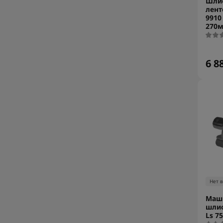
Шли
лент
9910
270м
6 8
Нет 
Маш
шлиф
Ls 7