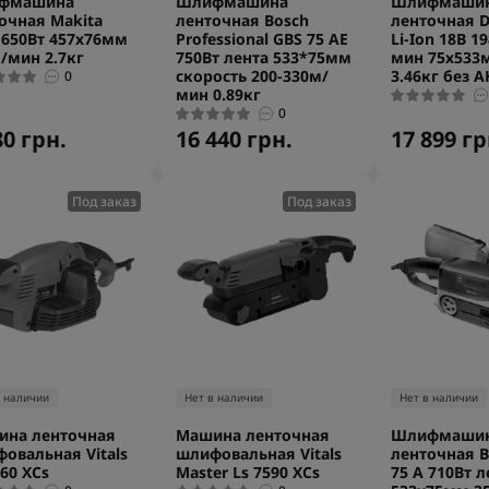
фмашина
Шлифмашина
Шлифмаши
очная Makita
ленточная Bosch
ленточная D
 650Вт 457x76мм
Professional GBS 75 AE
Li-Ion 18В 1
/мин 2.7кг
750Вт лента 533*75мм
мин 75х533
скорость 200-330м/
3.46кг без А
0
мин 0.89кг
0
80 грн.
16 440 грн.
17 899 гр
Под заказ
Под заказ
в наличии
Нет в наличии
Нет в наличии
ина ленточная
Машина ленточная
Шлифмаши
овальная Vitals
шлифовальная Vitals
ленточная B
560 XCs
Master Ls 7590 XCs
75 A 710Вт л