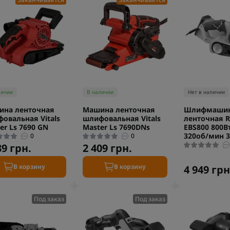
личии
В наличии
Нет в наличии
ина ленточная
Машина ленточная
Шлифмаши
овальная Vitals
шлифовальная Vitals
ленточная R
er Ls 7690 GN
Master Ls 7690DNs
EBS800 800В
320об/мин 3
0
0
39 грн.
2 409 грн.
В корзину
В корзину
4 949 грн
Под заказ
Под заказ