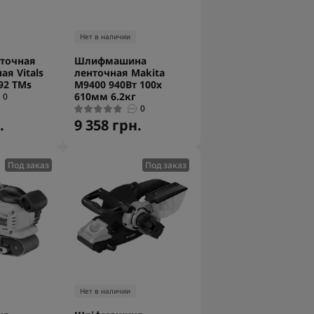
Нет в наличии
точная
Шлифмашина
я Vitals
ленточная Makita
92 TMs
M9400 940Вт 100x
610мм 6.2кг
0
0
.
9 358 грн.
Под заказ
Под заказ
Нет в наличии