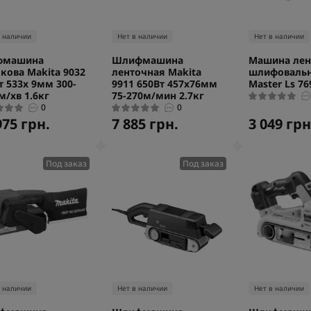
в наличии
Нет в наличии
Нет в наличии
фмашина
Шлифмашина
Машина лен
чкова Makita 9032
ленточная Makita
шлифовальна
т 533x 9мм 300-
9911 650Вт 457x76мм
Master Ls 76
м/хв 1.6кг
75-270м/мин 2.7кг
0
0
975 грн.
7 885 грн.
3 049 грн
Под заказ
Под заказ
в наличии
Нет в наличии
Нет в наличии