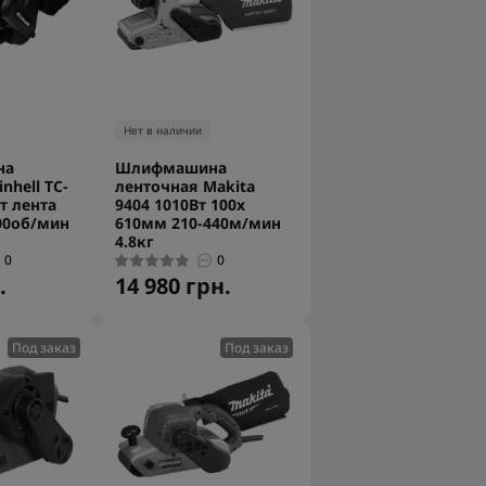
Нет в наличии
на
Шлифмашина
nhell TC-
ленточная Makita
т лента
9404 1010Вт 100x
00об/мин
610мм 210-440м/мин
4.8кг
0
0
.
14 980 грн.
Под заказ
Под заказ