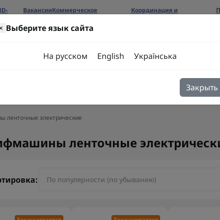
3D-
Вакансии
Коммерческое
Координация и
П
предложение
сотрудничество
б
×
Выберите язык сайта
ров
На русском
English
Українська
Закрыть
я
Блог
Контакты
 ленточные электрические
фмашины ленточные электрическ
ртировка:
Заканчивается
Заканчивается