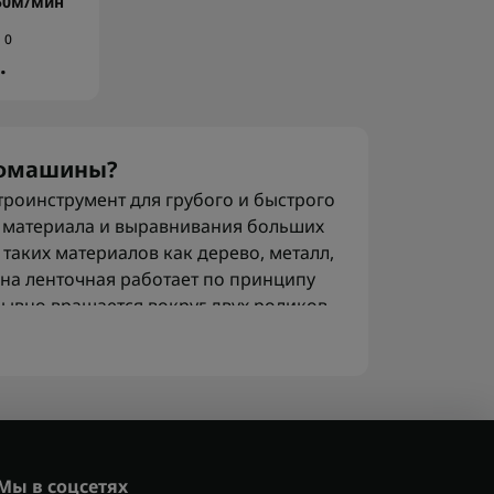
50м/мин
0
.
ифмашины?
роинструмент для грубого и быстрого
в материала и выравнивания больших
таких материалов как дерево, металл,
на ленточная работает по принципу
рывно вращается вокруг двух роликов
 эффективно удаляет краску, ржавчину
ленточные шлифмашины?
ся для грубого шлифования. Ею
рую краску, выравнивают доски,
Мы в соцсетях
и подготавливают поверхность под