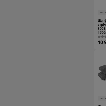
Нет 
Шлі
стрі
500В
1700
10 
Нет 