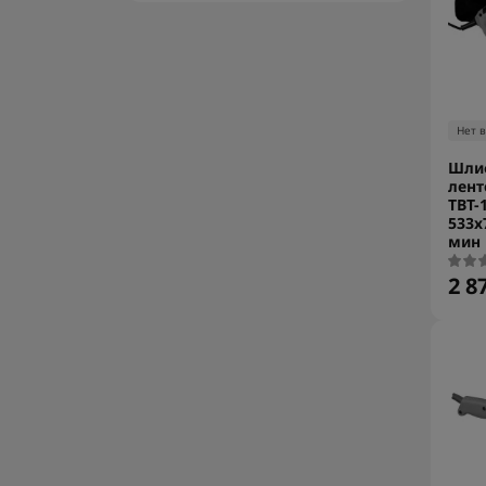
Нет 
Шли
лент
ТВТ-
533х
мин
2 8