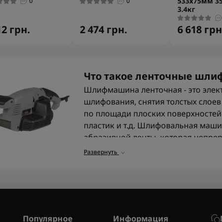
533х75мм 3
0
0
3.4кг
12 грн.
2 474 грн.
6 618 грн
Что такое ленточные шл
Шлифмашина ленточная - это элект
шлифования, снятия толстых слое
по площади плоских поверхностей 
пластик и т.д. Шлифовальная маши
абразивной ленты, которая непре
конвейерного типа. Таким образом
Развернуть
и неровности поверхности.
Для чего используются 
Ленточная шлифмашина использует
обрабатывают дерево, снимают ста
Популярное
Информация
убирают неровности после реза ил