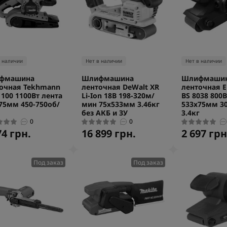
в наличии
Нет в наличии
Нет в наличии
фмашина
Шлифмашина
Шлифмаши
очная Tekhmann
ленточная DeWalt XR
ленточная Ei
1100 1100Вт лента
Li-Ion 18В 198-320м/
BS 8038 800В
75мм 450-750об/
мин 75х533мм 3.46кг
533х75мм 3
без АКБ и ЗУ
3.4кг
0
0
74 грн.
16 899 грн.
2 697 грн
Под заказ
Под заказ