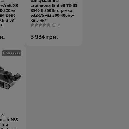
на
Шліфмашина
eWalt XR
стрічкова Einhell TE-BS
98-320м/
8540 E 850Вт стрічка
мм кейс
533х75мм 300-400об/
КБ и ЗУ
хв 3.4кг
0
0
н.
3 984 грн.
Под заказ
на
osch PBS
ента