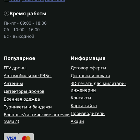
Как выбрать дополнительные
Время работы
батареи?
Пн-пт - 09:00 - 18:00
Оценивайте свои потребности: какая мощность
Сб - 10:00 - 16:00
нужна, сколько приборов вы планируете
Вс - выходной
подключать и как долго система должна
работать автономно. Важно учитывать емкость,
совместимость и мобильность.
Популярное
Информация
FPV дроны
Договор оферты
Где приобрести дополнительные
Автомобильные РЭБы
Доставка и оплата
батареи?
Антенны
3D-печать для милитари-
Надежные решения для масштабирования
инженерии
Детекторы дронов
вашей энергосистемы вы найдете в
Flash Army
.
Контакты
Военная одежда
Здесь представлены официальные модели с
Карта сайта
Турникеты и бандажи
гарантией, быстрой доставкой по Украине и
Производители
Военные/тактические аптечки
поддержкой специалистов, которые помогут
(AMЗИ)
Акции
подобрать оптимальный вариант под ваши
задачи.