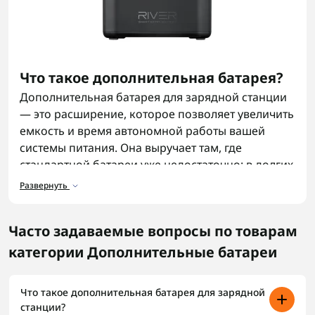
Что такое дополнительная батарея?
Дополнительная батарея для зарядной станции
— это расширение, которое позволяет увеличить
емкость и время автономной работы вашей
системы питания. Она выручает там, где
стандартной батареи уже недостаточно: в долгих
поездках, на выездных работах или в случаях
Развернуть
аварийного отключения света. Фактически,
дополнительные аккумуляторы — это запас
Часто задаваемые вопросы по товарам
энергии, который всегда рядом.
категории Дополнительные батареи
Назначение дополнительной
батареи
Что такое дополнительная батарея для зарядной
Какую главную задачу имеют дополнительные
станции?