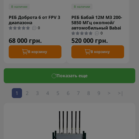
В наличии
В наличии
РЕБ Доброта 6 от FPV 3
РЕБ Бабай 12М МЗ 200-
диапазона
5850 МГц окопной/
автомобильный Babai
0
0
68 000 грн.
520 000 грн.
В корзину
В корзину
Показать еще
1
2
3
4
5
6
7
8
9
>
>|