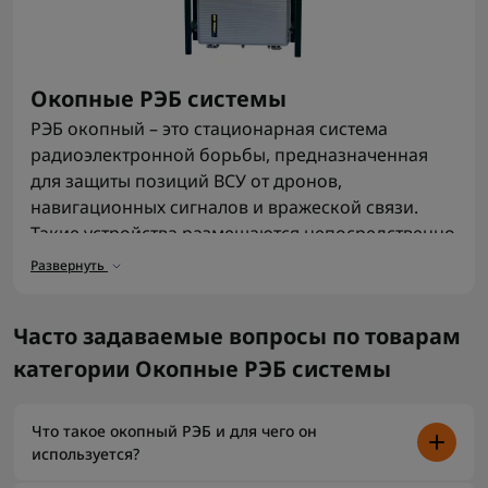
Окопные РЭБ системы
РЭБ окопный – это стационарная система
радиоэлектронной борьбы, предназначенная
для защиты позиций ВСУ от дронов,
навигационных сигналов и вражеской связи.
Такие устройства размещаются непосредственно
в окопах, блиндажах, наблюдательных пунктах
Развернуть
или около полевой инфраструктуры.
Назначение окопных РЭБ систем
Часто задаваемые вопросы по товарам
Главная задача окопного РЭБ – создать активную
категории Окопные РЭБ системы
зону защиты вокруг позиции. Устройство:
глушит сигналы управления БПЛА;
блокирует передачу данных между дронами и
Что такое окопный РЭБ и для чего он
операторами;
используется?
создает помехи для спутниковой навигации;