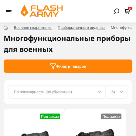
0
Военное снаряжение
Приборы ночного видения
Многофункци
Многофункциональные приборы
для военных
Фильтр товаров
Под заказ
Под заказ