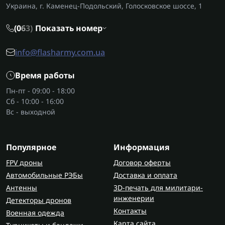
ГСЧС, волонтерам, работникам критической
Украина, г. Каменец-Подольский, Голосковское шоссе, 1
инфраструктуры.
(0
6
3)
Показать номер
Во время эвакуации или работы в зонах
повышенного фона важно иметь не только
info@flasharmy.com.ua
комплект защиты от радиации, но и
противогаз
,
который защищает дыхание от опасных
Время работы
аэрозолей.
Пн-пт - 09:00 - 18:00
Сб - 10:00 - 16:00
Что входит в комплект?
Вс - выходной
Стандартные защитные комплекты включают:
герметичный костюм
из материалов,
Популярное
Информация
устойчивых к радиации, химии и биоугрозам;
перчатки и бахилы
для полной изоляции
FPV дроны
Договор оферты
кожи;
Автомобильные РЭБы
Доставка и оплата
пакет
для документов;
Антенны
3D-печать для милитари-
скотч
для крепления перчаток и бахил;
инженерии
Детекторы дронов
сумку
для комплекта.
Контакты
Военная одежда
Карта сайта