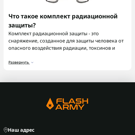
Что такое комплект радиационной
защиты?
Комплект радиационной защиты - это
снаряжение, созданное для защиты человека от
опасного воздействия радиации, токсинов и
химических веществ. Такой комплект защиты от
радиации обеспечивает изоляцию кожи, органов
Развернуть
дыхания и одежды, минимизируя риск
поражения.
Кому и когда нужны комплекты
радиационной защиты?
Такие защитные комплекты необходимы всем,
кто действует в условиях потенциального
радиационного или химического заражения -
воинским подразделениям, подразделениям
Наш адрес