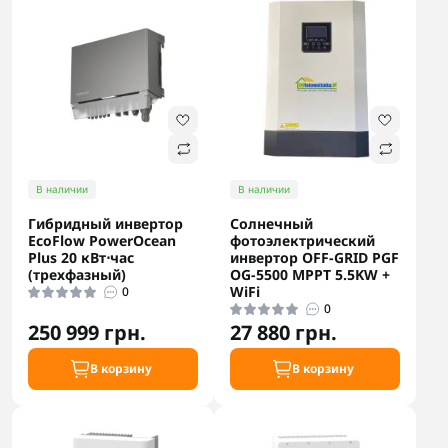
В наличии
В наличии
Гибридный инвертор
Солнечный
EcoFlow PowerOcean
фотоэлектрический
Plus 20 кВт⋅час
инвертор OFF-GRID PGF
(трехфазный)
OG-5500 MPPT 5.5KW +
WiFi
0
0
250 999 грн.
27 880 грн.
В корзину
В корзину