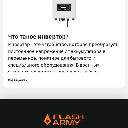
Что такое инвертор?
Инвертор - это устройство, которое преобразует
постоянное напряжение от аккумулятора в
переменное, понятное для бытового и
специального оборудования. В военных
условиях инвертор давно перестал быть
роскошью. Он помогает питать связь,
Развернуть
освещение, заряжать технику и поддерживать
работу критически важных устройств даже
далеко от стационарной сети. Инвертор можно
использовать в гражданских условиях даже от
солнечных панелей
, что достаточно удобно и
выгодно в долгосрочной перспективе
эксплуатации.