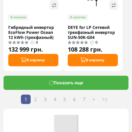
В наличии
В наличии
Гибридный инвертор
DEYE for LP Сетевой
EcoFlow Power Ocean
трехфазный инвертор
12 kWh (трехфазный)
SUN-50K-G04
0
0
132 999 грн.
108 288 грн.
В корзину
В корзину
Показать еще
1
2
3
4
5
6
7
>
>|