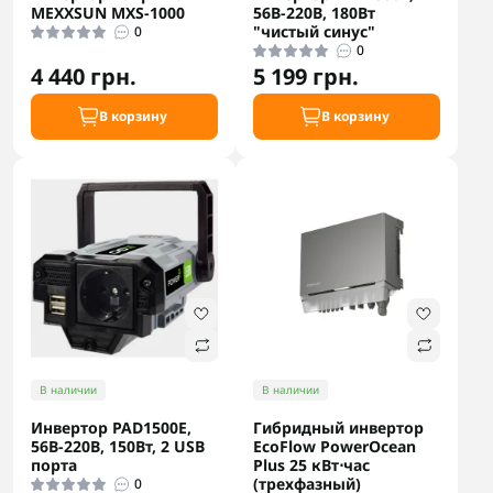
MEXXSUN MXS-1000
56В-220В, 180Вт
"чистый синус"
0
0
4 440 грн.
5 199 грн.
В корзину
В корзину
В наличии
В наличии
Инвертор PAD1500E,
Гибридный инвертор
56В-220В, 150Вт, 2 USB
EcoFlow PowerOcean
порта
Plus 25 кВт⋅час
(трехфазный)
0