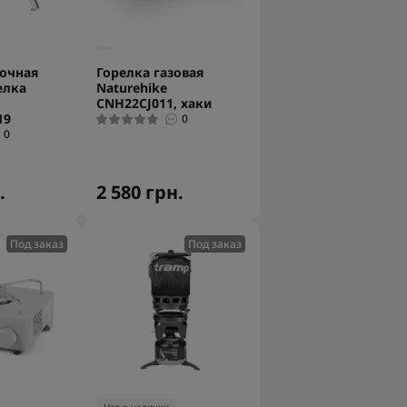
очная
Горелка газовая
елка
Naturehike
CNH22CJ011, хаки
19
0
0
.
2 580 грн.
Под заказ
Под заказ