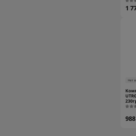
1 7
Нет 
Комп
UTRG
230г
988