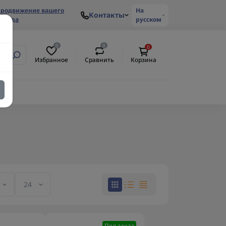
родвижение вашего
На
Контакты
ренда
русском
0
0
0
Избранное
Сравнить
Корзина
Под заказ