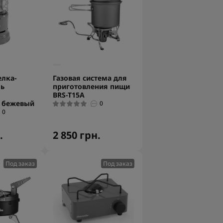
елка-
Газовая система для
ль
приготовления пищи
BRS-T15A
, бежевый
0
0
.
2 850 грн.
Под заказ
Под заказ