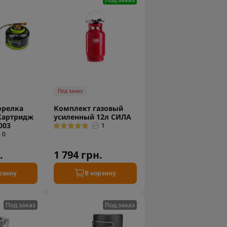
Под заказ
орелка
Комплект газовый
Картридж
усиленный 12л СИЛА
003
1
0
.
1 794 грн.
рзину
В корзину
Под заказ
Под заказ