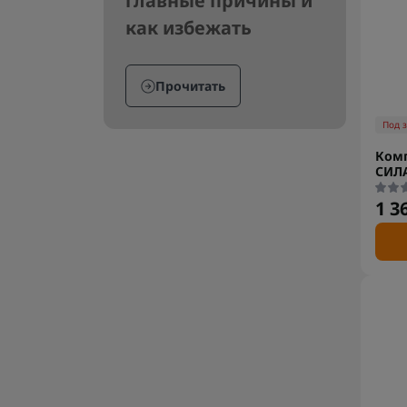
главные причины и
как избежать
Прочитать
Под 
Комп
СИЛ
1 3