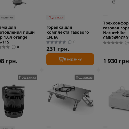
в наличии
Под заказ
Трехконфор
ема для
Горелка для
газовая гор
отовления пищи
комплекта газового
Naturehike
p 1,0л orange
СИЛА
CNK2450CF0
-115
0
0
231 грн.
В корзину
08 грн.
1 930 грн
Под заказ
Под заказ