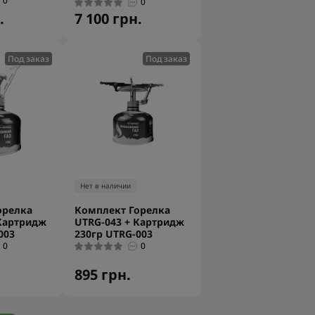
0
0
.
7 100 грн.
Под заказ
Под заказ
Нет в наличии
орелка
Комплект Горелка
Картридж
UTRG-043 + Картридж
003
230гр UTRG-003
0
0
895 грн.