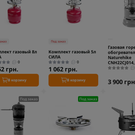
заказ
Под заказ
Газовая гор
лект газовый 8л
Комплект газовый 5л
обогревате
А
СИЛА
Naturehike
0
0
CNH22CJ014
62 грн.
1 062 грн.
В корзину
В корзину
3 900 грн
Под заказ
Под заказ