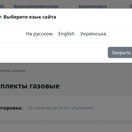
3D-
Вакансии
Коммерческое
Координация и
П
предложение
сотрудничество
б
×
Выберите язык сайта
ров
На русском
English
Українська
Закрыть
я
Блог
Контакты
лекты газовые
плекты газовые
ртировка: