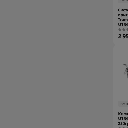
Нет 
Сист
приг
Tram
UTRG
2 9
Нет 
Комп
UTRG
230г