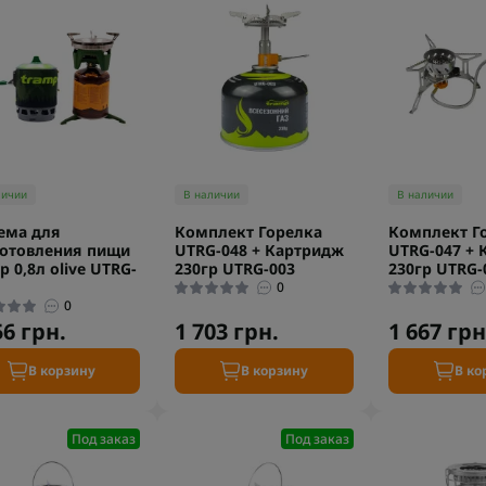
личии
В наличии
В наличии
ема для
Комплект Горелка
Комплект Г
отовления пищи
UTRG-048 + Картридж
UTRG-047 + 
p 0,8л olive UTRG-
230гр UTRG-003
230гр UTRG-
0
0
56 грн.
1 703 грн.
1 667 грн
В корзину
В корзину
В ко
Под заказ
Под заказ