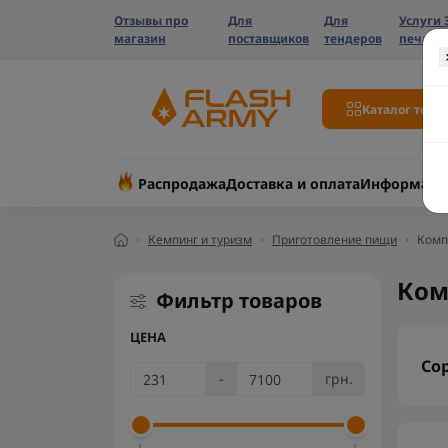
Отзывы про
Для
Для
Услуги 
магазин
поставщиков
тендеров
печати
Каталог това
Распродажа
Доставка и оплата
Информаци
Кемпинг и туризм
Приготовление пищи
Комп
Ком
Фильтр товаров
ЦЕНА
Со
-
грн.