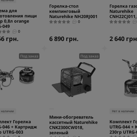
в наличии
Горелка-стол
Горелка газ
ема для
кемпинговый
Naturehike
отовления пищи
Naturehike NH20RJ001
CNH22CJ011,
p 0,8л orange
0
-049
0
56 грн.
6 890 грн.
2 640 грн
Под заказ
Под заказ
в наличии
Нет в наличии
Мини-обогреватель
лект Горелка
Комплект Г
кассетный Naturehike
-046 + Картридж
UTRG-044 + 
CNK2300CW018,
р UTRG-003
230гр UTRG-
зеленый