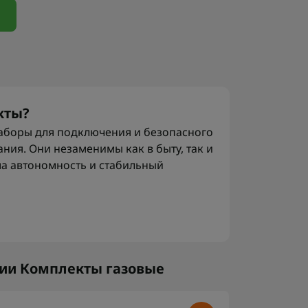
кты?
наборы для подключения и безопасного
ния. Они незаменимы как в быту, так и
ма автономность и стабильный
из всего необходимого - баллона,
еплений, которые гарантируют
я. Это универсальное решение для
 работы с техникой в условиях
рии Комплекты газовые
бжения. Для приготовления пищи в
аться
набор посуды