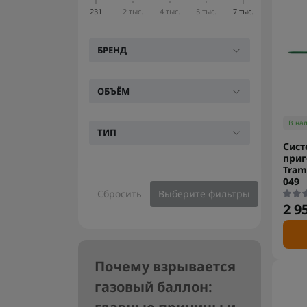
231
2 тыс.
4 тыс.
5 тыс.
7 тыс.
БРЕНД
ОБЪЁМ
В на
ТИП
Сист
приг
Tram
049
Сбросить
Выберите фильтры
2 9
Почему взрывается
газовый баллон: