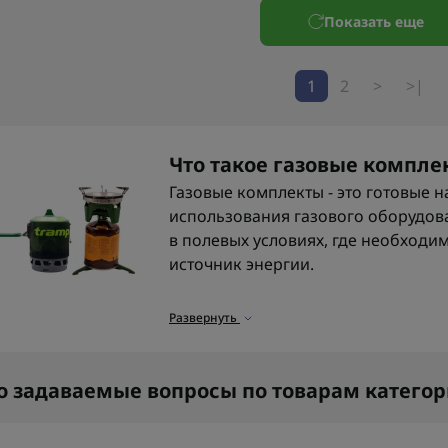
Показать еще
1
2
>
>|
Что такое газовые компле
Газовые комплекты - это готовые 
использования газового оборудова
в полевых условиях, где необходи
источник энергии.
Обычно газовый комплект состоит 
Развернуть
редуктора, шланга, клапанов и кр
герметичность и контроль давлени
приготовления пищи, обогрева или
о задаваемые вопросы по товарам катего
отсутствия централизованного сна
полевых условиях может потребов