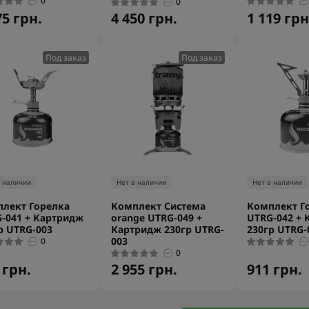
0
0
75 грн.
4 450 грн.
1 119 грн
Под заказ
Под заказ
в наличии
Нет в наличии
Нет в наличии
лект Горелка
Комплект Система
Комплект Г
-041 + Картридж
orange UTRG-049 +
UTRG-042 + 
р UTRG-003
Картридж 230гр UTRG-
230гр UTRG-
003
0
0
 грн.
2 955 грн.
911 грн.