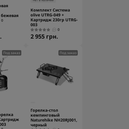
Нет в наличии
овая
Комплект Система
olive UTRG-049 +
 бежевая
Картридж 230гр UTRG-
0
003
0
.
2 955 грн.
Под заказ
Под заказ
Горелка-стол
орелка
кемпинговый
Картридж
Naturehike NH20RJ001,
003
черный