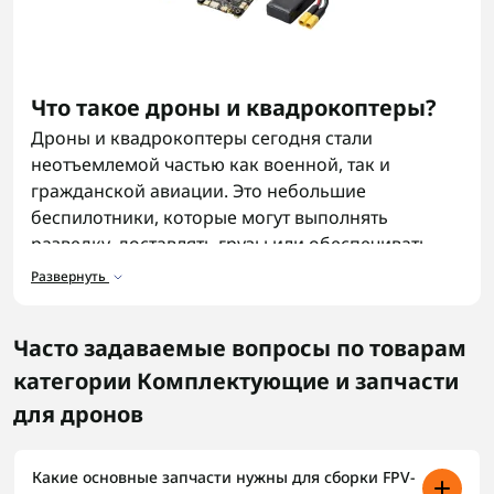
Что такое дроны и квадрокоптеры?
Дроны и квадрокоптеры сегодня стали
неотъемлемой частью как военной, так и
гражданской авиации. Это небольшие
беспилотники, которые могут выполнять
разведку, доставлять грузы или обеспечивать
видеосвязь в режиме реального времени. Для
Развернуть
защиты объектов от нежелательных БПЛА также
используют
сеткометы
.
Часто задаваемые вопросы по товарам
Какие бывают основные
категории Комплектующие и запчасти
комплектующие для дронов?
для дронов
Базовые запчасти для fpv дрона делятся на:
Раму — каркас, на котором держится вся
Какие основные запчасти нужны для сборки FPV-