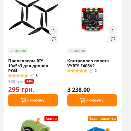
В наличии
В наличии
Пропеллеры RIY
Контроллер полета
10×5×3 для дронов
VYRIY F405V2
РОЙ
2
8
350 грн.
-16%
295 грн.
3 238.00
В корзину
В корзину
Акция
Заканчивается