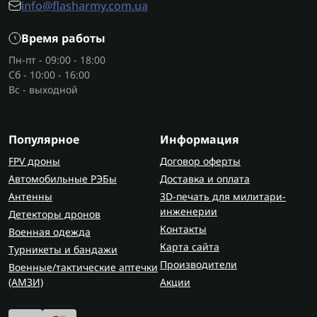
info@flasharmy.com.ua
зарядки.
Прочность конструкции — рама и пропеллеры
Время работы
должны выдерживать нагрузки.
Пн-пт - 09:00 - 18:00
Во время работы в полевых условиях
детекторы
Сб - 10:00 - 16:00
дронов
помогают вовремя заметить присутствие
Вс - выходной
БПЛА в районе позиции.
Только правильно подобранные запчасти на
Популярное
Информация
дрон позволяют оператору быть уверенным в
FPV дроны
Договор оферты
технике.
Автомобильные РЭБы
Доставка и оплата
Где приобрести запчасти для дронов
Антенны
3D-печать для милитари-
инженерии
Детекторы дронов
и квадрокоптеров?
Контакты
Военная одежда
Купить запчасти для квадрокоптера можно в
Карта сайта
Турникеты и бандажи
Flash Army. Квадрокоптер запчасти купить вы
Производители
Военные/тактические аптечки
можете на сайте, где представлен широкий
(AMЗИ)
Акции
выбор: от рам и моторов до электроники и
аккумуляторов. Все запчасти для дронов имеют