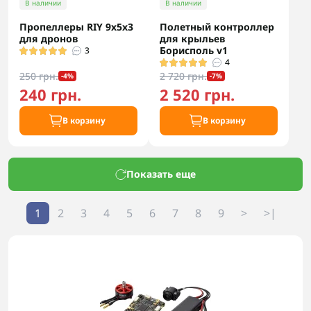
В наличии
В наличии
Пропеллеры RIY 9x5x3
Полетный контроллер
для дронов
для крыльев
Борисполь v1
3
4
250 грн.
2 720 грн.
-4%
-7%
240 грн.
2 520 грн.
В корзину
В корзину
Показать еще
1
2
3
4
5
6
7
8
9
>
>|