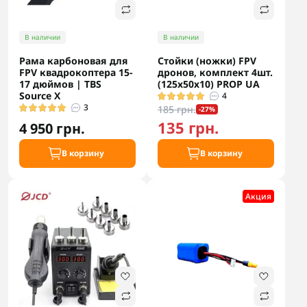
В наличии
В наличии
Рама карбоновая для
Стойки (ножки) FPV
FPV квадрокоптера 15-
дронов, комплект 4шт.
17 дюймов | TBS
(125х50х10) PROP UA
Source X
4
3
185 грн.
-27%
135 грн.
4 950 грн.
В корзину
В корзину
Акция