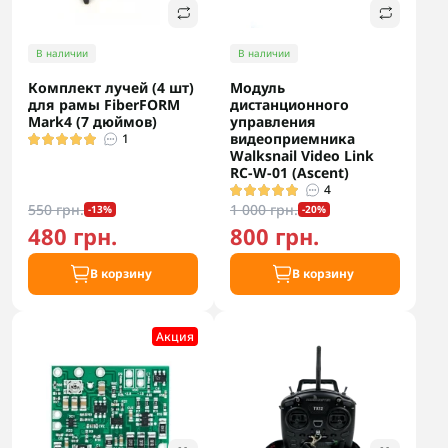
В наличии
В наличии
Комплект лучей (4 шт)
Модуль
для рамы FiberFORM
дистанционного
Mark4 (7 дюймов)
управления
видеоприемника
1
Walksnail Video Link
RC-W-01 (Ascent)
4
550 грн.
1 000 грн.
-13%
-20%
480 грн.
800 грн.
В корзину
В корзину
Акция