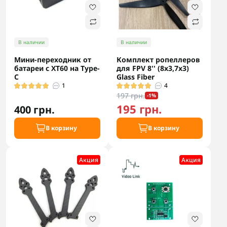
В наличии
В наличии
Мини-переходник от
Комплект ропеллеров
батареи с XT60 на Type-
для FPV 8'' (8x3,7x3)
C
Glass Fiber
1
4
197 грн.
-1%
195 грн.
400 грн.
В корзину
В корзину
Акция
Акция