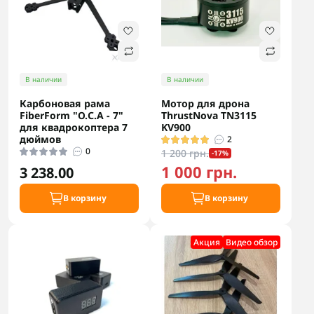
В наличии
В наличии
Карбоновая рама
Мотор для дрона
FiberForm "О.С.А - 7"
ThrustNova TN3115
для квадрокоптера 7
KV900
дюймов
2
0
1 200 грн.
-17%
1 000 грн.
3 238.00
В корзину
В корзину
Акция
Видео обзор