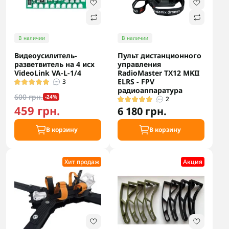
В наличии
В наличии
Видеоусилитель-
Пульт дистанционного
разветвитель на 4 исх
управления
VideoLink VA-L-1/4
RadioMaster TX12 MKII
ELRS - FPV
3
радиоаппаратура
600 грн.
-24%
2
459 грн.
6 180 грн.
В корзину
В корзину
Хит продаж
Акция