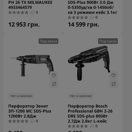
PH 26 TX MILWAUKEE
SDS-Plus 900Вт 3.0 Дж
4933464579
0-5350уд/хв 0-1450об/
хв 3 режими кейс 3.1кг
0
0
12 953 грн.
14 599 грн.
Под заказ
Под заказ
Нет в наличии
Нет в наличии
Перфоратор Зенит
Перфоратор Bosch
ЗП-1200 МС SDS-Plus
Professional GBH 2-26
1200Вт 2.8Дж
DRE SDS-plus 800Вт
2.7Дж 2.8кг L-кейс
0
0