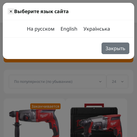
0
×
Выберите язык сайта
Инструмент
Электроинструмент
Перфоратор электрический
На русском
English
Українська
Перфоратор электрический
Закрыть
Фильтр товаров
Заканчивается