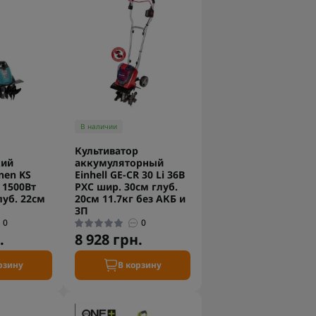
В наличии
Культиватор
кий
аккумуляторный
nen KS
Einhell GE-CR 30 Li 36В
 1500Вт
PXC шир. 30см глуб.
луб. 22см
20см 11.7кг без АКБ и
ЗП
0
0
.
8 928 грн.
рзину
В корзину