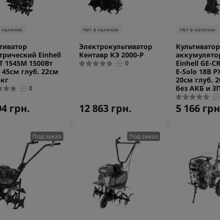
в наличии
Нет в наличии
Нет в наличии
тиватор
Электрокультиватор
Культиватор
трический Einhell
Кентавр КЭ 2000-Р
аккумулято
T 1545М 1500Вт
Einhell GE-CR
0
 45см глуб. 22см
E-Solo 18В P
5кг
20см глуб. 2
без АКБ и З
0
94 грн.
12 863 грн.
5 166 грн
Под заказ
Под заказ