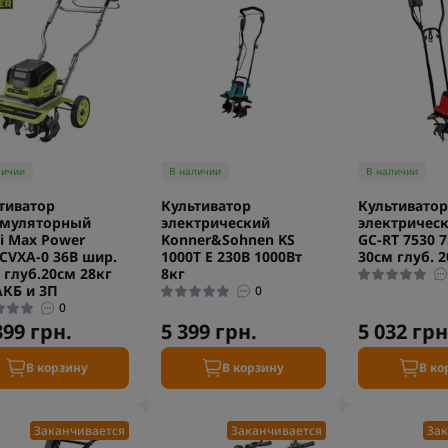
личии
В наличии
В наличии
тиватор
Культиватор
Культиватор
умуляторный
электрический
электрическ
i Max Power
Konner&Sohnen KS
GC-RT 7530 
CVXA-0 36В шир.
1000T E 230В 1000Вт
30см глуб. 2
 глуб.20см 28кг
8кг
АКБ и ЗП
0
0
399 грн.
5 399 грн.
5 032 грн
В корзину
В корзину
В ко
Заканчивается
Заканчивается
Зак