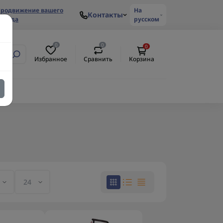
родвижение вашего
На
Контакты
ренда
русском
0
0
0
Избранное
Сравнить
Корзина