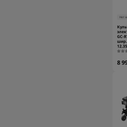
Нет 
Куль
элек
GC-R
шир.
12.3
8 9