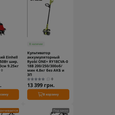
В наличии
Культиватор
ий Einhell
аккумуляторный
750Вт шир.
Ryobi ONE+ RY18CVA-0
0см 9.25кг
18В 200/250/300об/
мин 4.8кг без АКБ и
0
ЗП
0
.
13 399 грн.
рзину
В корзину
анчивается
Под заказ