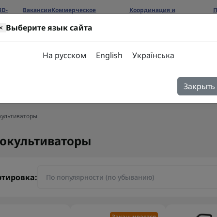
3D-
Вакансии
Коммерческое
Координация и
П
предложение
сотрудничество
б
×
Выберите язык сайта
ров
На русском
English
Українська
Закрыть
я
Блог
Контакты
культиваторы
окультиваторы
ртировка:
Заканчивается