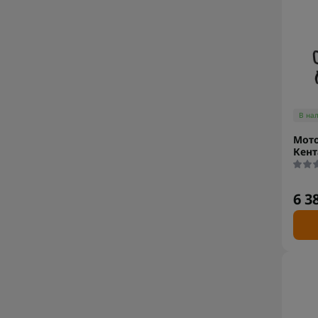
В на
Мото
Кент
6 3