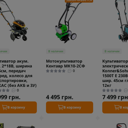
личии
В наличии
В наличии
тиватор акум.
Мотокультиватор
Культиватор
, 2*18В, ширина
Кентавр МК10-2CФ
электричес
6см, передач
Konner&Soh
0
ред, колесо для
1500T E 230В
спортировки,
шир. 45см г
АС (без АКБ и ЗУ)
12кг
0
999 грн.
4 495 грн.
7 499 грн
В корзину
В корзину
В ко