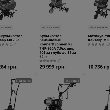
в наличии
Нет в наличии
Нет в наличии
культиватор
Культиватор
Мотокульти
авр МК20-1
бензиновый
Кентавр МК3
Konner&Sohnen KS
0
7HP-950A 7.0кс шир.
105см глубь до 31см
62кг
0
264 грн.
29 999 грн.
10 736 гр
Под заказ
Под заказ