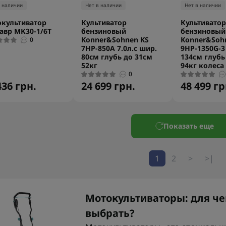
в наличии
Нет в наличии
Нет в наличии
культиватор
Культиватор
Культиватор
авр МК30-1/6Т
бензиновый
бензиновый
Konner&Sohnen KS
Konner&Soh
0
7HP-850A 7.0л.с шир.
9HP-1350G-3 
80см глубь до 31см
134см глубь
52кг
94кг колеса 
0
436 грн.
24 699 грн.
48 499 гр
Показать еще
1
2
>
>|
Мотокультиваторы: для че
выбрать?