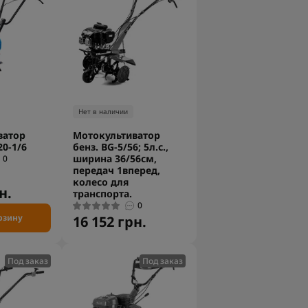
Нет в наличии
ватор
Мотокультиватор
0-1/6
бенз. BG-5/56; 5л.с.,
ширина 36/56см,
0
передач 1вперед,
колесо для
н.
транспорта.
0
рзину
16 152 грн.
Под заказ
Под заказ