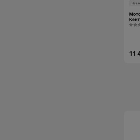
Нет 
Мото
Кент
11 