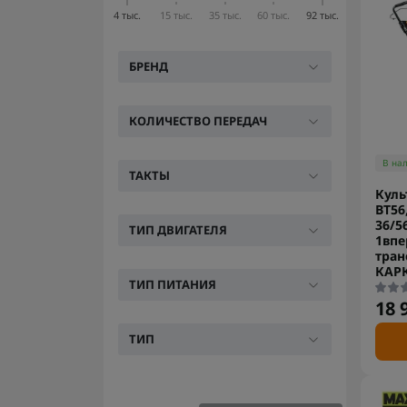
4 тыс.
15 тыс.
35 тыс.
60 тыс.
92 тыс.
БРЕНД
КОЛИЧЕСТВО ПЕРЕДАЧ
В на
ТАКТЫ
Куль
BT56
36/5
ТИП ДВИГАТЕЛЯ
1впе
тран
КАРК
ТИП ПИТАНИЯ
18 
ТИП