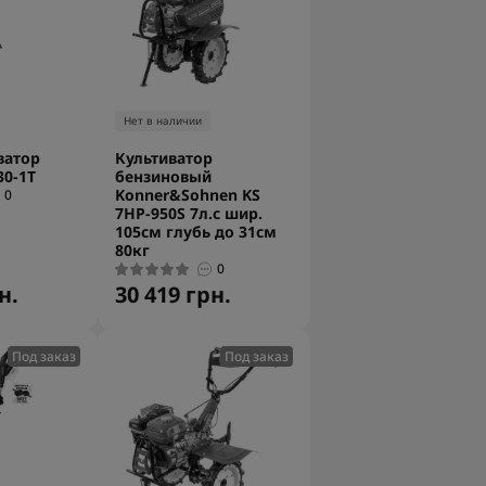
Нет в наличии
ватор
Культиватор
0-1Т
бензиновый
Konner&Sohnen KS
0
7HP-950S 7л.с шир.
105см глубь до 31см
80кг
0
н.
30 419 грн.
Под заказ
Под заказ