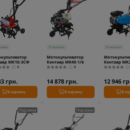
личии
В наличии
В наличии
культиватор
Мотокультиватор
Мотокульти
авр МК10-3CФ
Кентавр МK40-1/6
Кентавр МК2
0
0
83 грн.
14 878 грн.
12 946 гр
В корзину
В корзину
В ко
Под заказ
Под заказ