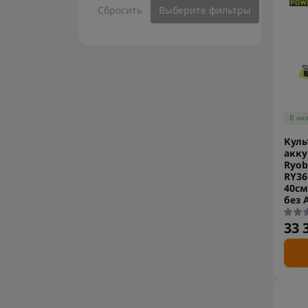
Сбросить
Выберите фильтры
В на
Куль
акк
Ryob
RY36
40см
без 
33 