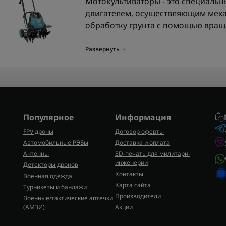
Мотокультиваторы - это специальн
двигателем, осуществляющим меха
обработку грунта с помощью вра
Мотокультиваторы нужны для негл
Развернуть
рыхления с целью уничтожения со
удобрений, а также механического
Данные агрегаты действительно 
сельскохозяйственных работ - как
справляются с очисткой снега там,
Популярное
Информация
достаточно сложно справиться с з
FPV дроны
Договор оферты
Автомобильные РЭБы
Доставка и оплата
Существуют следующие ви
Антенны
3D-печать для милитари-
По типу двигателя различают сле
инженерии
Детекторы дронов
(являющиеся топом среди пользов
Контакты
Военная одежда
электрические (удобные, но уместн
Карта сайта
Турникеты и бандажи
Производители
аккумуляторные (экологические, 
Военные/тактические аптечки
(AMЗИ)
Акции
работы), дизельные (с высокой мо