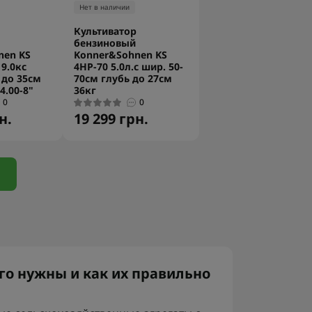
Нет в наличии
Культиватор
бензиновый
nen KS
Konner&Sohnen KS
9.0кс
4HP-70 5.0л.с шир. 50-
 до 35см
70см глубь до 27см
4.00-8"
36кг
0
0
н.
19 299 грн.
го нужны и как их правильно