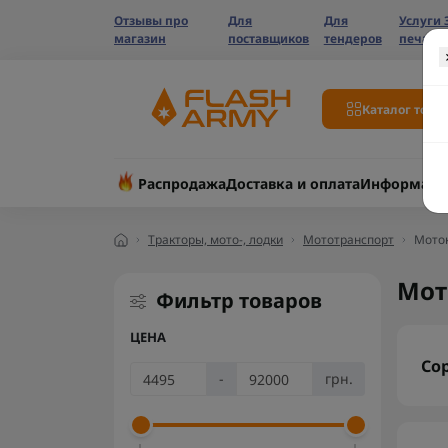
Отзывы про
Для
Для
Услуги 
магазин
поставщиков
тендеров
печати
Каталог това
Распродажа
Доставка и оплата
Информаци
Тракторы, мото-, лодки
Мототранспорт
Мото
Мот
Фильтр товаров
ЦЕНА
Со
-
грн.