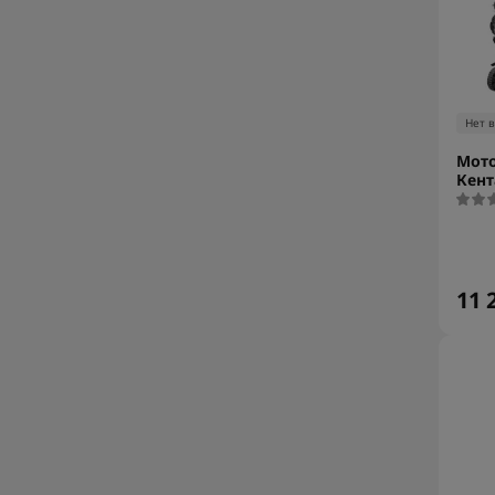
Нет 
Мото
Кент
11 