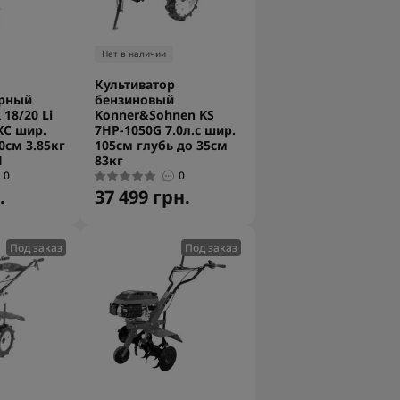
Нет в наличии
Культиватор
рный
бензиновый
 18/20 Li
Konner&Sohnen KS
XC шир.
7HP-1050G 7.0л.с шир.
0см 3.85кг
105см глубь до 35см
П
83кг
0
0
.
37 499 грн.
Под заказ
Под заказ