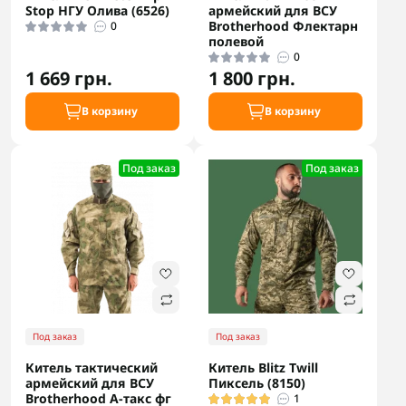
Stop НГУ Олива (6526)
армейский для ВСУ
Brotherhood Флектарн
0
полевой
0
1 669 грн.
1 800 грн.
В корзину
В корзину
Под заказ
Под заказ
Под заказ
Под заказ
Китель тактический
Китель Blitz Twill
армейский для ВСУ
Пиксель (8150)
Brotherhood A-такс фг
1