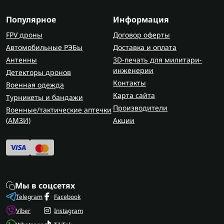
воротник-стойка для дополнительной защиты;
Популярное
Информация
материалы с повышенной прочностью и
термостойкостью.
FPV дроны
Договор оферты
Автомобильные РЭБы
Доставка и оплата
Такие решения делают кители частью
Антенны
3D-печать для милитари-
полноценной экипировки, которая соответствует
инженерии
Детекторы дронов
требованиям армии и современным стандартам.
Контакты
Военная одежда
Карта сайта
Турникеты и бандажи
Как выбрать кители?
Производители
Военные/тактические аптечки
Выбирая военный китель, стоит обратить
(AMЗИ)
Акции
внимание на:
назначение (полевой, парадный или
повседневный);
материал;
фасон;
Мы в соцсетях
камуфляж;
Telegram
Facebook
удобство, прочность и соответствие размеру.
Viber
Instagram