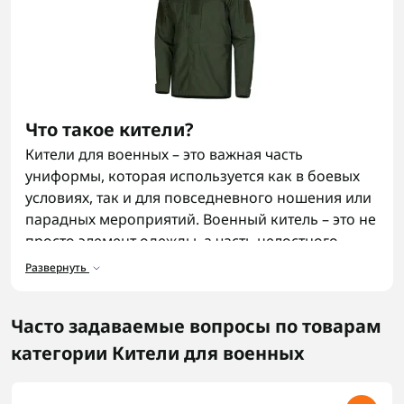
Что такое кители?
Кители для военных – это важная часть
униформы, которая используется как в боевых
условиях, так и для повседневного ношения или
парадных мероприятий. Военный китель – это не
просто элемент одежды, а часть целостного
образа солдата, подчеркивающая дисциплину и
Развернуть
принадлежность к армии.
Часто задаваемые вопросы по товарам
Брюки военные
обычно подбирают в том же
цвете и камуфляже, что и китель.
категории Кители для военных
Назначение кителей