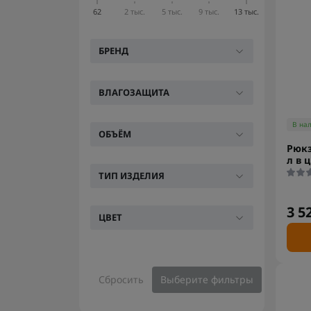
62
2 тыс.
5 тыс.
9 тыс.
13 тыс.
БРЕНД
ВЛАГОЗАЩИТА
В на
ОБЪЁМ
Рюкз
л в 
ТИП ИЗДЕЛИЯ
3 5
ЦВЕТ
Сбросить
Выберите фильтры