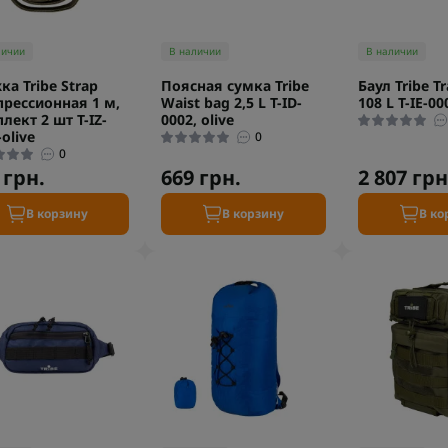
личии
В наличии
В наличии
ка Tribe Strap
Поясная сумка Tribe
Баул Tribe T
рессионная 1 м,
Waist bag 2,5 L T-ID-
108 L T-IE-00
лект 2 шт T-IZ-
0002, olive
olive
0
0
 грн.
669 грн.
2 807 грн
В корзину
В корзину
В ко