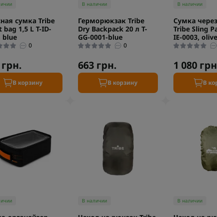
личии
В наличии
В наличии
ная сумка Tribe
Герморюкзак Tribe
Сумка через
 bag 1,5 L T-ID-
Dry Backpack 20 л T-
Tribe Sling Pa
 blue
GG-0001-blue
IE-0003, oliv
0
0
 грн.
663 грн.
1 080 грн
В корзину
В корзину
В ко
личии
В наличии
В наличии