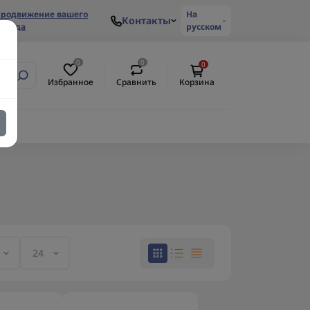
родвижение вашего
На
Контакты
ренда
русском
0
0
0
Избранное
Сравнить
Корзина