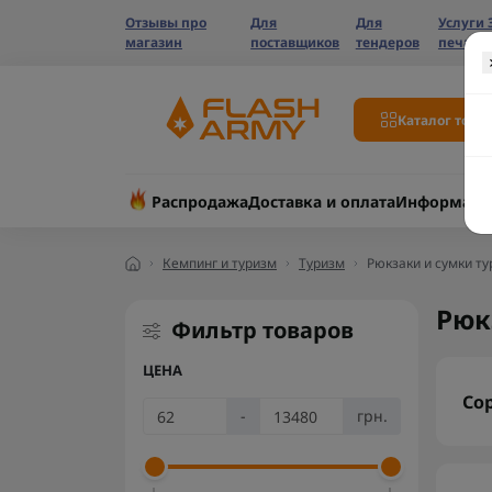
Отзывы про
Для
Для
Услуги 
магазин
поставщиков
тендеров
печати
Каталог това
Распродажа
Доставка и оплата
Информаци
Кемпинг и туризм
Туризм
Рюкзаки и сумки т
Рюк
Фильтр товаров
ЦЕНА
Со
-
грн.