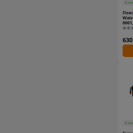
В на
Пояс
Waist
0001,
630
В на