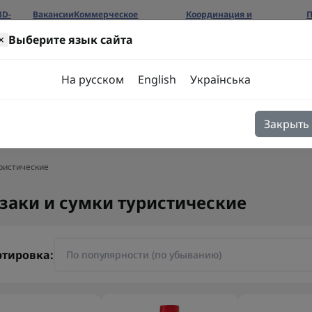
3D-
Вакансии
Коммерческое
Координация и
П
предложение
сотрудничество
б
×
Выберите язык сайта
ров
На русском
English
Українська
Закрыть
я
Блог
Контакты
уристические
заки и сумки туристические
ртировка: