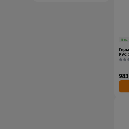
В на
Гер
PVC 
983