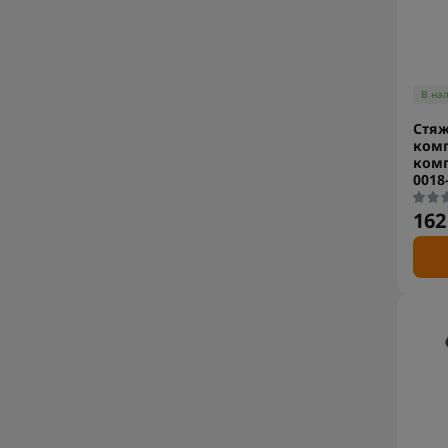
В на
Стяж
комп
комп
0018
162