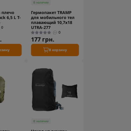
В наличии
 плечо
Гермопакет TRAMP
ck 6,5 L T-
для мобильного тел
e
плавающий 10,7х18
UTRA-277
0
0
.
177 грн.
рзину
В корзину
В наличии