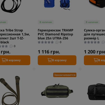
личии
В наличии
В наличии
ка Tribe Strap
Герморюкзак TRAMP
Сумка-орга
рессионная 1,5м,
PVC Diamond Ripstop
для путешес
лект 2шт T-IZ-
blue 25л UTRA-256
размер L
-black
0
0
 грн.
1 116 грн.
1 200 грн
В корзину
В корзину
В ко
Заканчивается