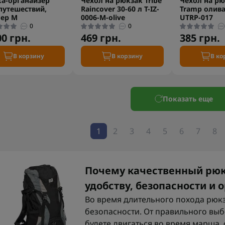
а-органайзер
Чехол на рюкзак Tribe
Чехол на рю
путешествий,
Raincover 30-60 л T-IZ-
Tramp олива 
ер M
0006-M-olive
UTRP-017
0
0
00 грн.
469 грн.
385 грн.
В корзину
В корзину
В ко
Показать еще
1
2
3
4
5
6
7
8
Почему качественный рюкз
удобству, безопасности и
Во время длительного похода рюкз
безопасности. От правильного выб
будете двигаться во время марша,