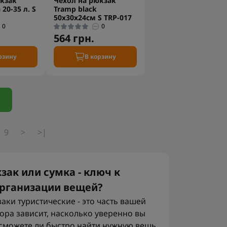
кзак
Чехол на рюкзак
20-35 л. S
Tramp black
50х30х24см S TRP-017
0
0
564 грн.
рзину
В корзину
9
>
>|
ак или сумка - ключ к
 организации вещей?
аки туристические - это часть вашей
ора зависит, насколько уверенно вы
 сможете ли быстро найти нужную вещь