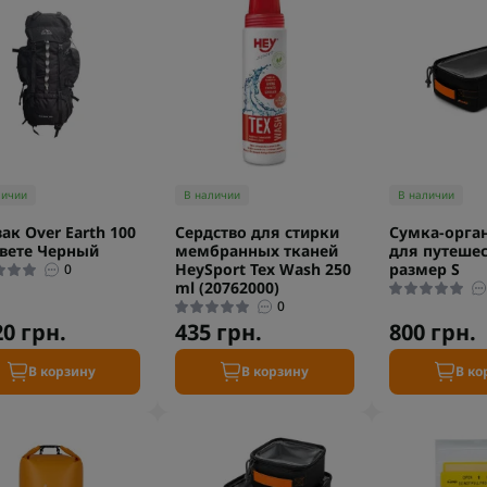
личии
В наличии
В наличии
ак Over Earth 100
Сердство для стирки
Сумка-орга
цвете Черный
мембранных тканей
для путешес
HeySport Tex Wash 250
размер S
0
ml (20762000)
0
20 грн.
435 грн.
800 грн.
В корзину
В корзину
В ко