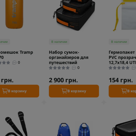
личии
В наличии
В наличии
момешок Tramp
Набор сумок-
Гермопакет
70
органайзеров для
PVC прозра
путешествий
12,7х18,4 UT
0
0
 грн.
2 900 грн.
154 грн.
В корзину
В корзину
В ко