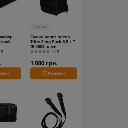
В наличии
найзер
Сумка через плечо
твий,
Tribe Sling Pack 6,5 L T-
IE-0003, olive
0
0
.
1 080 грн.
рзину
В корзину