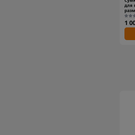
Сумк
для 
разм
1 0