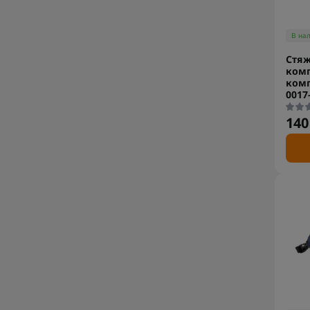
В на
Стяж
комп
комп
0017-
140