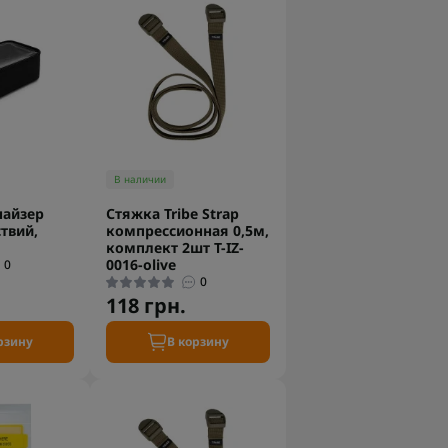
В наличии
найзер
Стяжка Tribe Strap
твий,
компрессионная 0,5м,
комплект 2шт T-IZ-
0016-olive
0
0
118 грн.
рзину
В корзину