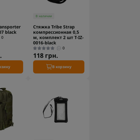
В наличии
ransporter
Стяжка Tribe Strap
07 black
компрессионная 0,5
м, комплект 2 шт T-IZ-
0
0016-black
0
.
118 грн.
рзину
В корзину