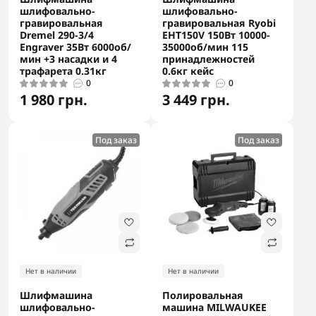
шлифовально-
шлифовально-
гравировальная
гравировальная Ryobi
Dremel 290-3/4
EHT150V 150Вт 10000-
Engraver 35Вт 6000об/
35000об/мин 115
мин +3 насадки и 4
принадлежностей
трафарета 0.31кг
0.6кг кейс
0
0
1 980 грн.
3 449 грн.
Под заказ
Под заказ
Нет в наличии
Нет в наличии
Шлифмашина
Полировальная
шлифовально-
машина MILWAUKEE