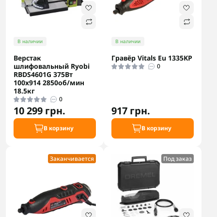
В наличии
В наличии
Верстак
Гравёр Vitals Eu 1335KP
шлифовальный Ryobi
0
RBDS4601G 375Вт
100х914 2850об/мин
18.5кг
0
10 299 грн.
917 грн.
В корзину
В корзину
Заканчивается
Под заказ