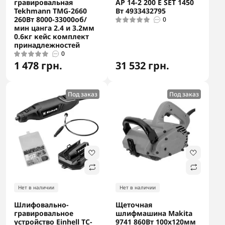
гравировальная
AP 14-2 200 E SET 1450
Tekhmann TMG-2660
Вт 4933432795
260Вт 8000-33000об/
0
мин цанга 2.4 и 3.2мм
0.6кг кейс комплект
принадлежностей
0
1 478 грн.
31 532 грн.
Под заказ
Под заказ
Нет в наличии
Нет в наличии
Шлифовально-
Щеточная
гравировальное
шлифмашина Makita
устройство Einhell TC-
9741 860Вт 100х120мм