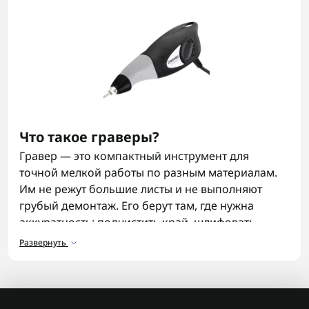
Что такое граверы?
Гравер — это компактный инструмент для
точной мелкой работы по разным материалам.
Им не режут большие листы и не выполняют
грубый демонтаж. Его берут там, где нужна
аккуратность: подчистить край, шлифовать
мелкий участок, сделать паз, полировать или
Развернуть
пройтись по поверхности точечно.
Для чего используются
электрические граверы