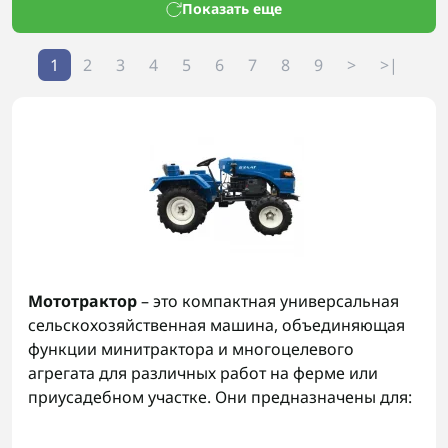
Показать еще
1
2
3
4
5
6
7
8
9
>
>|
Мототрактор
– это компактная универсальная
сельскохозяйственная машина, объединяющая
функции минитрактора и многоцелевого
агрегата для различных работ на ферме или
приусадебном участке. Они предназначены для:
обработки почвы;