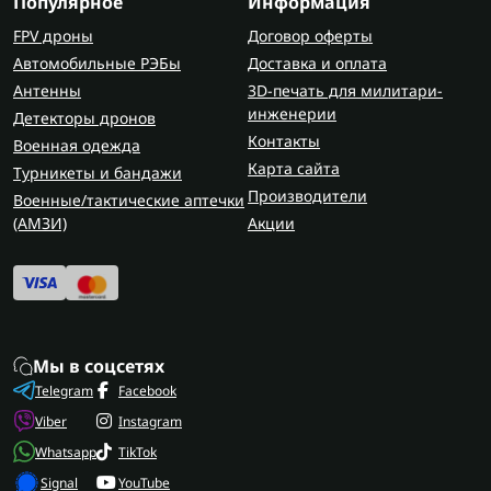
Популярное
Информация
FPV дроны
Договор оферты
Зачем детям нужны часы
Автомобильные РЭБы
Доставка и оплата
Часы детские наручные способствуют развитию
Антенны
3D-печать для милитари-
самостоятельности - ребенок учится
инженерии
Детекторы дронов
ориентироваться, приходить вовремя и
Контакты
Военная одежда
формировать собственный режим. В поездках
Карта сайта
Турникеты и бандажи
или занятиях спортом наручные часы для детей
Производители
Военные/тактические аптечки
помогают держать ритм, особенно если ребенок
(AMЗИ)
Акции
занимается туризмом или активными кружками.
В отличие от
классических часов
, корпус детских
часов легче, выполнен из цветного пластика и
имеет надежное крепление, которое не
расстегивается даже во время активной игры.
Мы в соцсетях
Практические советы по выбору
Telegram
Facebook
детских часов
Viber
Instagram
Выбирайте легкий корпус, чтобы часы не
Whatsapp
TikTok
мешали ребенку двигаться.
Signal
YouTube