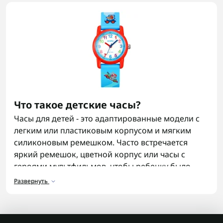
Что такое детские часы?
Часы для детей - это адаптированные модели с
легким или пластиковым корпусом и мягким
силиконовым ремешком. Часто встречается
яркий ремешок, цветной корпус или часы с
героями мультфильмов, чтобы ребенку было
приятно носить изделие каждый день. В военной
Развернуть
тематике популярны стилизации под тактические
модели, но в более легком, дружелюбном
формате.