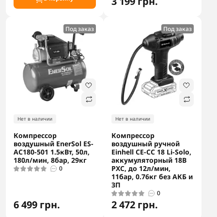
3 199 грн.
Под заказ
Под заказ
Нет в наличии
Нет в наличии
Компрессор
Компрессор
воздушный EnerSol ES-
воздушный ручной
AC180-501 1.5кВт, 50л,
Einhell CE-CC 18 Li-Solo,
180л/мин, 8бар, 29кг
аккумуляторный 18В
PXC, до 12л/мин,
0
11бар, 0.76кг без АКБ и
ЗП
0
6 499 грн.
2 472 грн.