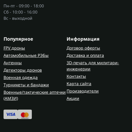
автомобильный — компактная модель для
Пн-пт - 09:00 - 18:00
авто и подкачки колёс;
Сб - 10:00 - 16:00
модели на 220 вольт — популярное решение
Вс - выходной
для домашних мастерских и гаражей;
компрессоры с разным объёмом ресивера: 24,
50, 100 литр и более.
Популярное
Информация
FPV дроны
Договор оферты
Для комплексного оснащения рабочего места
Автомобильные РЭБы
Доставка и оплата
часто выбирают
наборы пневмоинструмента
,
Антенны
которые работают вместе с компрессорным
3D-печать для милитари-
инженерии
оборудованием.
Детекторы дронов
Контакты
Военная одежда
Для чего используют компрессоры
Карта сайта
Турникеты и бандажи
Компрессор воздушный применяется для
Производители
Военные/тактические аптечки
различных работ:
(AMЗИ)
Акции
накачивания шин авто;
продувки деталей и механизмов;
покраски поверхностей;
работы с пневмоинструментом;