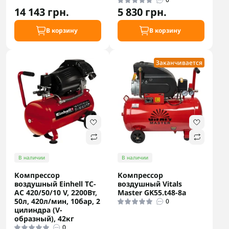
14 143 грн.
5 830 грн.
В корзину
В корзину
Заканчивается
В наличии
В наличии
Компрессор
Компрессор
воздушный Einhell TC-
воздушный Vitals
AC 420/50/10 V, 2200Вт,
Master GK55.t48-8a
50л, 420л/мин, 10бар, 2
0
цилиндра (V-
образный), 42кг
0