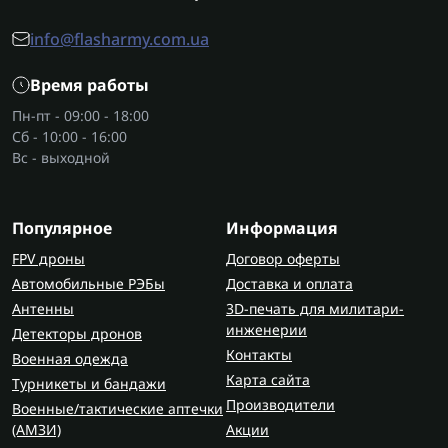
обычно лежит набор гаечных ключей - это база.
Но именно накидной ключ берет на себя
info@flasharmy.com.ua
серьезную нагрузку, когда нужно передать
Время работы
большее усилие без повреждения крепежа.
Пн-пт - 09:00 - 18:00
Если речь идет о более сложных работах, рядом
Сб - 10:00 - 16:00
может быть и комплект с
пневмоинструментом
.
Вс - выходной
Однако механический инструмент остается
резервом, который не подведет.
Популярное
Информация
Преимущества накидных ключей
FPV дроны
Договор оферты
перед рожковыми
Автомобильные РЭБы
Доставка и оплата
Рожковый формат удобен для быстрого доступа,
Антенны
3D-печать для милитари-
но при сильной нагрузке может соскочить.
инженерии
Детекторы дронов
Накидной ключ работает иначе.
Контакты
Военная одежда
Карта сайта
Турникеты и бандажи
Его преимущества
:
Производители
Военные/тактические аптечки
равномерное распределение усилия;
(AMЗИ)
Акции