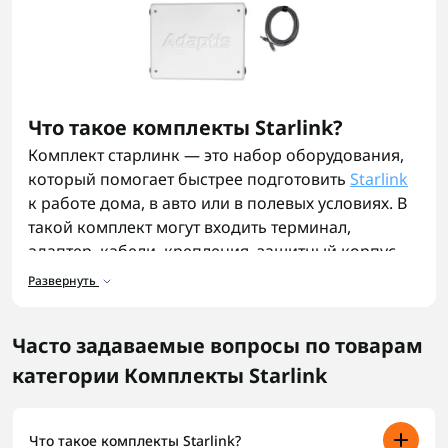
Что такое комплекты Starlink?
Комплект старлинк — это набор оборудования,
который помогает быстрее подготовить
Starlink
к работе дома, в авто или в полевых условиях. В
такой комплект могут входить терминал,
адаптер, кабели, крепления, защитный корпус
или другие элементы для подключения.
Развернуть
Комплект starlink удобен тем, что не нужно
отдельно искать каждую деталь и проверять, все
Часто задаваемые вопросы по товарам
ли между собой подходит. Особенно это важно
категории Комплекты Starlink
для авто, мобильной группы или работы там, где
связь нужна не когда-нибудь потом, а сразу
после развертывания.
Что такое комплекты Starlink?