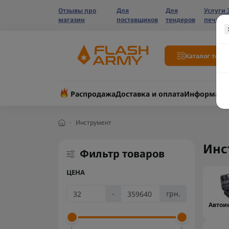
Отзывы про
Для
Для
Услуги 
магазин
поставщиков
тендеров
печати
Каталог това
Распродажа
Доставка и оплата
Информаци
Инструмент
Инс
Фильтр товаров
ЦЕНА
-
грн.
Автои