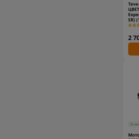
Тачк
ЦВЕТ
Exper
SR) (
2 7
В на
Мото