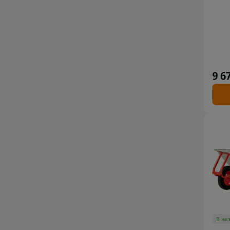
9 6
В на