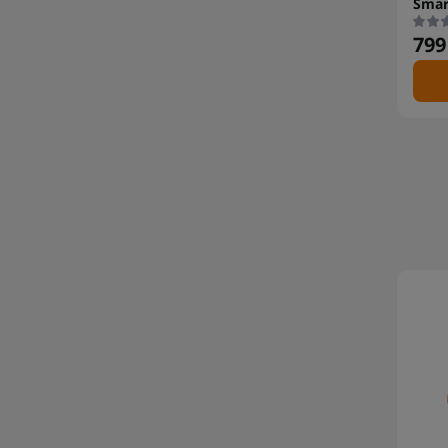
Smar
799