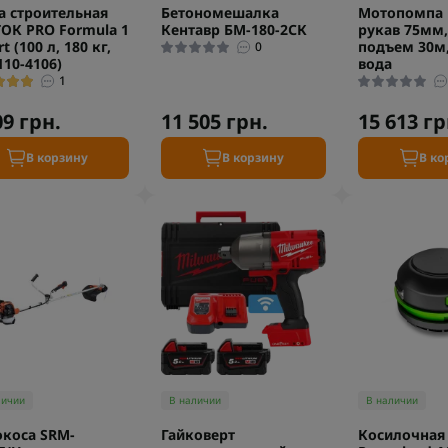
а строительная
Бетономешалка
Мотопомпа 
ОК PRO Formula 1
Кентавр БМ-180-2СК
рукав 75мм,
t (100 л, 180 кг,
подъем 30м,
0
110-4106)
вода
1
09 грн.
11 505 грн.
15 613 гр
В корзину
В корзину
В ко
личии
В наличии
В наличии
коса SRM-
Гайковерт
Косилочная