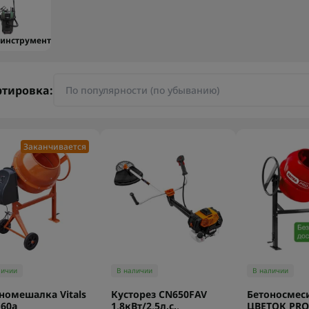
оинструмент
ртировка:
Заканчивается
личии
В наличии
В наличии
номешалка Vitals
Кусторез CN650FAV
Бетоносмес
60a
1,8кВт/2,5л.с.,
ЦВЕТОК PRO