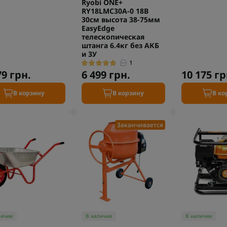
Ryobi ONE+
RY18LMC30A-0 18В
30см высота 38-75мм
EasyEdge
телескопическая
штанга 6.4кг без АКБ
и ЗУ
1
79 грн.
6 499 грн.
10 175 гр
В корзину
В корзину
В ко
Заканчивается
личии
В наличии
В наличии