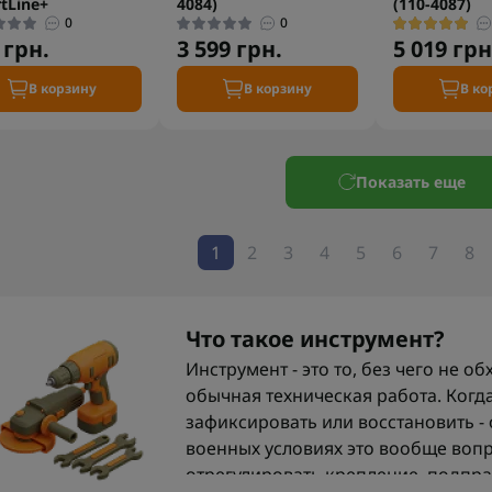
tLine+
4084)
(110-4087)
0
0
 грн.
3 599 грн.
5 019 грн
В корзину
В корзину
В ко
Показать еще
1
2
3
4
5
6
7
8
Что такое инструмент?
Инструмент - это то, без чего не о
обычная техническая работа. Когда
зафиксировать или восстановить - 
военных условиях это вообще вопр
отрегулировать крепление, подпра