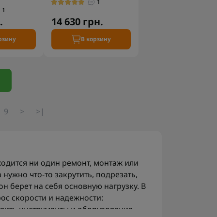
1
1
.
14 630 грн.
рзину
В корзину
9
>
>|
бходится ни один ремонт, монтаж или
 нужно что-то закрутить, подрезать,
он берет на себя основную нагрузку. В
ос скорости и надежности:
вить инструменты и оборудование,