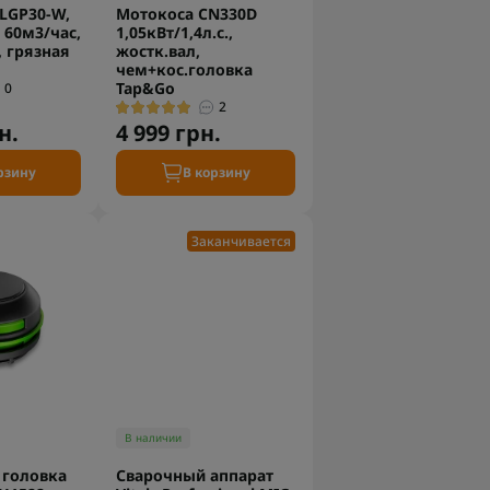
LGP30-W,
Мотокоса CN330D
 60м3/час,
1,05кВт/1,4л.с.,
 грязная
жостк.вал,
чем+кос.головка
Tap&Go
0
2
н.
4 999 грн.
рзину
В корзину
Заканчивается
В наличии
 головка
Сварочный аппарат