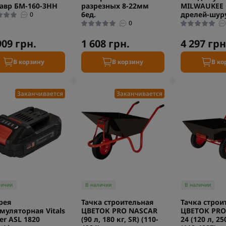
авр БМ-160-3НН
разрезных 8-22мм
MILWAUKEE 
6ед.
дрелей-шур
0
0
909 грн.
1 608 грн.
4 297 грн
В корзину
В корзину
В ко
Заканчивается
Заканчивается
личии
В наличии
В наличии
рея
Тачка строительная
Тачка строи
муляторная Vitals
ЦВЕТОК PRO NASCAR
ЦВЕТОК PRO
er ASL 1820
(90 л, 180 кг, SR) (110-
24 (120 л, 25