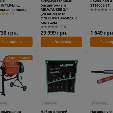
T/U
аккумуляторный
Powerload A
Вт/1,94л.с.,
бесщёточный
ST1400E-ST
льная головка
MILWAUKEE 3/4"
(2034Нм) M18
1
ONEFHIWF34-502X, с
кольцом
0
730 грн.
29 999 грн.
1 649 грн
В корзину
В корзину
В ко
Заканчивается
личии
В наличии
В наличии
ономешалка
Набор ключей
Насадка угл