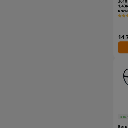
3610
1,43к
коси
14 
В на
Бет