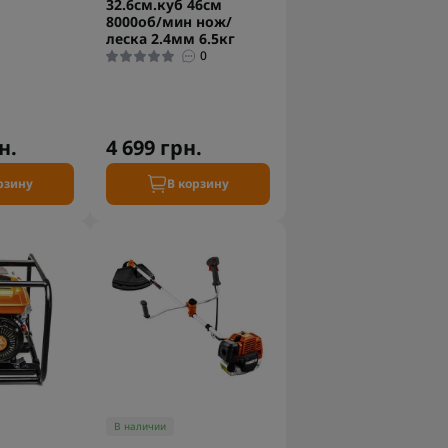
32.6см.куб 46см
8000об/мин нож/
леска 2.4мм 6.5кг
0
н.
4 699 грн.
рзину
В корзину
В наличии