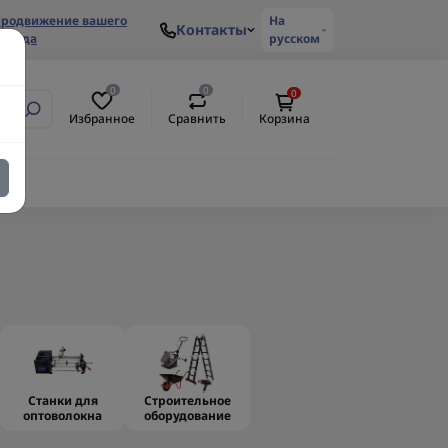
родвижение вашего
На
Контакты
ренда
русском
0
0
0
Избранное
Сравнить
Корзина
Станки для
Строительное
оптоволокна
оборудование