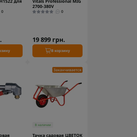
H1522 для
Vitals Professional MIG
2700-380V
0
0
.
19 899 грн.
рзину
В корзину
Заканчивается
В наличии
овая
Тачка садовая ЦВЕТОК