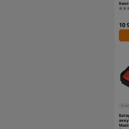
Кент
10 
В на
Бата
акку
Mast