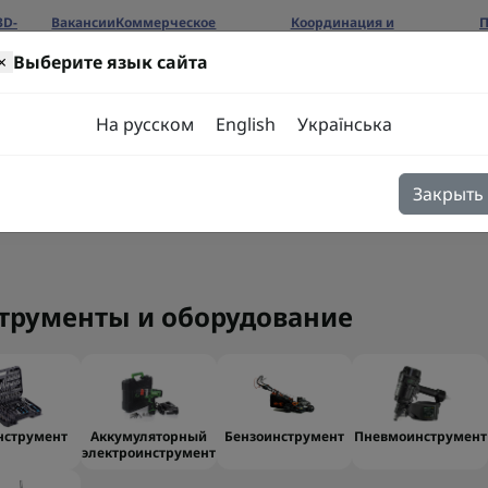
3D-
Вакансии
Коммерческое
Координация и
П
предложение
сотрудничество
б
×
Выберите язык сайта
ров
На русском
English
Українська
Закрыть
я
Блог
Контакты
трументы и оборудование
нструмент
Аккумуляторный
Бензоинструмент
Пневмоинструмент
электроинструмент