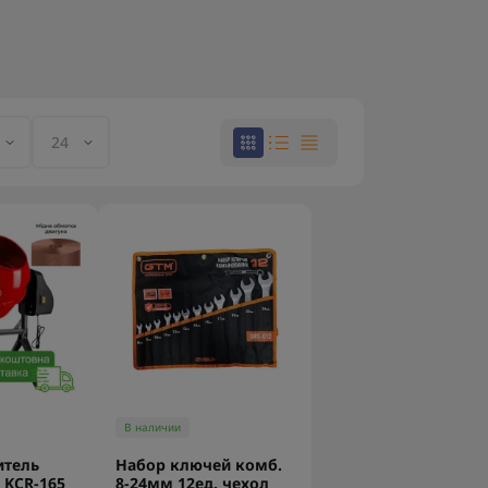
В наличии
итель
Набор ключей комб.
 KCR-165
8-24мм 12ед. чехол