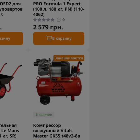
OSD2 для
PRO Formula 1 Expert
уповертов
(100 л, 180 кг, PN) (110-
4062)
0
0
.
2 579 грн.
рзину
В корзину
Заканчивается
В наличии
тельная
Компрессор
 Le Mans
воздушный Vitals
0 кг, SR)
Master GK55.t48v2-8a