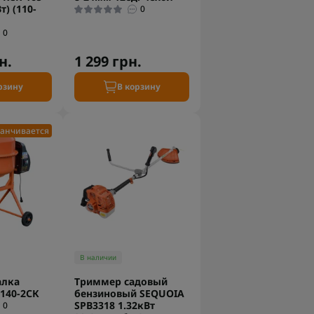
т) (110-
0
0
н.
1 299 грн.
рзину
В корзину
анчивается
В наличии
алка
Триммер садовый
140-2СК
бензиновый SEQUOIA
SPB3318 1.32кВт
0