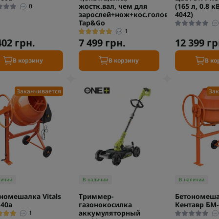
жостк.вал, чем для
(165 л, 0.8 кВ
0
зарослей+нож+кос.головка
4042)
Tap&Go
1
402 грн.
7 499 грн.
12 399 гр
В корзину
В корзину
В ко
Заканчивается
Зак
личии
В наличии
В наличии
номешалка Vitals
Триммер-
Бетономеш
40a
газонокосилка
Кентавр БМ-
аккумуляторный
1