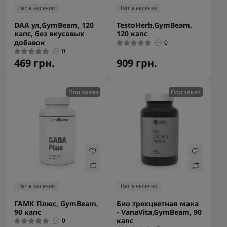
Нет в наличии
Нет в наличии
DAA ул,GymBeam, 120
TestoHerb,GymBeam,
капс, без вкусовых
120 капс
добавок
0
0
469 грн.
909 грн.
Под заказ
Под заказ
Нет в наличии
Нет в наличии
ГАМК Плюс, GymBeam,
Био трехцветная мака
90 капс
- VanaVita,GymBeam, 90
капс
0