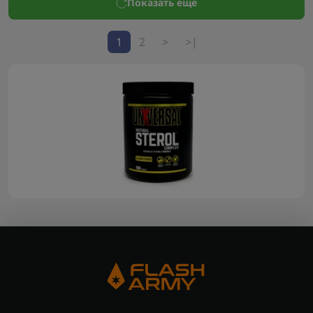
Показать еще
1
2
>
>|