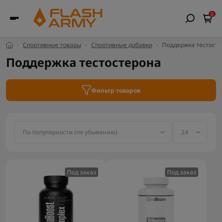
0
×
Выберите язык сайта
Спортивные товары
Спортивные добавки
Поддержка тестост
На русском
English
Українська
Поддержка тестостерона
Закрыть
Фильтр товаров
Под заказ
Под заказ