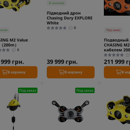
В наличии
Підводний дрон
Chasing Dory EXPLORE
White
0
личии
Под заказ
ING M2 Value
Подводный 
k（200m）
CHASING M2
кабелем 20
0
 999 грн.
39 999 грн.
211 999 г
В корзину
В корзину
В ко
Под заказ
Под заказ