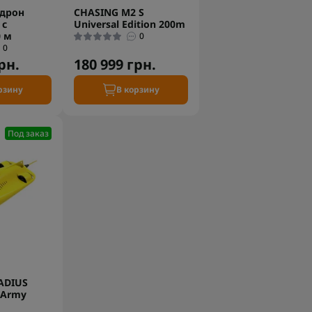
дрон
CHASING M2 S
 с
Universal Edition 200m
0 м
0
0
рн.
180 999 грн.
рзину
В корзину
Под заказ
ADIUS
 Army