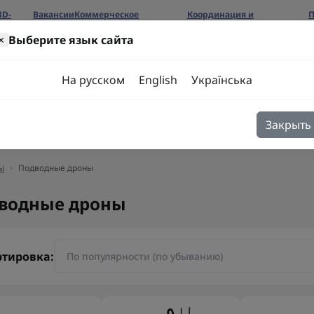
3D-
Вакансии
Коммерческое
Координация и
П
предложение
сотрудничество
б
×
Выберите язык сайта
ров
На русском
English
Українська
Закрыть
я
Блог
Контакты
ы
Подводные дроны
водные дроны
ртировка: