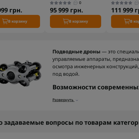
0
999 грн.
95 999 грн.
111 999 г
В корзину
В корзину
В ко
Подводные дроны
— это специал
управляемые аппараты, предназна
осмотра инженерных конструкций,
под водой.
Возможности современных
Эти устройства обладают следующ
Развернуть
Глубокое погружение.
Многие м
метров и передают четкое видео
о задаваемые вопросы по товарам катего
Маневренность и стабильность
дрону двигаться точно и плавно
Широкий угол обзора.
Камера ф