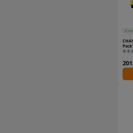
В на
CHAS
Pac
201