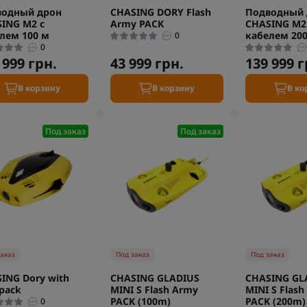
водный дрон
CHASING DORY Flash
Подводный 
ING M2 с
Army PACK
CHASING M2
лем 100 м
кабелем 20
0
0
 999 грн.
43 999 грн.
139 999 г
В корзину
В корзину
В ко
Под заказ
Под заказ
заказ
Под заказ
Под заказ
ING Dory with
CHASING GLADIUS
CHASING GL
pack
MINI S Flash Army
MINI S Flash
PACK (100m)
PACK (200m)
0