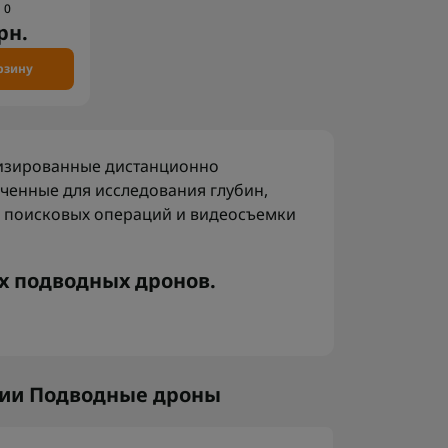
0
рн.
рзину
изированные дистанционно
ченные для исследования глубин,
 поисковых операций и видеосъемки
 подводных дронов.
ими особенностями:
одели работают на глубине свыше 100
 в режиме реального времени.
рии Подводные дроны
.
Система стабилизации позволяет
 даже при сильном течении.
иксирует всё вокруг в высоком