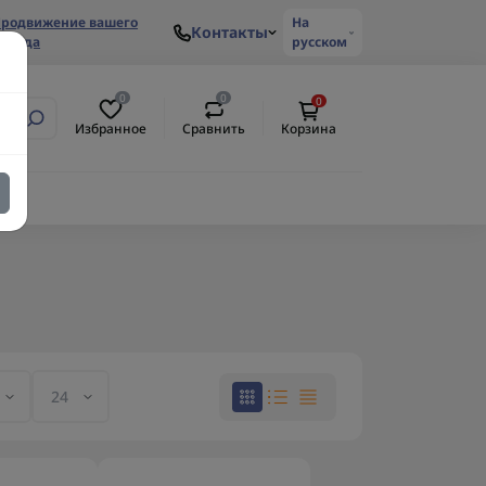
родвижение вашего
На
Контакты
ренда
русском
0
0
0
Избранное
Сравнить
Корзина