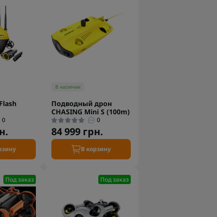
В наличии
Flash
Подводный дрон
CHASING Mini S (100m)
0
0
н.
84 999 грн.
рзину
В корзину
Под заказ
Под заказ