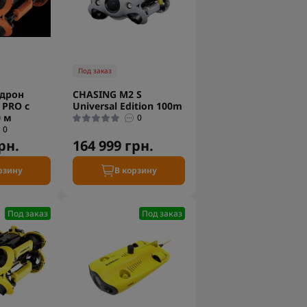
Под заказ
дрон
CHASING M2 S
 PRO с
Universal Edition 100m
0 м
0
0
рн.
164 999 грн.
рзину
В корзину
Под заказ
Под заказ