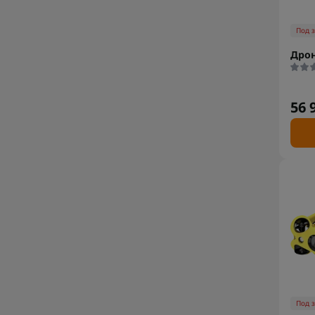
Под 
Дрон
56 
Под 