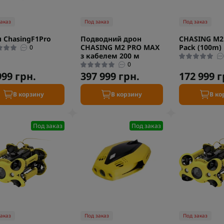
заказ
Под заказ
Под заказ
 ChasingF1Pro
Подводний дрон
CHASING M2 
CHASING M2 PRO MAX
Pack (100m)
0
з кабелем 200 м
0
999 грн.
397 999 грн.
172 999 г
В корзину
В корзину
В ко
Под заказ
Под заказ
заказ
Под заказ
Под заказ