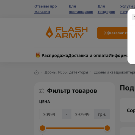
Отзывы про
Для
Для
Услуги 
магазин
поставщиков
тендеров
печати
Каталог това
Распродажа
Доставка и оплата
Информаци
Дроны, РЕБЫ, детекторы
Дроны и квадрокоптер
Под
Фильтр товаров
ЦЕНА
Со
-
грн.