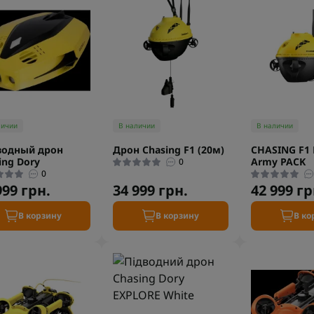
личии
В наличии
В наличии
водный дрон
Дрон Chasing F1 (20м)
CHASING F1 
ing Dory
Army PACK
0
0
999 грн.
34 999 грн.
42 999 гр
В корзину
В корзину
В ко