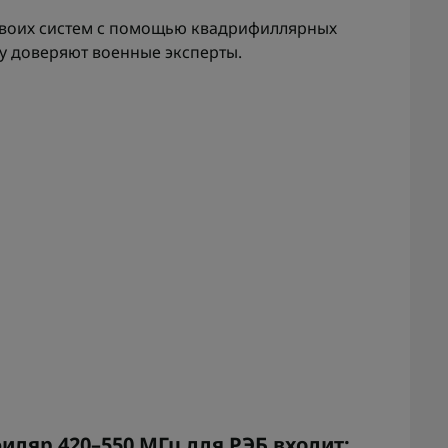
своих систем с помощью квадрифиллярных
у доверяют военные эксперты.
:
ляр 420–550 МГц для РЭБ входит: