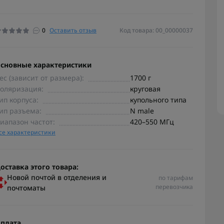
0
Оставить отзыв
Код товара: 00_00000037
сновные характеристики
ес (зависит от размера):
1700 г
оляризация:
круговая
ип корпуса:
купольного типа
ип разъема:
N male
иапазон частот:
420–550 МГц
се характеристики
оставка этого товара:
Новой почтой в отделения и
по тарифам
перевозчика
почтоматы
плата