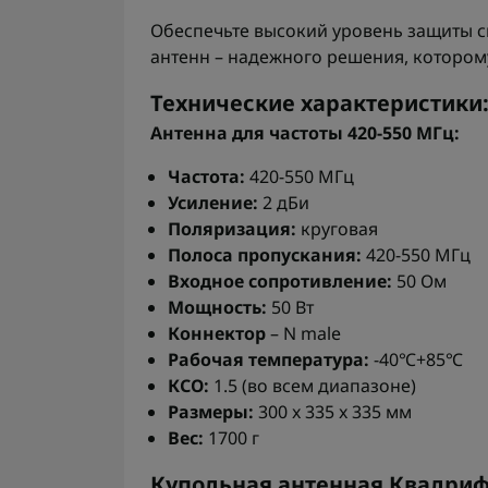
Обеспечьте высокий уровень защиты 
антенн – надежного решения, котором
Технические характеристики
Антенна для частоты 420-550 МГц:
Частота:
420-550 МГц
Усиление:
2 дБи
Поляризация:
круговая
Полоса пропускания:
420-550 МГц
Входное сопротивление:
50 Ом
Мощность:
50 Вт
Коннектор
– N male
Рабочая температура:
-40℃+85℃
КСО:
1.5 (во всем диапазоне)
Размеры:
300 x 335 x 335 мм
Вес:
1700 г
Купольная антенная Квадрифи