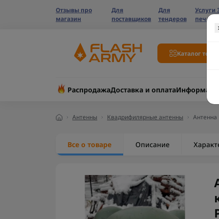
Отзывы про
Для
Для
Услуги 
магазин
поставщиков
тендеров
печати
Каталог това
Распродажа
Доставка и оплата
Информаци
Антенны
Квадрифилярные антенны
Антенна 
Все о товаре
Описание
Характ