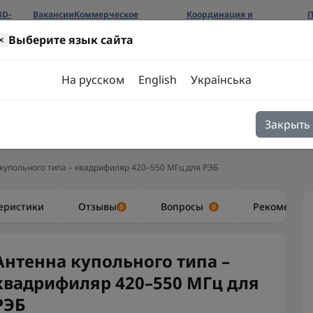
3D-
Вакансии
Коммерческое
Координация и
П
предложение
сотрудничество
б
×
Выберите язык сайта
ров
На русском
English
Українська
Закрыть
я
Блог
Контакты
купольного типа – квадрифиляр 420–550 МГц для РЭБ
еристики
Отзывы
Вопросы
Рекоменду
0
0
Антенна купольного типа –
квадрифиляр 420–550 МГц для
РЭБ