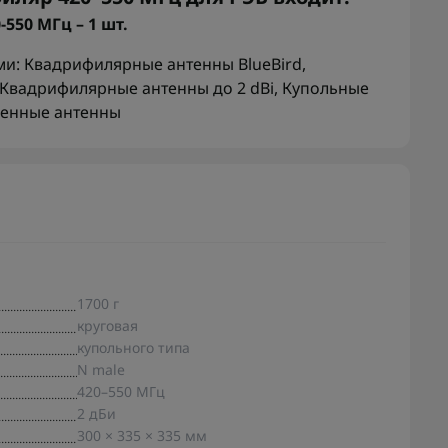
550 МГц – 1 шт.
ми:
Квадрифилярные антенны BlueBird
,
Квадрифилярные антенны до 2 dBi
,
Купольные
енные антенны
1700 г
круговая
купольного типа
N male
420–550 МГц
2 дБи
300 × 335 × 335 мм