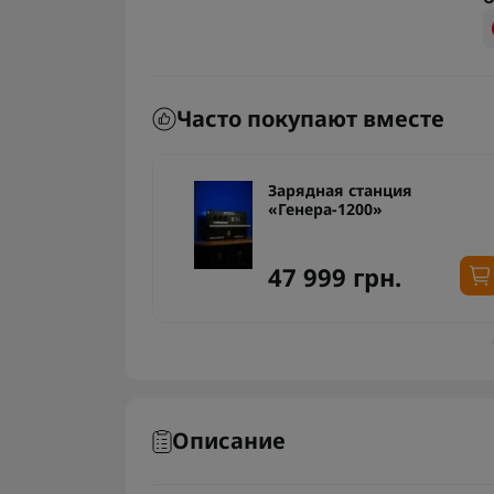
Часто покупают вместе
 «Греть ХЛ»
Зарядная станция
«Генера-1200»
.
47 999 грн.
Описание