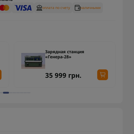
оплата по счету
наличными
Зарядная станция
«Генера-28»
35 999 грн.