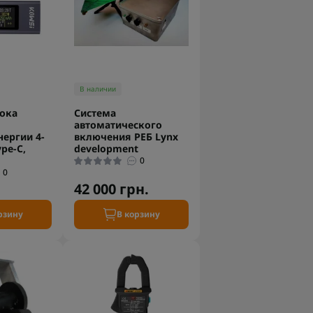
В наличии
тока
Система
я
автоматического
ергии 4-
включения РЕБ Lynx
ype-C,
development
0
0
42 000 грн.
рзину
В корзину