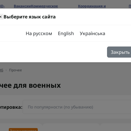
3D-
Вакансии
Коммерческое
Координация и
П
предложение
сотрудничество
б
×
Выберите язык сайта
ров
На русском
English
Українська
Закрыть
я
Блог
Контакты
ЭБ
Прочее
чее для военных
ртировка:
Заканчивается