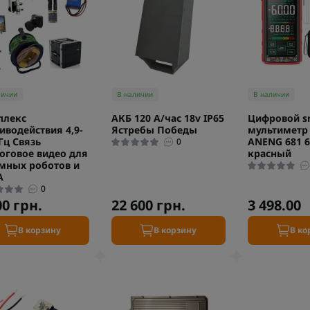
личии
В наличии
В наличии
плекс
АКБ 120 А/час 18v IP65
Цифровой s
иводействия 4,9-
Ястребы Победы
мультиметр 
ГГц Связь
ANENG 681 6
0
оговое видео для
красный
мных роботов и
А
0
00 грн.
22 600 грн.
3 498.00
В корзину
В корзину
В ко