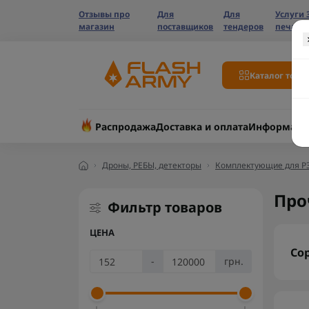
Отзывы про
Для
Для
Услуги 
магазин
поставщиков
тендеров
печати
Каталог това
Распродажа
Доставка и оплата
Информаци
Дроны, РЕБЫ, детекторы
Комплектующие для Р
Про
Фильтр товаров
ЦЕНА
Со
-
грн.