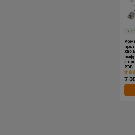
В на
Ком
прот
860 
цифр
с пр
РЭБ
7 0