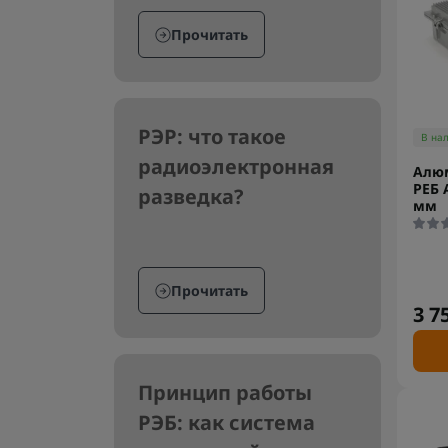
Прочитать
РЭР: что такое
В на
радиоэлектронная
Алю
РЕБ 
разведка?
мм
Прочитать
3 7
Принцип работы
РЭБ: как система