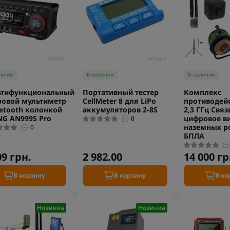
личии
В наличии
В наличии
ьтифункциональный
Портативный тестер
Комплекс
овой мультиметр
CellMeter 8 для LiPo
противодейс
uetooth колонкой
аккумуляторов 2-8S
2,3 ГГц Связ
G AN999S Pro
цифровое в
0
наземных р
0
БПЛА
09 грн.
2 982.00
14 000 гр
В корзину
В корзину
В ко
Новинка
Новинка