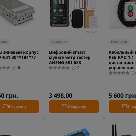
личии
В наличии
В наличии
миниевый корпус
Цифровий smart
Кабельный п
A-031 304*184*77
мультиметр тестер
РЕБ RAD 1.1
ANENG 681 683
дистанцион
управления
0
0
50 грн.
3 498.00
5 600 грн
В корзину
В корзину
В ко