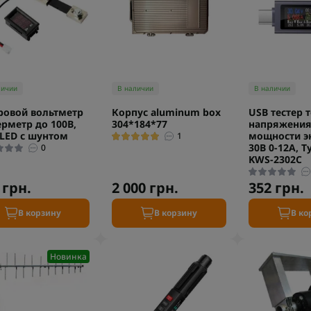
личии
В наличии
В наличии
овой вольтметр
Корпус aluminum box
USB тестер 
рметр до 100В,
304*184*77
напряжени
 LED с шунтом
мощности эн
1
30В 0-12А, T
0
KWS-2302C
 грн.
2 000 грн.
352 грн.
В корзину
В корзину
В ко
Новинка