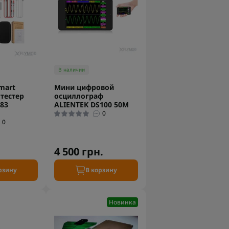
В наличии
mart
Мини цифровой
тестер
осциллограф
83
ALIENTEK DS100 50М
0
0
4 500 грн.
рзину
В корзину
Новинка