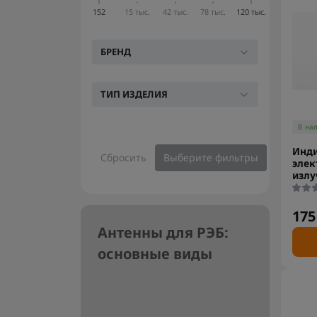
152
15 тыс.
42 тыс.
78 тыс.
120 тыс.
БРЕНД
ТИП ИЗДЕЛИЯ
В на
Инд
Сбросить
Выберите фильтры
элек
излу
175
Антенны для РЭБ:
основные виды