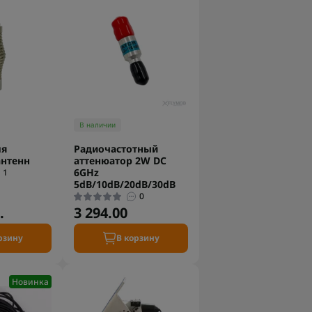
В наличии
ля
Радиочастотный
антенн
аттенюатор 2W DC
6GHz
1
5dB/10dB/20dB/30dB
0
.
3 294.00
рзину
В корзину
Новинка