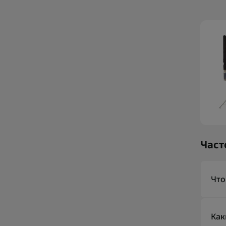
Част
Что
Акс
обс
Как
кре