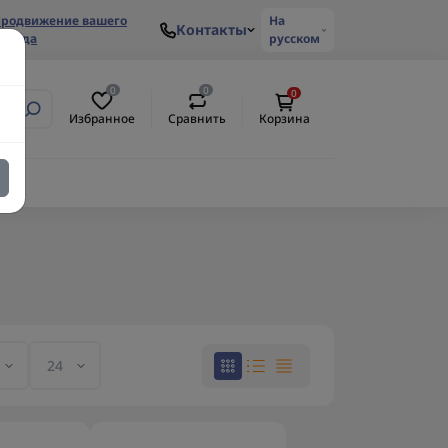
родвижение вашего
На
Контакты
ренда
русском
0
0
0
Избранное
Сравнить
Корзина