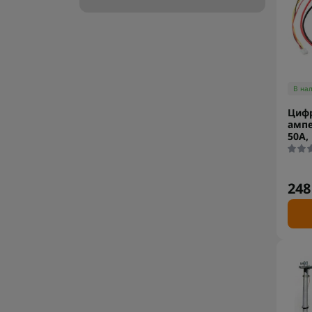
В на
Цифр
ампе
50А,
248