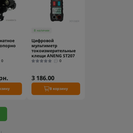
В наличии
натное
Цифровой
 опорно
мультиметр
токоизмерительные
клещи ANENG ST207
0
0
рн.
3 186.00
рзину
В корзину
|