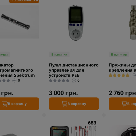
личии
В наличии
В наличии
икатор
Пульт дистанционного
Пружины д
тромагнитного
управления для
крепления 
чения Spektrum
устройств РЕБ
0
0
 грн.
3 000 грн.
2 760 грн
В корзину
В корзину
В ко