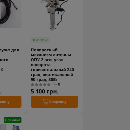
В наличии
ульт для
Поворотный
механизм антенны
ного
ОПУ 2 оси, угол
поворота
горизонтальный 240
0
град, вертикальный
90 град, 30Вт
0
.
5 100 грн.
рзину
В корзину
Новинка