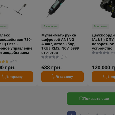
личии
В наличии
В наличии
плекс
Мультиметр ручка
Двухкоорди
иводействия 750-
цифровой ANENG
(Az&El) ОПУ
МГц Связь
A3007, автовыбор,
поворотное
овое управление
TRUE RMS, NCV, 5999
устройство
отиводействием
отсчетов
0
1
00 грн.
688 грн.
120 000 г
В корзину
В корзину
В ко
Показать еще
1
2
3
4
>
>