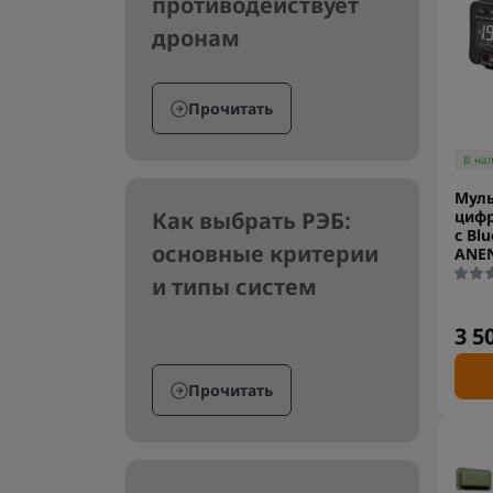
противодействует
дронам
Прочитать
В на
Мул
цифр
Как выбрать РЭБ:
с Bl
основные критерии
ANEN
и типы систем
3 5
Прочитать