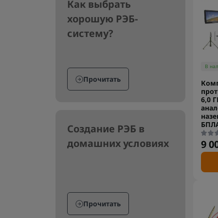
Как выбрать
хорошую РЭБ-
систему?
В на
Прочитать
Ком
прот
6,0 
анал
назе
БПЛ
Создание РЭБ в
домашних условиях
9 0
Прочитать