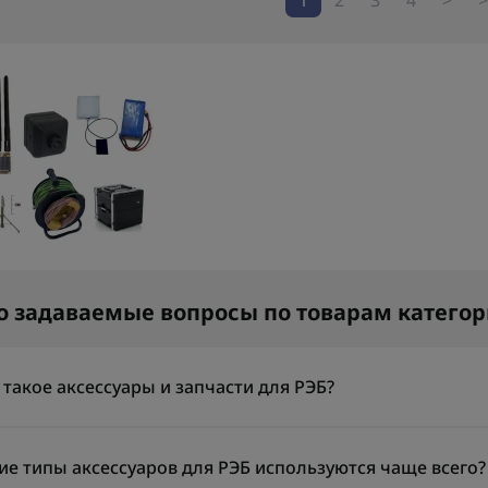
о задаваемые вопросы по товарам катего
 такое аксессуары и запчасти для РЭБ?
ессуары и запчасти для РЭБ — это вспомогательные и сменные 
луживание и ремонт систем радиоэлектронной борьбы. К ним о
ие типы аксессуаров для РЭБ используются чаще всего?
пления, блоки питания и элементы охлаждения. Использование