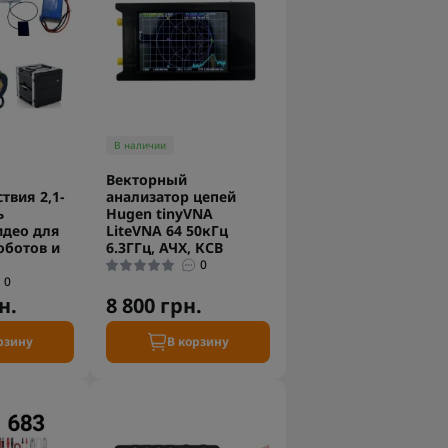
В наличии
Векторный
твия 2,1-
анализатор цепей
ь
Hugen tinyVNA
идео для
LiteVNA 64 50кГц
оботов и
6.3ГГц, АЧХ, КСВ
0
0
н.
8 800 грн.
рзину
В корзину