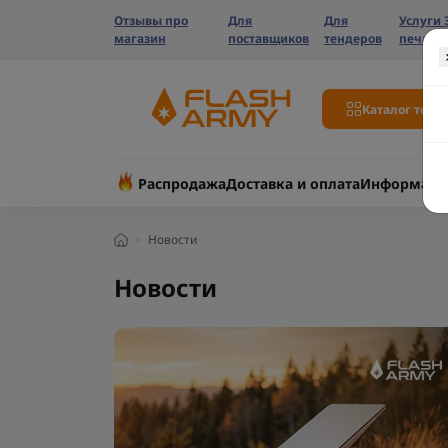
Отзывы про
Для
Для
Услуги 
магазин
поставщиков
тендеров
печати
Каталог това
Распродажа
Доставка и оплата
Информаци
Новости
Новости