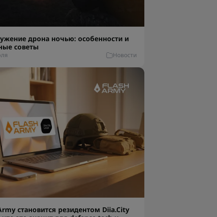
ужение дрона ночью: особенности и
ные советы
юля
Новости
Army становится резидентом Diia.City