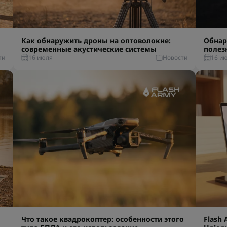
Как обнаружить дроны на оптоволокне:
Обнар
современные акустические системы
полез
ти
16 июля
Новости
16 и
Что такое квадрокоптер: особенности этого
Flash 