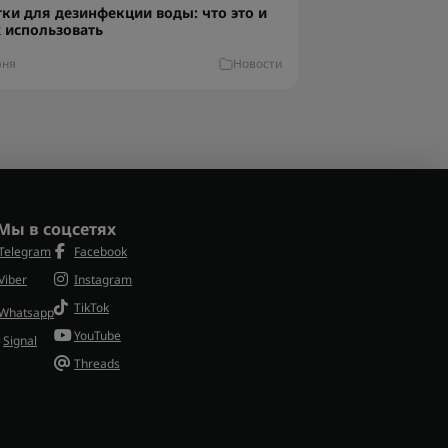
тки для дезинфекции воды: что это и
х использовать
юня
Новости
Мы в соцсетях
Telegram
Facebook
Viber
Instagram
TikTok
Whatsapp
YouTube
Signal
Threads