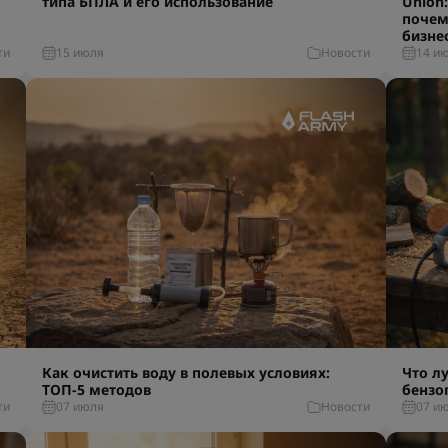
типа БПЛА и его использование
Union:
почем
бизне
ти
15 июля
Новости
14 и
Как очистить воду в полевых условиях:
Что л
ТОП-5 методов
бензо
ти
07 июля
Новости
07 и