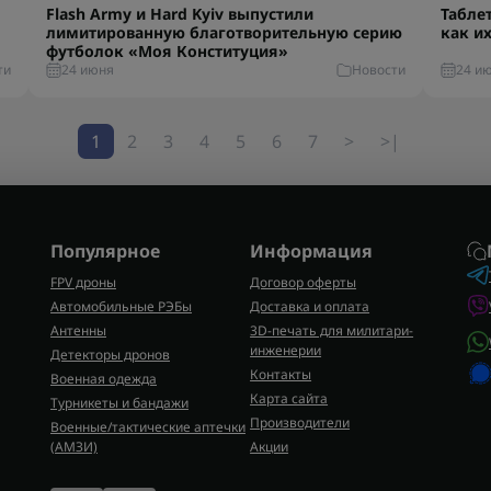
Flash Army и Hard Kyiv выпустили
Табле
лимитированную благотворительную серию
как и
футболок «Моя Конституция»
ти
24 июня
Новости
24 и
1
2
3
4
5
6
7
>
>|
Популярное
Информация
FPV дроны
Договор оферты
Автомобильные РЭБы
Доставка и оплата
Антенны
3D-печать для милитари-
инженерии
Детекторы дронов
Контакты
Военная одежда
Карта сайта
Турникеты и бандажи
Производители
Военные/тактические аптечки
(AMЗИ)
Акции