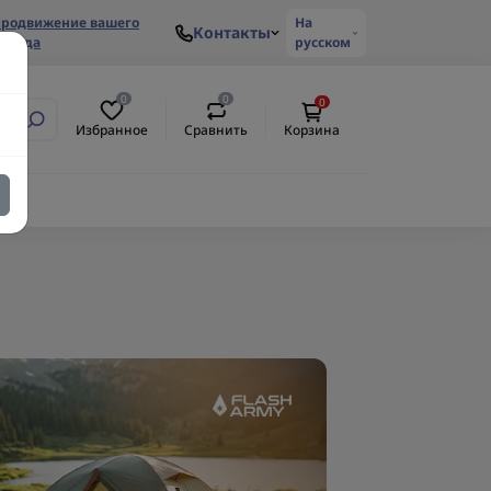
родвижение вашего
На
Контакты
ренда
русском
0
0
0
Избранное
Сравнить
Корзина