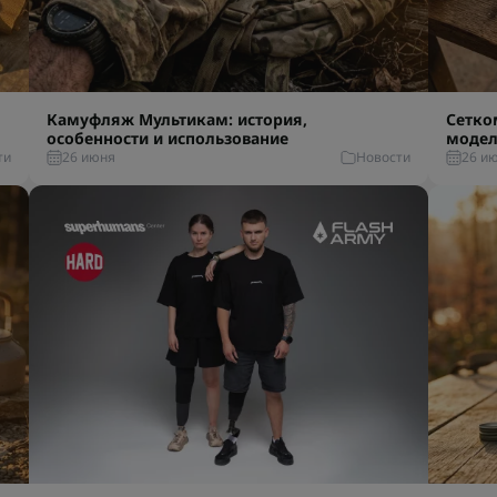
Камуфляж Мультикам: история,
Сетко
особенности и использование
модел
ти
26 июня
Новости
26 и