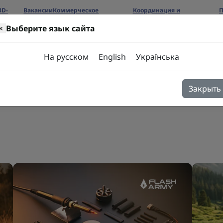
3D-
Вакансии
Коммерческое
Координация и
П
предложение
сотрудничество
б
×
Выберите язык сайта
ров
На русском
English
Українська
Закрыть
я
Блог
Контакты