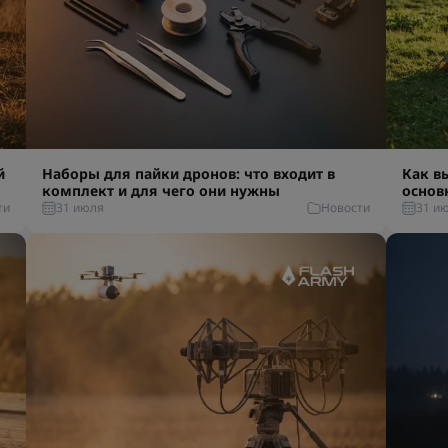
й
Наборы для пайки дронов: что входит в
Как в
комплект и для чего они нужны
основ
ти
31 июля
Новости
31 и