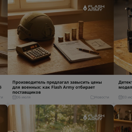
Производитель предлагал завысить цены
Детек
ё
для военных: как Flash Army отбирает
модел
поставщиков
ти
06 июля
Новости
03 и