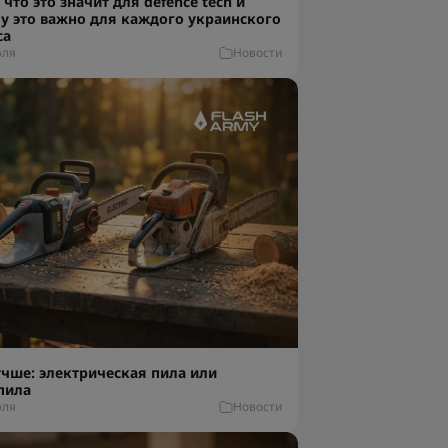
 что это значит для defence tech и
у это важно для каждого украинского
са
юля
Новости
учше: электрическая пила или
пила
юля
Новости