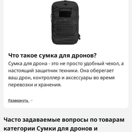
Что такое сумка для дронов?
Сумка для дрона - это не просто удобный чехол, а
настоящий защитник техники. Она оберегает
ваш дрон, контроллер и аксессуары во время
перевозки и хранения.
В полевых условиях, где важны скорость и
Развернуть
порядок, fpv рюкзак помогает держать все под
рукой - зарядные кабели, батареи, запчасти и
другое. В ассортименте на сайте представлены
Часто задаваемые вопросы по товарам
разные варианты - от легких чехлов до
категории Сумки для дронов и
усиленных решений для фронта. На сайте также