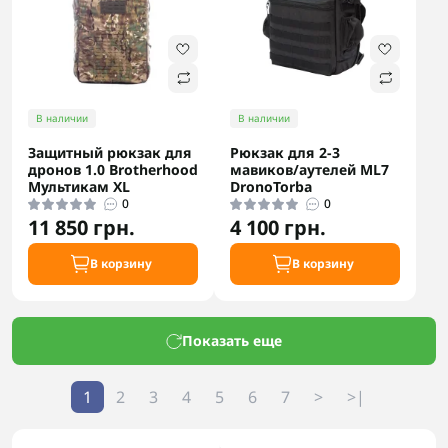
В наличии
В наличии
Защитный рюкзак для
Рюкзак для 2-3
дронов 1.0 Brotherhood
мавиков/аутелей ML7
Мультикам XL
DronoTorba
0
0
11 850 грн.
4 100 грн.
В корзину
В корзину
Показать еще
1
2
3
4
5
6
7
>
>|