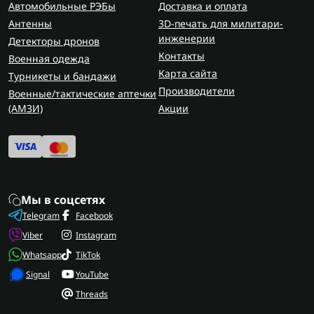
Посмотрите в Flash Army также разделы
дроны и
Автомобильные РЭБы
Доставка и оплата
квадрокоптеры
- возможно, найдете все
Антенны
3D-печать для милитари-
необходимое для полного комплекта.
инженерии
Детекторы дронов
Контакты
Военная одежда
Где приобрести сумку для дронов?
Карта сайта
Турникеты и бандажи
Надежный рюкзак для FPV или сумку для дрона
Производители
Военные/тактические аптечки
можно заказать в Flash Army.
(AMЗИ)
Акции
Здесь есть все для операторов - от
сумок и
подсумков
до специальных кейсов для военных
разведчиков.
Выбирай качественную защиту для своей
Мы в соцсетях
техники, чтобы дрон оставался в строю даже
Telegram
Facebook
после сотен полетов.
Viber
Instagram
Whatsapp
TikTok
Signal
YouTube
Threads