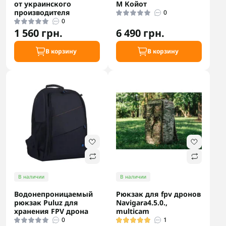
от украинского
M Койот
производителя
0
0
1 560 грн.
6 490 грн.
В корзину
В корзину
В наличии
В наличии
Водонепроницаемый
Рюкзак для fpv дронов
рюкзак Puluz для
Navigara4.5.0.,
хранения FPV дрона
multicam
0
1