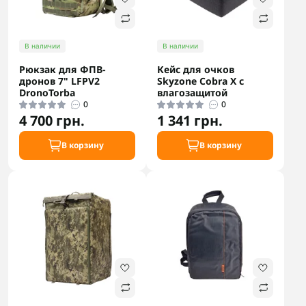
В наличии
В наличии
Рюкзак для ФПВ-
Кейс для очков
дронов 7" LFPV2
Skyzone Cobra X с
DronoTorba
влагозащитой
0
0
4 700 грн.
1 341 грн.
В корзину
В корзину