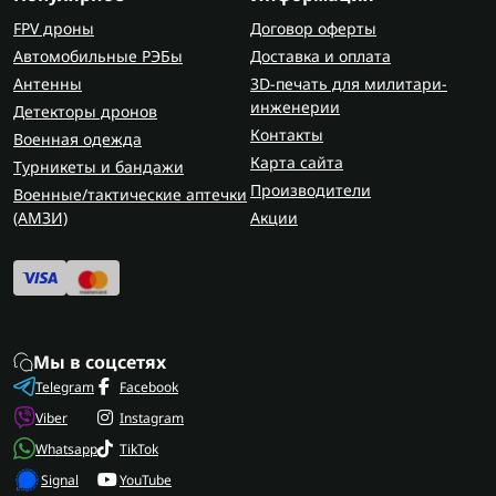
Где приобрести топор и кувалду?
FPV дроны
Договор оферты
Заказать колун, кувалду или молоток для
Автомобильные РЭБы
Доставка и оплата
полевых условий можно в FlashArmy. Там легко
Антенны
3D-печать для милитари-
найти надежный инструмент, который выдержит
инженерии
Детекторы дронов
нагрузку и прослужит долго. Если вы работаете
Контакты
Военная одежда
под открытым небом, обустраиваете позицию
Карта сайта
Турникеты и бандажи
или просто готовитесь к выезду - лучше иметь
Производители
Военные/тактические аптечки
под рукой проверенное решение. Во время
(AMЗИ)
Акции
ремонта вместе с использованием молотков и
кувалд часто может пригодиться
электроинструмент
.
Мы в соцсетях
Telegram
Facebook
Viber
Instagram
Whatsapp
TikTok
Signal
YouTube