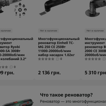
в наличии
Нет в наличии
Нет в наличии
гофункциональный
Многофункциональный
Многофунк
румент
реноватор Einhell TC-
инструмент 
ватор Ryobi
MG 250 CE 250Вт
реноватор B
00-SA 300Вт
11000-20000об/мин
2000 CE 300В
0-20000об/мин
набор насадок 1.02кг
20000об/мин
 колебаний 3.2°
0
г
0
99 грн.
2 136 грн.
5 310 грн
Что такое реноватор?
Реноватор — это многофункционал