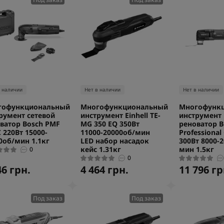
в наличии
Нет в наличии
Нет в наличии
гофункциональный
Многофункциональный
Многофунк
румент сетевой
инструмент Einhell TE-
инструмент
ватор Bosch PMF
MG 350 EQ 350Вт
реноватор B
C 220Вт 15000-
11000-20000об/мин
Professional
0об/мин 1.1кг
LED набор насадок
300Вт 8000-
кейс 1.31кг
мин 1.5кг
0
0
46 грн.
4 464 грн.
11 796 гр
Под заказ
Под заказ