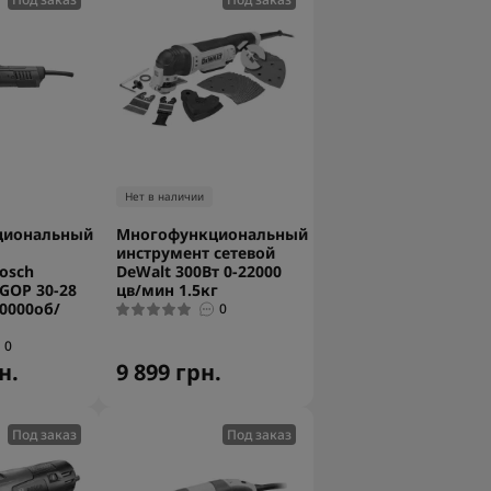
Нет в наличии
циональный
Многофункциональный
инструмент сетевой
osch
DeWalt 300Bт 0-22000
 GOP 30-28
цв/мин 1.5кг
20000об/
0
0
н.
9 899 грн.
Под заказ
Под заказ