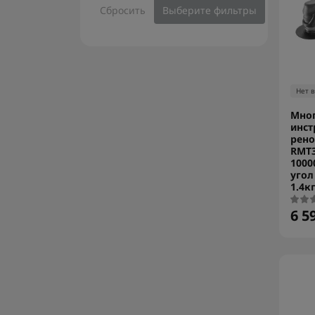
Сбросить
Выберите фильтры
Нет 
Мно
инст
рено
RMT3
1000
угол
1.4к
6 5