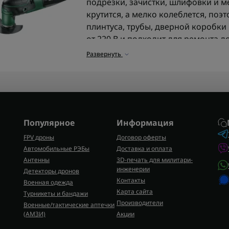
подрезки, зачистки, шлифовки и м
крутится, а мелко колеблется, поэ
плинтуса, трубы, дверной коробки 
от 220 В и подходит для ремонта д
монтаже.
Развернуть
Какие функции выполняет
Реноватор берут для работ, где к
подрезают наличник после укладки
старый герметик, снимают остатки
Популярное
Информация
дереву он режет и ровняет кромку,
металлу работает с тонкими детал
FPV дроны
Договор оферты
толстых заготовок лучше смотреть
Автомобильные РЭБы
Доставка и оплата
Антенны
3D-печать для милитари-
Преимущества сетевых ре
инженерии
Детекторы дронов
Контакты
Военная одежда
Сетевой реноватор не нужно остана
Карта сайта
Турникеты и бандажи
когда нужно сделать несколько п
Производители
Военные/тактические аптечки
узкое место или счищать старый кле
(AMЗИ)
Акции
аккумуляторного блока инструмент