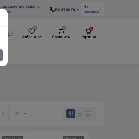
родвижение вашего
На
Контакты
ренда
русском
0
0
0
Избранное
Сравнить
Корзина
Под заказ
Под заказ