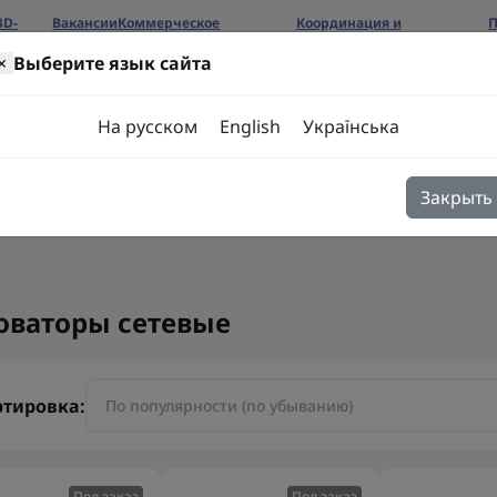
3D-
Вакансии
Коммерческое
Координация и
П
предложение
сотрудничество
б
×
Выберите язык сайта
ров
На русском
English
Українська
Закрыть
я
Блог
Контакты
оваторы сетевые
ртировка:
Под заказ
Под заказ