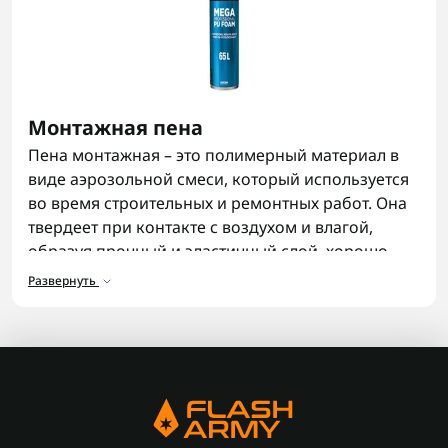
Монтажная пена
Пена монтажная – это полимерный материал в
виде аэрозольной смеси, который используется
во время строительных и ремонтных работ. Она
твердеет при контакте с воздухом и влагой,
образуя прочный и эластичный слой, хорошо
сцепляющийся с разными поверхностями.
Развернуть
Назначение
Качественная монтажная пена заполняет щели,
трещины и пустоты. Ее применяют для
герметизации стыков окон и дверей, установки
сантехнического оборудования, тепло- и
шумоизоляции помещений. Также она помогает