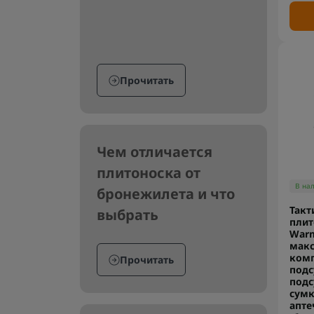
Прочитать
Чем отличается
плитоноска от
В на
бронежилета и что
Такт
выбрать
плит
Warm
мак
комп
Прочитать
подс
подс
сумк
апте