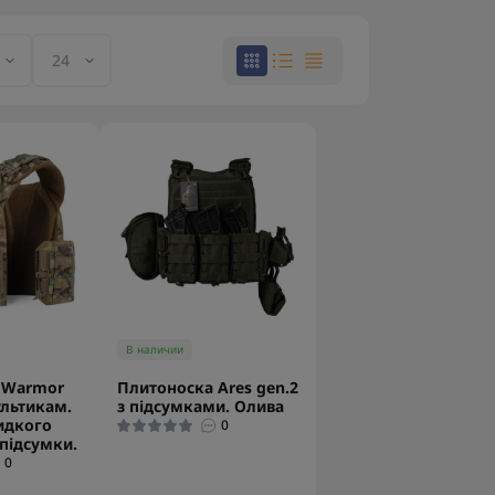
В наличии
 Warmor
Плитоноска Ares gen.2
ультикам.
з підсумками. Олива
идкого
0
 підсумки.
0