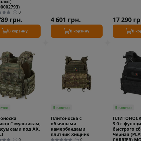
 плит)
00002793)
0
789 грн.
4 601 грн.
17 290 гр
В корзину
В корзину
В ко
личии
В наличии
В наличии
оноска
Плитоноска с
ПЛИТОНОСК
икон" мультикам,
обычными
3.0 с функц
дсумками под АК,
камербандами
быстрого сб
LI
плитник Хищник
Черная (PLA
CARRIER) М
0
0