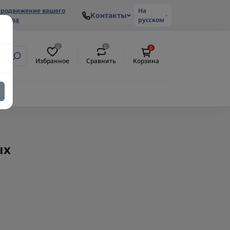
родвижение вашего
На
Контакты
ренда
русском
0
0
0
Избранное
Сравнить
Корзина
ых