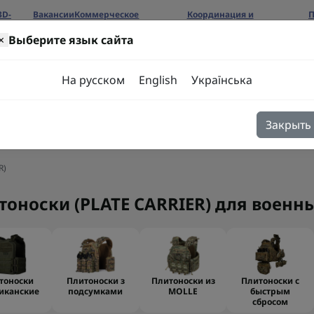
3D-
Вакансии
Коммерческое
Координация и
П
предложение
сотрудничество
б
×
Выберите язык сайта
ров
На русском
English
Українська
Закрыть
я
Блог
Контакты
R)
тоноски (PLATE CARRIER) для военн
тоноски
Плитоноски з
Плитоноски из
Плитоноски с
иканские
подсумками
MOLLE
быстрым
сбросом