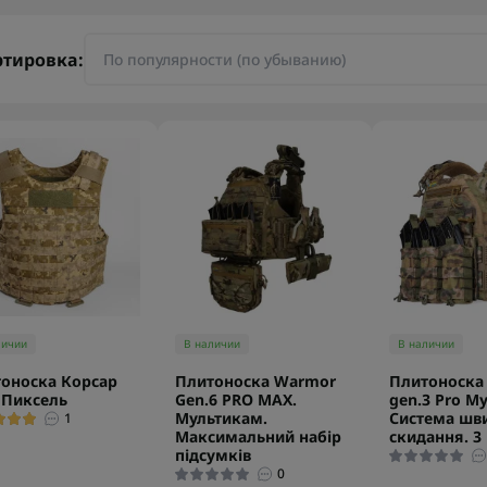
ртировка:
личии
В наличии
В наличии
оноска Корсар
Плитоноска Warmor
Плитоноска
 Пиксель
Gen.6 PRO MAX.
gen.3 Pro М
Мультикам.
Система шв
1
Максимальний набір
скидання. 3
підсумків
0