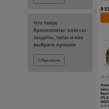
8 5
Что такое
бронеплиты: классы
защиты, типы и как
выбрать лучшие
Прочитать
В на
Плит
пикс
быст
(PLA
МОЛ