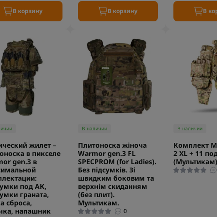
В корзину
В корзину
В ко
личии
В наличии
В наличии
ический жилет –
Плитоноска жіноча
Комплект М
оноска в пикселе
Warmor gen.3 FL
2 XL + 11 п
or gen.3 в
SPECPROM (for Ladies).
(Мультикам
симальной
Без підсумків. Зі
лектации:
швидким боковим та
умки под АК,
верхнім скиданням
умки граната,
(без плит).
а сброса,
Мультикам.
чка, напашник
0