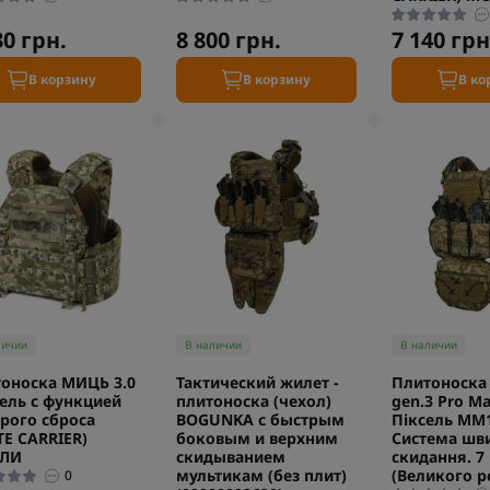
30 грн.
8 800 грн.
7 140 грн
В корзину
В корзину
В ко
личии
В наличии
В наличии
оноска МИЦЬ 3.0
Тактический жилет -
Плитоноска
ель с функцией
плитоноска (чехол)
gen.3 Pro Ma
рого сброса
BOGUNKA с быстрым
Піксель ММ1
TE CARRIER)
боковым и верхним
Система шв
ЛИ
скидыванием
скидання. 7
мультикам (без плит)
(Великого р
0