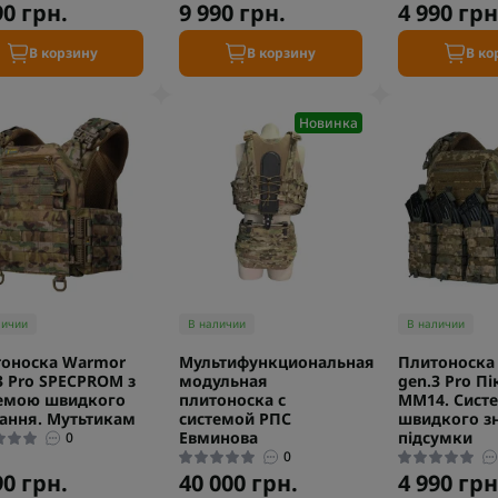
90 грн.
9 990 грн.
4 990 грн
В корзину
В корзину
В ко
Новинка
личии
В наличии
В наличии
оноска Warmor
Мультифункциональная
Плитоноска
3 Pro SPECPROM з
модульная
gen.3 Pro Пі
емою швидкого
плитоноска с
ММ14. Сист
ання. Мутьтикам
системой РПС
швидкого зн
Евминова
підсумки
0
0
90 грн.
40 000 грн.
4 990 грн