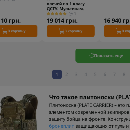
плечей по 1 класу
ДСТУ. Мультикам.
1
110 грн.
19 014 грн.
16 940 гр
В корзину
В корзину
В ко
Показать еще
1
2
3
4
5
6
7
8
Что такое плитоноски (PLA
Плитоноска (PLATE CARRIER) – это 
элементом современной экипиров
защиту бойца на фронте. Констру
бронеплит
, защищающих от пуль и