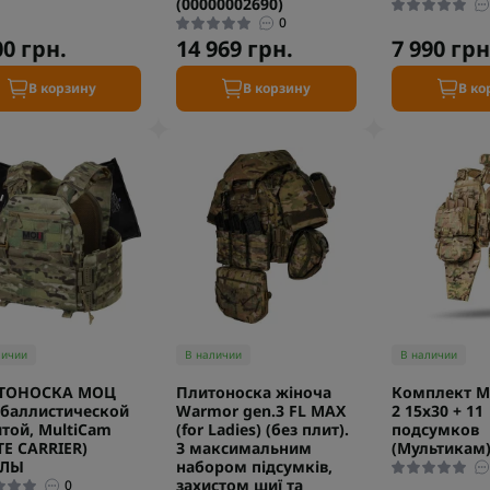
(00000002690)
0
00 грн.
14 969 грн.
7 990 грн
В корзину
В корзину
В ко
личии
В наличии
В наличии
ТОНОСКА МОЦ
Плитоноска жіноча
Комплект М
с баллистической
Warmor gen.3 FL MAX
2 15х30 + 11
той, MultiCam
(for Ladies) (без плит).
подсумков
TE CARRIER)
З максимальним
(Мультикам
ЛЫ
набором підсумків,
захистом шиї та
0