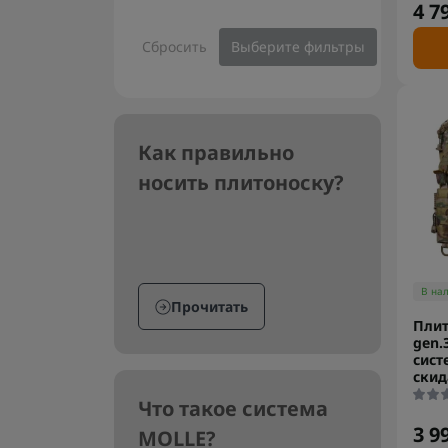
4 7
Сбросить
Выберите фильтры
Как правильно
носить плитоноску?
В на
Прочитать
Плит
gen.
сист
скид
Что такое система
3 9
MOLLE?