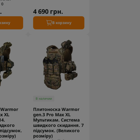
0
.
4 690 грн.
рзину
В корзину
В наличии
 Warmor
Плитоноска Warmor
x XL
gen.3 Pro Max XL
4.
Мультикам. Система
идкого
швидкого скидання. 7
 підсумок.
підсумок. (Великого
озміру)
розміру)