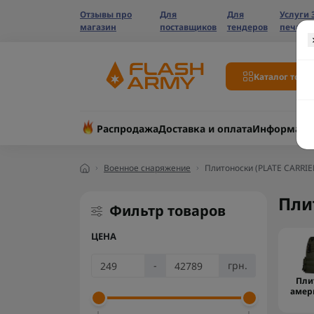
Отзывы про
Для
Для
Услуги 
магазин
поставщиков
тендеров
печати
Каталог това
Распродажа
Доставка и оплата
Информаци
Военное снаряжение
Плитоноски (PLATE CARRIE
Пли
Фильтр товаров
ЦЕНА
-
грн.
Пли
амер