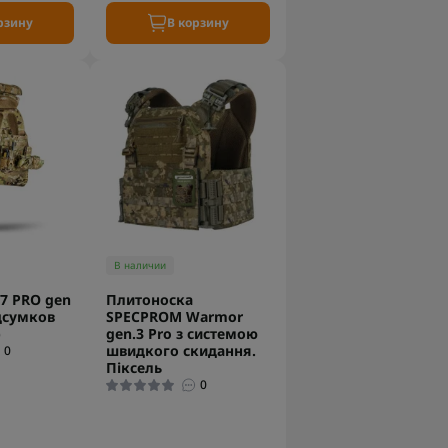
рзину
В корзину
В наличии
7 PRO gen
Плитоноска
одсумков
SPECPROM Warmor
)
gen.3 Pro з системою
швидкого скидання.
0
Піксель
0