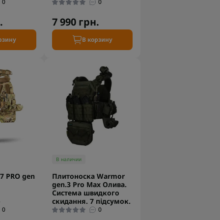
0
0
.
7 990 грн.
рзину
В корзину
В наличии
7 PRO gen
Плитоноска Warmor
gen.3 Pro Max Олива.
Система швидкого
)
скидання. 7 підсумок.
0
0