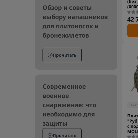
(без
Обзор и советы
(000
выбору напашников
42 
для плитоносок и
бронежилетов
Прочитать
Современное
военное
снаряжение: что
В на
необходимо для
Плит
"Руб
защиты
с по
MOL
Прочитать