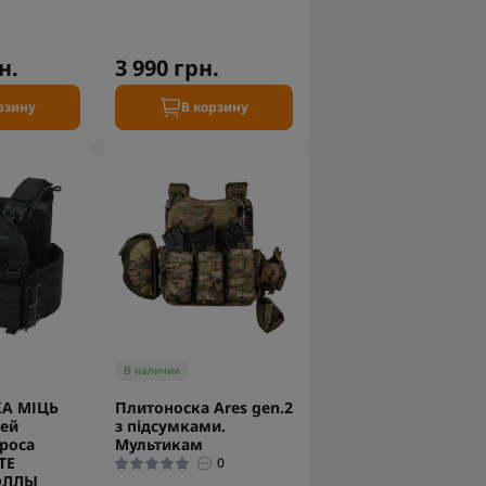
н.
3 990 грн.
рзину
В корзину
В наличии
А МІЦЬ
Плитоноска Ares gen.2
ией
з підсумками.
роса
Мультикам
TE
0
ОЛЛЫ