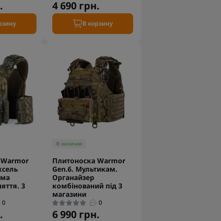
.
4 690 грн.
рзину
В корзину
В наличии
 Warmor
Плитоноска Warmor
ксель
Gen.6. Мультикам.
ема
Органайзер
яття. 3
комбінований під 3
магазини
0
0
.
6 990 грн.