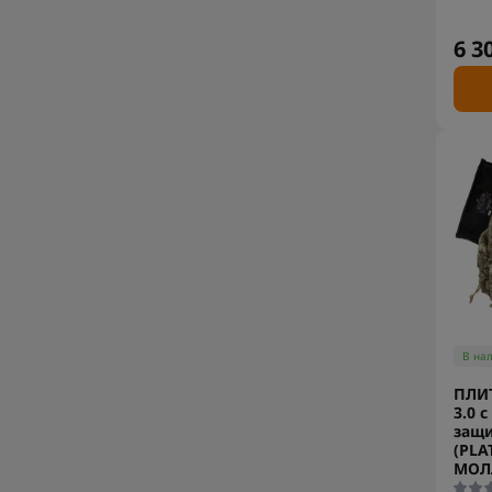
6 3
В на
ПЛИ
3.0 
защи
(PLA
МОЛ