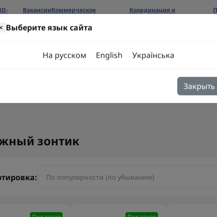
3D-
Вакансии
Коммерческое
Координация и
П
предложение
сотрудничество
б
×
Выберите язык сайта
ров
На русском
English
Українська
Закрыть
я
Блог
Контакты
жный зонтик
ртировка:
Под заказ
Под заказ