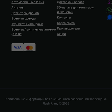
Автомобильные РЭБы
Доставка и оплата
приятный отдых. А если вы планир
Антенны
3D-печать для милитари-
понадобится правильно подобра
инженерии
Детекторы дронов
нарезать овощи или фрукты на пр
Контакты
Военная одежда
Карта сайта
Турникеты и бандажи
Где приобрести пляжный з
Производители
Военные/тактические аптечки
(AMЗИ)
Акции
Если вы ищете качественное снаря
пляжный или зонтик на пляж можно
широкий выбор моделей для любого
заинтересовать
Палатки
. В катало
отдыха на пляже и природе!
Копирование информации без письменного разрешения запрещено.
Flash Army © 2026