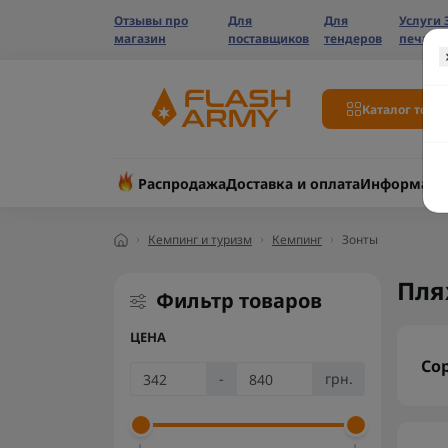
Отзывы про
Для
Для
Услуги 
магазин
поставщиков
тендеров
печати
Каталог това
Распродажа
Доставка и оплата
Информаци
Кемпинг и туризм
Кемпинг
Зонты
Пля
Фильтр товаров
ЦЕНА
Со
-
грн.