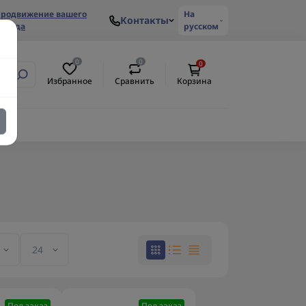
родвижение вашего
На
Контакты
ренда
русском
0
0
0
Избранное
Сравнить
Корзина
Под заказ
Под заказ