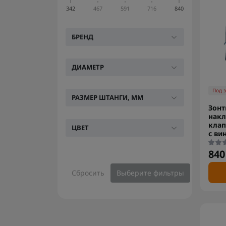
342
467
591
716
840
БРЕНД
ДИАМЕТР
Под 
РАЗМЕР ШТАНГИ, ММ
Зонт
накл
клап
ЦВЕТ
с ви
840
Сбросить
Выберите фильтры