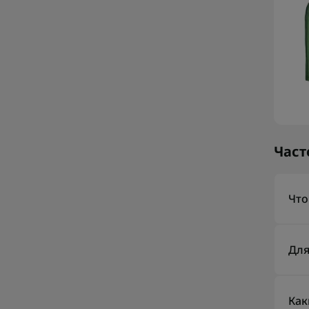
Част
Что
Пляж
Он с
Для
дож
Пля
можн
Как