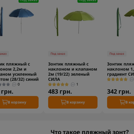
заказ
Под заказ
Под заказ
ик пляжный с
Зонтик пляжный с
Зонтик пля
оном 2,2м и
наклоном и клапаном
наклоном 1,
аном усиленный
2м (19/22) зеленый
градиент С
нтом (28/32) синий
СИЛА
0
1
 грн.
483 грн.
342 грн.
В корзину
В корзину
В ко
Что такое пляжный зонт?