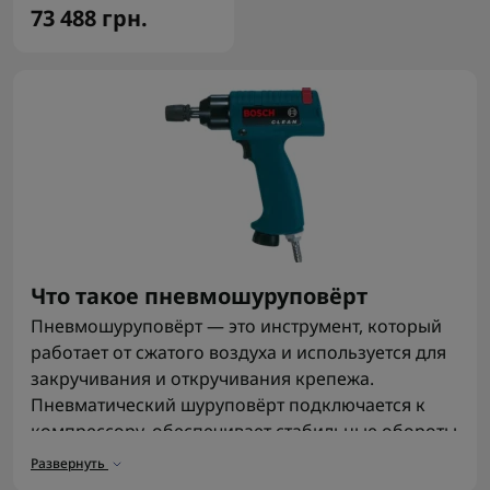
73 488 грн.
Что такое пневмошуруповёрт
Пневмошуруповёрт — это инструмент, который
работает от сжатого воздуха и используется для
закручивания и откручивания крепежа.
Пневматический шуруповёрт подключается к
компрессору, обеспечивает стабильные обороты
и подходит для длительной работы без
Развернуть
перегрева.