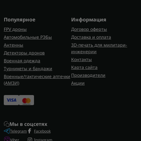
Основные типы инструмента
В зависимости от условий работы можно
Популярное
Информация
выбрать разные исполнения:
FPV дроны
Договор оферты
Автомобильные РЭБы
Доставка и оплата
прямой — удобен для стандартного монтажа;
Антенны
3D-печать для милитари-
угловой — подходит для узких и
инженерии
Детекторы дронов
труднодоступных мест;
Контакты
Военная одежда
модели с патроном 1/4 для быстрой смены бит;
Карта сайта
Турникеты и бандажи
варианты 1/2 для специфических задач и
Производители
Военные/тактические аптечки
насадок.
(AMЗИ)
Акции
Для очистки поверхностей, продувки или
вспомогательных работ в мастерских часто
применяют
пневмопистолет
, который дополняет
комплект оборудования.
Мы в соцсетях
Как выбрать пневматический
Telegram
Facebook
шуруповёрт
Viber
Instagram