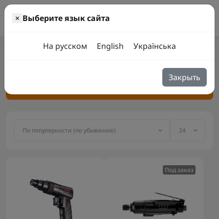
0
×
Выберите язык сайта
Инструмент
Пневмоинструмент
Пневмошуруповерты
На русском
English
Українська
Пневмошуруповерты
Закрыть
Фильтр товаров
Под заказ