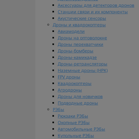
Аксессуары для детекторов дронов
Станции связи и их компоненты
Акустические сенсоры
Дроны и квадрокоптеры
Авиамодели
Дроны на оптоволокне
Дроны перехватчики
Дроны-бомберы
Дроны-камикадзе
Дроны-ретрансляторы
Наземные дроны (НРК)
FPV дроны
Квадрокоптеры
Агродроны
Дроны для новичков
Подводные дроны
РЭБы
Рюкзаки РЭБы
Окопные РЭБы
Автомобильные РЭБы
Купольные РЭБы