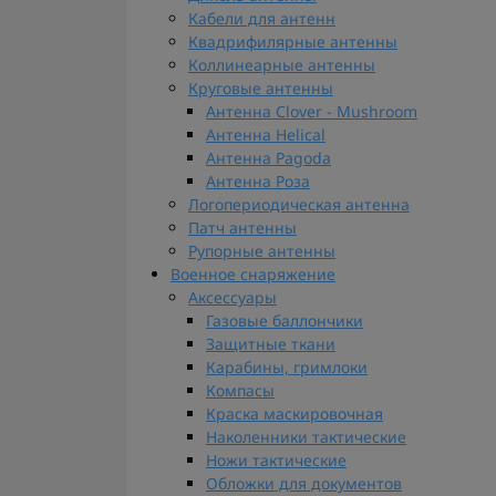
Кабели для антенн
Квадрифилярные антенны
Коллинеарные антенны
Круговые антенны
Антенна Clover - Mushroom
Антенна Helical
Антенна Pagoda
Антенна Роза
Логопериодическая антенна
Патч антенны
Рупорные антенны
Военное снаряжение
Аксессуары
Газовые баллончики
Защитные ткани
Карабины, гримлоки
Компасы
Краска маскировочная
Наколенники тактические
Ножи тактические
Обложки для документов