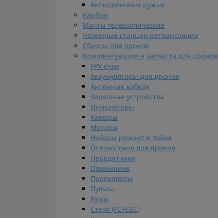
Антидроновые ружья
Карбон
Мачты телескопические
Наземные станции ретрансляции
Сбросы для дронов
Комплектующие и запчасти для дронов
FPV очки
Аккумуляторы для дронов
Антенные кабели
Зарядные устройства
Инициаторы
Камеры
Моторы
Наборы ремонт и пайка
Оптоволокно для дронов
Передатчики
Приемники
Пропеллеры
Пульты
Рамы
Стеки (FC+ESC)