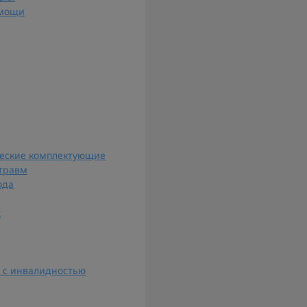
омощи
ческие комплектующие
 травм
ода
х
 с инвалидностью