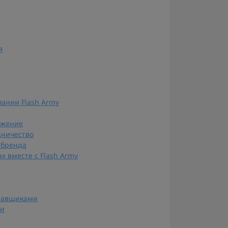
я
ании Flash Army
ожение
дничество
 бренда
х вместе с Flash Army
ставщиками
ти