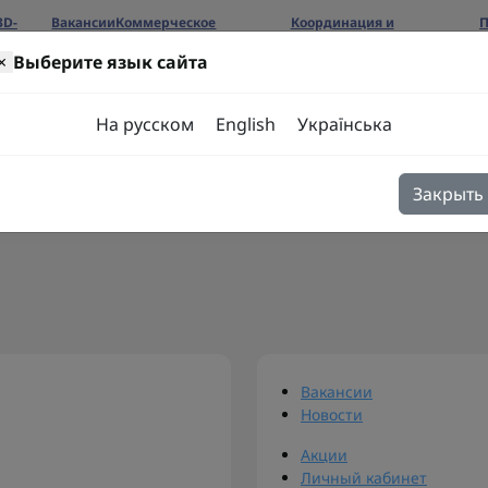
3D-
Вакансии
Коммерческое
Координация и
П
предложение
сотрудничество
б
×
Выберите язык сайта
ров
На русском
English
Українська
Закрыть
я
Блог
Контакты
Вакансии
Новости
Акции
Личный кабинет