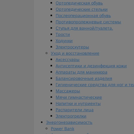
Ортопедическая обувь
Ортопедические стельки
Послеоперационная обувь
Противопролежневые системы
Стулья для ванной/туалета.
Трости
Ходунки
Электроскутеры
Уход и восстановление
Аксессуары
Антисептики и дезинфекция кожи
Аппараты для маникюра
Балансировочные изделия
Гигиенические средства для ног и те
Массажеры
Мячи гимнастические
Напитки и нутриенты
Распарители лица
Электрогрелки
Энергонезависимость
Power Bank