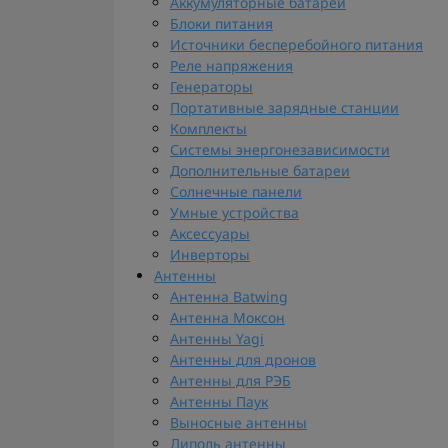
Аккумуляторные батареи
Блоки питания
Источники бесперебойного питания
Реле напряжения
Генераторы
Портативные зарядные станции
Комплекты
Системы энергонезависимости
Дополнительные батареи
Солнечные панели
Умные устройства
Аксессуары
Инверторы
Антенны
Антенна Batwing
Антенна Моксон
Антенны Yagi
Антенны для дронов
Антенны для РЭБ
Антенны Паук
Выносные антенны
Диполь антенны