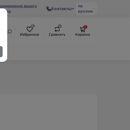
родвижение вашего
На
Контакты
ренда
русском
0
0
0
Избранное
Сравнить
Корзина