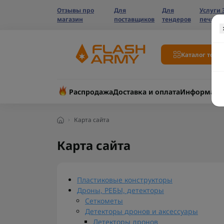
Отзывы про
Для
Для
Услуги 
магазин
поставщиков
тендеров
печати
Каталог това
Распродажа
Доставка и оплата
Информаци
Карта сайта
Карта сайта
Пластиковые конструкторы
Дроны, РЕБЫ, детекторы
Сеткометы
Детекторы дронов и аксессуары
Детекторы дронов