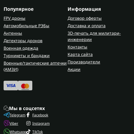
интеграцию с учебными и презентационными
материалами.
Популярное
Информация
FPV дроны
Договор оферты
Для групповой работы в горизонтальном
Автомобильные РЭБы
Доставка и оплата
формате также используют
интерактивные
Антенны
столы
, которые позволяют нескольким
3D-печать для милитари-
инженерии
пользователям одновременно
Детекторы дронов
Контакты
взаимодействовать с контентом.
Военная одежда
Карта сайта
Турникеты и бандажи
Где используются интерактивные
Производители
Военные/тактические аптечки
доски
(AMЗИ)
Акции
Сферы применения достаточно широкие:
в бизнесе — для презентаций, обучения
персонала и планирования;
в центрах развития — для занятий с детьми;
Мы в соцсетях
дома — как большой сенсорный экран для
Telegram
Facebook
обучения или работы;
Viber
Instagram
в военной сфере — для работы с картами,
Whatsapp
TikTok
схемами, видеоданными и аналитикой.