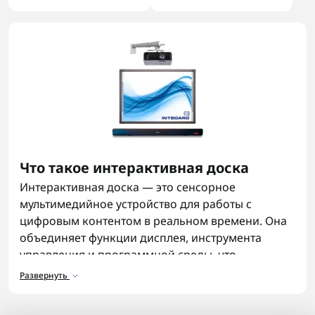
Что такое интерактивная доска
Интерактивная доска — это сенсорное
мультимедийное устройство для работы с
цифровым контентом в реальном времени. Она
объединяет функции дисплея, инструмента
управления и программной среды, что
позволяет писать, открывать файлы, работать с
Развернуть
видео, схемами и презентациями без
дополнительных сложных настроек.