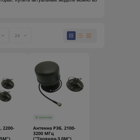
торах. Купить актуальные модели можно во 
В наличии
, 2200-
Антенна РЭБ, 2100-
3200 МГц
,5М")
("Троянда-3,0М")