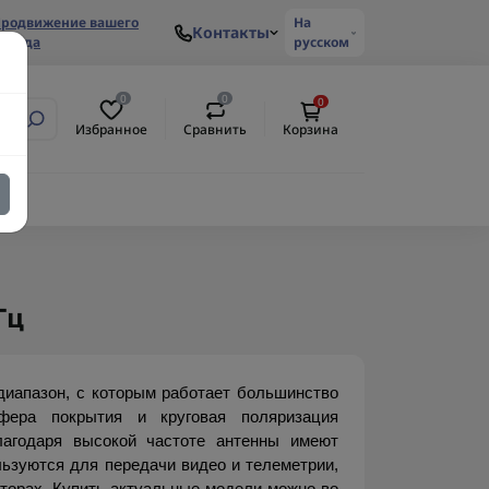
родвижение вашего
На
Контакты
ренда
русском
0
0
0
Избранное
Сравнить
Корзина
Гц
иапазон, с которым работает большинство 
ера покрытия и круговая поляризация 
агодаря высокой частоте антенны имеют 
зуются для передачи видео и телеметрии, 