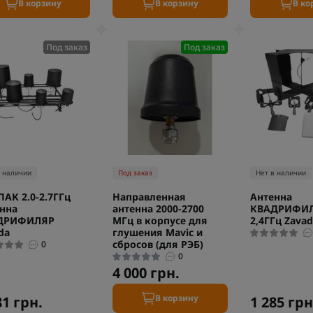
В корзину
В корзину
В ко
Под заказ
Под заказ
в наличии
Под заказ
Нет в наличии
АК 2.0-2.7ГГц
Направленная
Антенна
нна
антенна 2000-2700
КВАДРИФИЛЯ
ДРИФИЛЯР
МГц в корпусе для
2,4ГГц Zavad
da
глушения Mavic и
сбросов (для РЭБ)
0
0
4 000 грн.
В корзину
81 грн.
1 285 грн