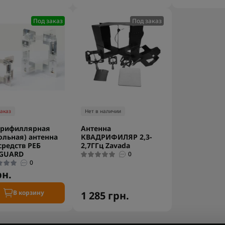
Под заказ
Под заказ
заказ
Нет в наличии
дрифиллярная
Антенна
ольная) антенна
КВАДРИФИЛЯР 2,3-
средств РЕБ
2,7ГГц Zavada
_GUARD
0
0
рн.
В корзину
1 285 грн.