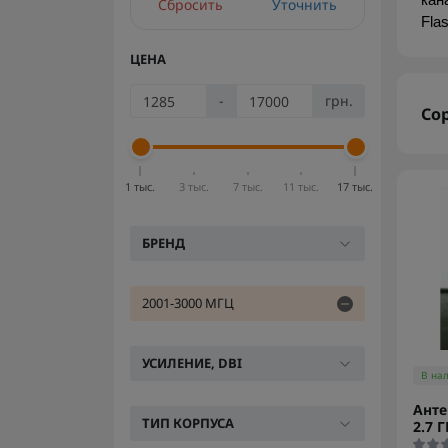
кан
Сбросить
Уточнить
Fla
ЦЕНА
-
грн.
Со
1 тыс.
3 тыс.
7 тыс.
11 тыс.
17 тыс.
БРЕНД
2001-3000 МГЦ
УСИЛЕНИЕ, DBI
В на
Анте
ТИП КОРПУСА
2.7 Г