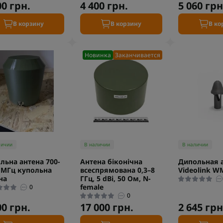
00 грн.
4 400 грн.
5 060 грн
В корзину
В корзину
В ко
Новинка
Заканчивается
личии
В наличии
В наличии
льна антена 700-
Антена біконічна
Дипольная 
 МГц купольна
всеспрямована 0,3–8
Videolink W
на
ГГц, 5 dBi, 50 Ом, N-
female
0
0
00 грн.
17 000 грн.
2 645 грн