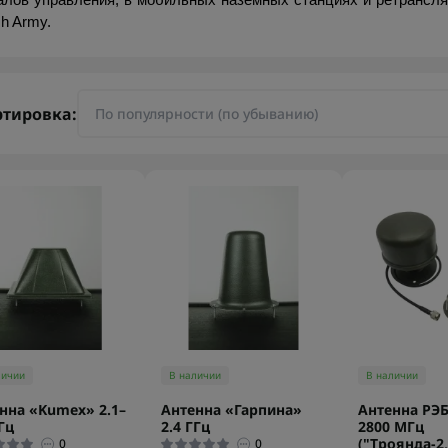
алов управления, в мобильных наземных станциях и ретрансля
sh Army.
ртировка:
личии
В наличии
В наличии
нна «Kumex» 2.1–
Антенна «Гарпина»
Антенна РЭБ
Гц
2.4 ГГц
2800 МГц
("Троянда-2
0
0