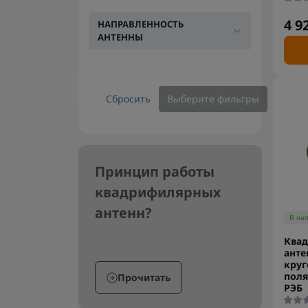
4 9
НАПРАВЛЕННОСТЬ
АНТЕННЫ
Сбросить
Выберите фильтры
Принцип работы
квадрифилярных
антенн?
В на
Ква
анте
круг
поля
Прочитать
РЭБ