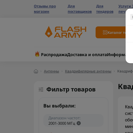
Отзывы про
Для
Для
Услуги 
магазин
поставщиков
тендеров
печати
Каталог това
Распродажа
Доставка и оплата
Информаци
Антенны
Квадрифилярные антенны
Квадриф
Ква
Фильтр товаров
Вы выбрали:
Ква
сис
Диапазон частот:
обе
2001-3000 МГц
мин