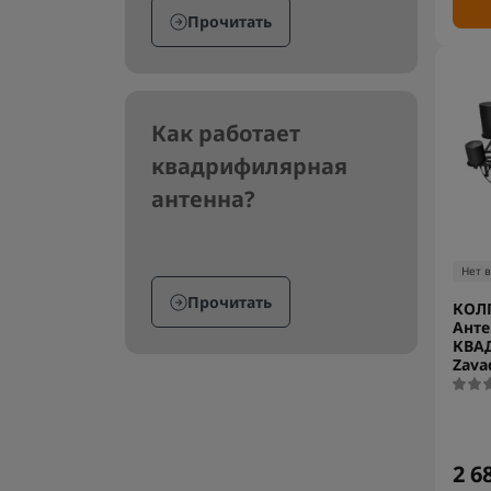
Прочитать
Как работает
квадрифилярная
антенна?
Нет 
Прочитать
КОЛП
Анте
КВА
Zava
2 6