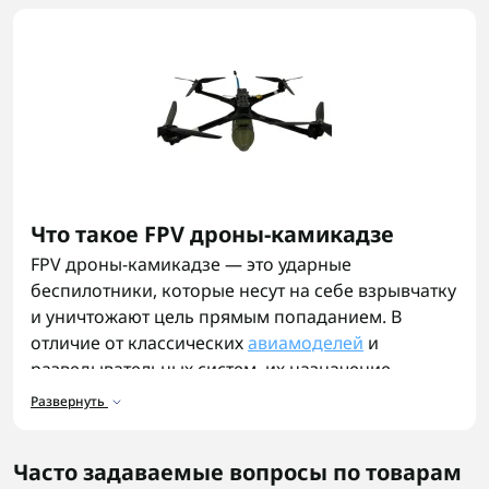
Что такое FPV дроны-камикадзе
FPV дроны-камикадзе — это ударные
беспилотники, которые несут на себе взрывчатку
и уничтожают цель прямым попаданием. В
отличие от классических
авиамоделей
и
разведывательных систем, их назначение —
точечный удар, обеспечивающий максимальный
Развернуть
эффект при минимальных затратах.
Назначение и принцип работы
Часто задаваемые вопросы по товарам