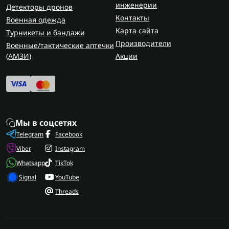
напрямую от производителя. Мы гарантируем
инженерии
Детекторы дронов
качество, адекватную цену и быструю доставку
Контакты
Военная одежда
по всей Украине.
Карта сайта
Турникеты и бандажи
Производители
Военные/тактические аптечки
FPV дроны-камикадзе — это технология, которая
(AMЗИ)
Акции
меняет ход боя, предоставляя украинской армии
гибкость и силу в современных условиях.
Мы в соцсетях
Telegram
Facebook
Viber
Instagram
Whatsapp
TikTok
Signal
YouTube
Threads