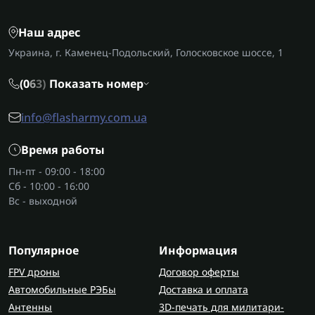
курса валют.
Протокол управления — от него зависит
точность и уровень защищенности от помех.
Наш адрес
Украина, г. Каменец-Подольский, Голосковское шоссе, 1
Дроны-камикадзе для Украины
Сегодня фпв дрон камикадзе позволяет ВСУ
(0
6
3)
Показать номер
эффективно бороться с бронетехникой,
складами и укреплениями врага. Благодаря
info@flasharmy.com.ua
доступности технологий и локальному
производству, украинского производства fpv
Время работы
дрон-камикадзе цена остается конкурентной,
Пн-пт - 09:00 - 18:00
что дает возможность оснащать подразделения
Сб - 10:00 - 16:00
в нужных масштабах.
Вс - выходной
Где приобрести FPV дроны-
камикадзе
Популярное
Информация
На сайте Flash Army в разделе Дроны камикадзе
FPV дроны
Договор оферты
купить вы можете современные FPV-системы
Автомобильные РЭБы
Доставка и оплата
разных типов, включая
наземные дроны
,
Антенны
3D-печать для милитари-