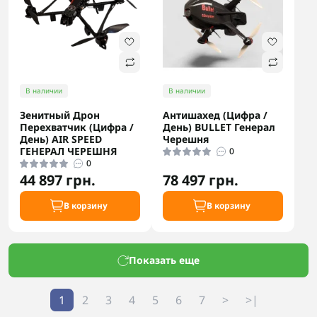
В наличии
В наличии
Зенитный Дрон
Антишахед (Цифра /
Перехватчик (Цифра /
День) BULLET Генерал
День) AIR SPEED
Черешня
ГЕНЕРАЛ ЧЕРЕШНЯ
0
0
44 897 грн.
78 497 грн.
В корзину
В корзину
Показать еще
1
2
3
4
5
6
7
>
>|