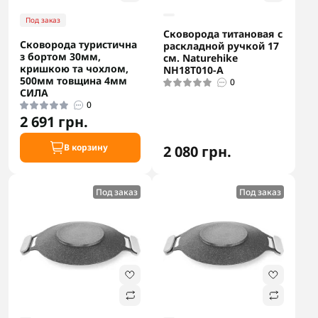
Под заказ
Сковорода титановая с
Сковорода туристична
раскладной ручкой 17
з бортом 30мм,
см. Naturehike
кришкою та чохлом,
NH18T010-A
500мм товщина 4мм
0
СИЛА
0
2 691 грн.
В корзину
2 080 грн.
Под заказ
Под заказ