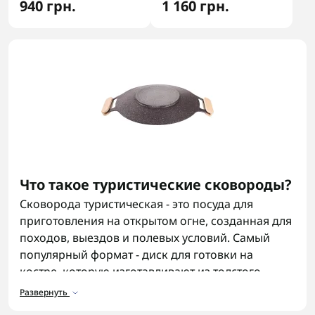
940 грн.
1 160 грн.
Что такое туристические сковороды?
Сковорода туристическая - это посуда для
приготовления на открытом огне, созданная для
походов, выездов и полевых условий. Самый
популярный формат - диск для готовки на
костре, которую изготавливают из толстого
металла. По сути это переработанный диск
Развернуть
сельскохозяйственной бороны, который отлично