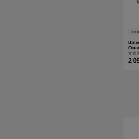
Нет 
Шле
Сини
2 0