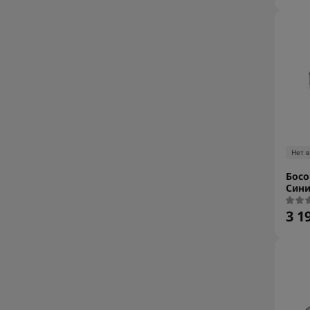
Нет 
Босо
Сини
3 1