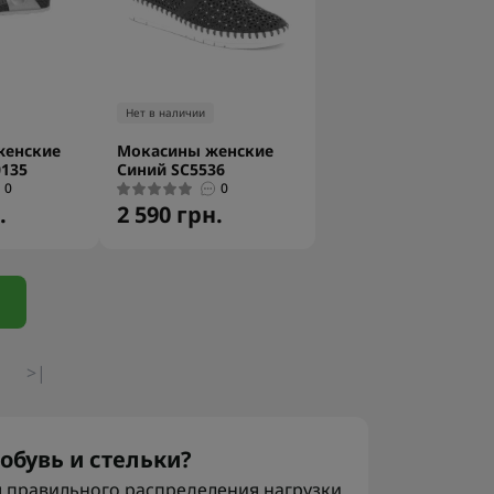
Нет в наличии
женские
Мокасины женские
135
Синий SC5536
0
0
.
2 590 грн.
>|
обувь и стельки?
я правильного распределения нагрузки