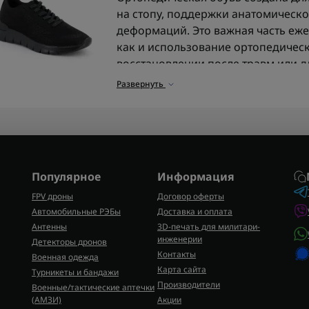
на стопу, поддержки анатомическ
деформаций. Это важная часть ежед
как и использование ортопедически
восстановлении после травм или д
Развернуть
Для чего нужна ортопедич
Такая обувь помогает уменьшать у
работу суставов и способствует зд
важно в период формирования свод
длительных нагрузках, занятиях сп
Популярное
Информация
ортопедические решения рекоменд
например, когда вам нужно
купить
FPV дроны
Договор оферты
поддержки.
Автомобильные РЭБы
Доставка и оплата
Антенны
3D-печать для милитари-
Чем ортопедическая обувь
инженерии
Детекторы дронов
Контакты
Военная одежда
обычных?
Карта сайта
Турникеты и бандажи
Главное отличие - в анатомическо
Производители
Военные/тактические аптечки
жесткие или мягкие элементы фик
(AMЗИ)
Акции