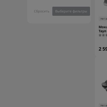
Сбросить
Выберите фильтры
Нет 
Мок
Тауп
2 5
Нет 