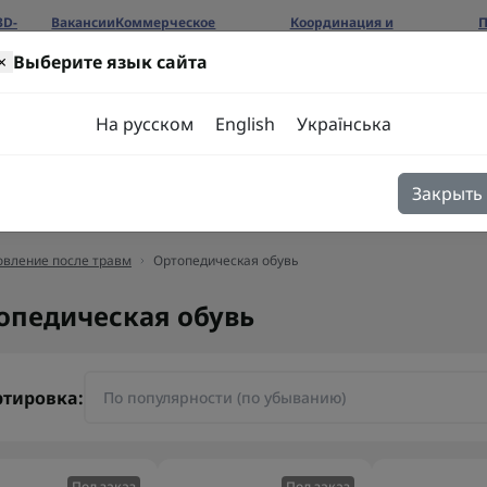
3D-
Вакансии
Коммерческое
Координация и
П
предложение
сотрудничество
б
×
Выберите язык сайта
ров
На русском
English
Українська
Закрыть
я
Блог
Контакты
овление после травм
Ортопедическая обувь
опедическая обувь
ртировка:
Под заказ
Под заказ