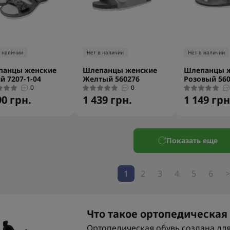
в наличии
Нет в наличии
Нет в наличии
панцы женские
Шлепанцы женские
Шлепанцы 
й 7207-1-04
Желтый 560276
Розовый 560
0
0
90 грн.
1 439 грн.
1 149 грн
Показать еще
1
2
3
4
5
6
>
Что такое ортопедическая 
Ортопедическая обувь создана дл