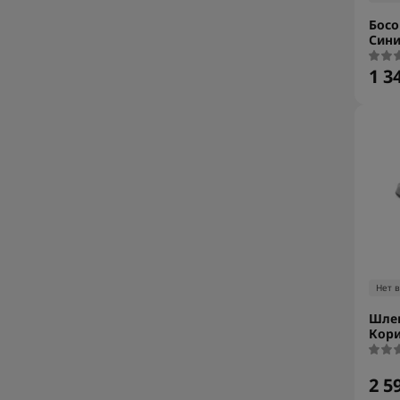
Босо
Сини
1 3
Нет 
Шле
Кори
2 5