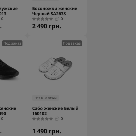
мужские
Босоножки женские
013
Черный SA2633
0
0
.
2 490 грн.
Под заказ
Под заказ
Нет в наличии
женские
Сабо женские Белый
490
160102
0
0
.
1 490 грн.