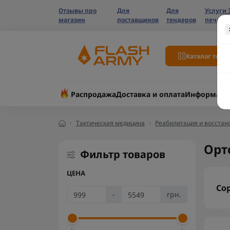
Отзывы про
Для
Для
Услуги 
магазин
поставщиков
тендеров
печати
Каталог това
Распродажа
Доставка и оплата
Информаци
Тактическая медицина
Реабилитация и восстан
Орт
Фильтр товаров
ЦЕНА
Со
-
грн.