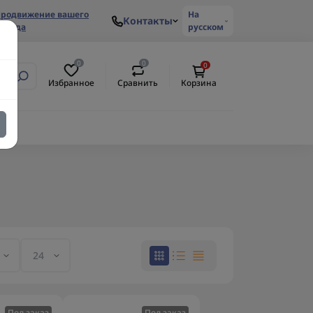
родвижение вашего
На
Контакты
ренда
русском
0
0
0
Избранное
Сравнить
Корзина
Под заказ
Под заказ