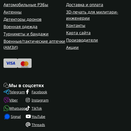
Ровно
Квадроцикл в Кропивницком
Квадроцикл
Автомобильные РЭБы
Доставка и оплата
в Черкассах
Квадроцикл в Хмельницком
Антенны
3D-печать для милитари-
инженерии
Детекторы дронов
Контакты
Военная одежда
Карта сайта
Турникеты и бандажи
Производители
Военные/тактические аптечки
(AMЗИ)
Акции
Мы в соцсетях
Telegram
Facebook
Viber
Instagram
Whatsapp
TikTok
Signal
YouTube
Threads