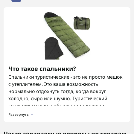
Что такое спальники?
Спальники туристические - это не просто мешок
с утеплителем. Это ваша возможность
нормально отдохнуть тогда, когда вокруг
холодно, сыро или шумно. Туристический
спальник создает собственное тепловое
пространство, в котором тело восстанавливается
Развернуть
быстрее, чем под несколькими слоями одежды.
Без качественного спальника сон
Часто задаваемые вопросы по товарам