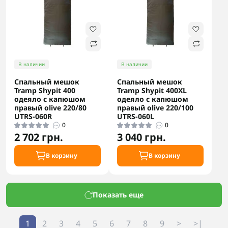
В наличии
В наличии
Спальный мешок
Спальный мешок
Tramp Shypit 400
Tramp Shypit 400XL
одеяло с капюшом
одеяло с капюшом
правый olive 220/80
правый olive 220/100
UTRS-060R
UTRS-060L
0
0
2 702 грн.
3 040 грн.
В корзину
В корзину
Показать еще
1
2
3
4
5
6
7
8
9
>
>|