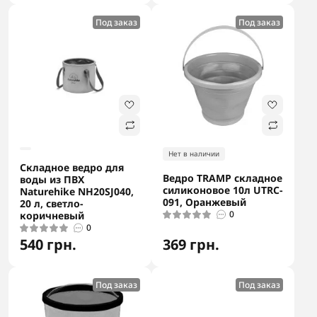
Под заказ
Под заказ
Нет в наличии
Складное ведро для
Ведро TRAMP складное
воды из ПВХ
силиконовое 10л UTRC-
Naturehike NH20SJ040,
091, Оранжевый
20 л, светло-
0
коричневый
0
540 грн.
369 грн.
Под заказ
Под заказ