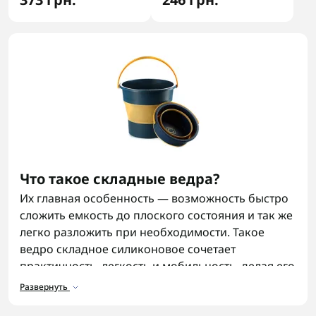
Что такое складные ведра?
Их главная особенность — возможность быстро
сложить емкость до плоского состояния и так же
легко разложить при необходимости. Такое
ведро складное силиконовое сочетает
практичность, легкость и мобильность, делая его
незаменимым в путешествиях, походах,
Развернуть
кемпингах, а также в быту — для воды, уборки