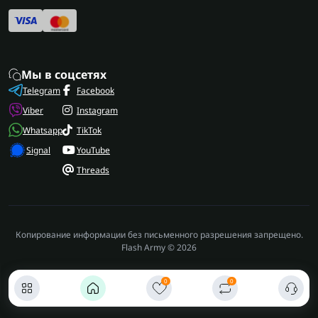
сопутствующие товары:
Инсектицидные
светильники
,
Карематы
,
Туристические
мультитулы
.
Мы в соцсетях
Telegram
Facebook
Viber
Instagram
Whatsapp
TikTok
Signal
YouTube
Threads
Копирование информации без письменного разрешения запрещено.
Flash Army © 2026
0
0