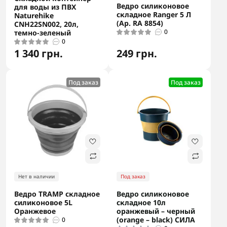
Ведро силиконовое
для воды из ПВХ
складное Ranger 5 Л
Naturehike
(Ар. RA 8854)
CNH22SN002, 20л,
0
темно-зеленый
0
1 340 грн.
249 грн.
Под заказ
Под заказ
Нет в наличии
Под заказ
Ведро TRAMP складное
Ведро силиконовое
силиконовое 5L
складное 10л
Оранжевое
оранжевый – черный
(orange – black) СИЛА
0