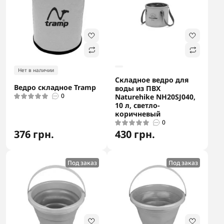
Нет в наличии
Складное ведро для
Ведро складное Tramp
воды из ПВХ
0
Naturehike NH20SJ040,
10 л, светло-
коричневый
0
376 грн.
430 грн.
Под заказ
Под заказ