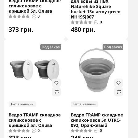
Ведро TRAMP складное
для воды из ПВХ
силиконовое с
Naturehike Square
кришкой 5л, Олива
bucket 13л army green
0
NH19SJ007
0
373 грн.
480 грн.
Под заказ
Под заказ
Нет в наличии
Нет в наличии
Ведро TRAMP складное
Ведро TRAMP складное
силиконовое с
силиконовое 5л UTRC-
кришкой 5л, Олива
092, Оранжевый
0
0
373 грн.
246 грн.