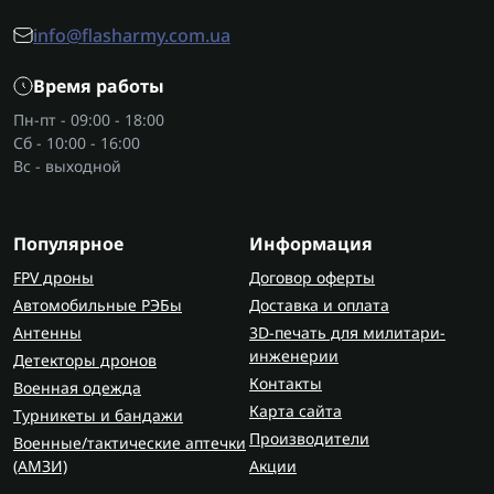
Выбирая ведро складное силиконовое, стоит
info@flasharmy.com.ua
учитывать:
Время работы
объем;
плотность силикона;
Пн-пт - 09:00 - 18:00
тип ручки;
Сб - 10:00 - 16:00
Вс - выходной
назначение.
Также обратите внимание на термостойкость и
простоту очистки.
Популярное
Информация
FPV дроны
Договор оферты
Где приобрести складные ведра?
Автомобильные РЭБы
Доставка и оплата
Ведро силиконовое купить можно в магазине
Антенны
3D-печать для милитари-
Flash Army — официального поставщика
инженерии
Детекторы дронов
туристического и бытового снаряжения. В
Контакты
Военная одежда
каталоге представлены модели разных объемов
Карта сайта
Турникеты и бандажи
и цветов, изготовленные из качественного
Производители
Военные/тактические аптечки
силикона.
(AMЗИ)
Акции
Также рекомендуем обратить внимание на