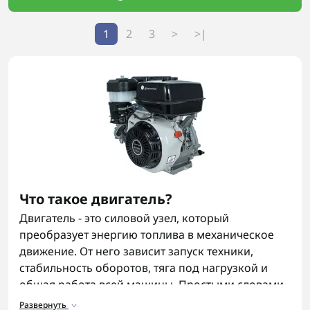
1
2
3
>
>|
Что такое двигатель?
Двигатель - это силовой узел, который
преобразует энергию топлива в механическое
движение. От него зависит запуск техники,
стабильность оборотов, тяга под нагрузкой и
общая работа всей машины. Простыми словами,
без мотора техника стоит, а с нормально
Развернуть