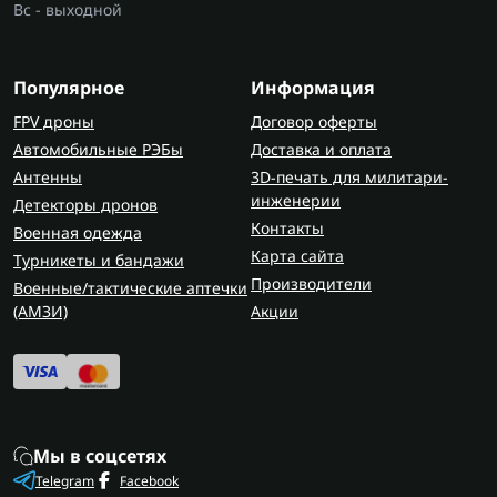
Вс - выходной
берут за более простой запуск и
универсальность, дизельные - за тягу и
выносливость, а лодочные моторы подбирают
Популярное
Информация
уже под формат использования на воде и в
FPV дроны
Договор оферты
зависимости от особенностей требований и
Автомобильные РЭБы
Доставка и оплата
характеристик.
Антенны
3D-печать для милитари-
Самые распространенные варианты:
инженерии
Детекторы дронов
бензиновый;
Контакты
Военная одежда
дизельный;
Карта сайта
Турникеты и бандажи
газ/бензин.
Производители
Военные/тактические аптечки
(AMЗИ)
Акции
Для какой техники используются
двигатели?
Двигатели ставят на генераторы, мототехнику,
лодки
, виброплиты и другие машины, где нужен
отдельный силовой узел. Отдельно часто ищут
Мы в соцсетях
двигатель к мотоблоку, когда нужно
Telegram
Facebook