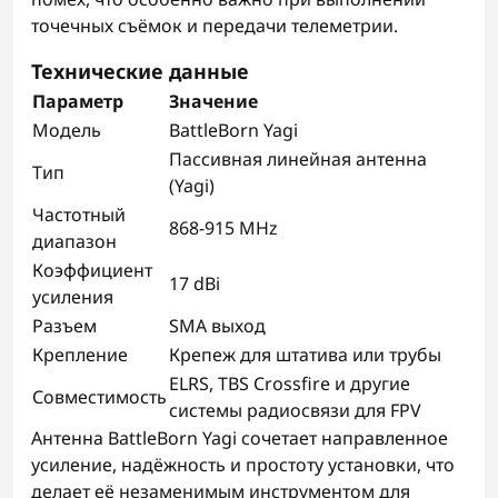
точечных съёмок и передачи телеметрии.
Технические данные
Параметр
Значение
Модель
BattleBorn Yagi
Пассивная линейная антенна
Тип
(Yagi)
Частотный
868-915 MHz
диапазон
Коэффициент
17 dBi
усиления
Разъем
SMA выход
Крепление
Крепеж для штатива или трубы
ELRS, TBS Crossfire и другие
Совместимость
системы радиосвязи для FPV
Антенна BattleBorn Yagi сочетает направленное
усиление, надёжность и простоту установки, что
делает её незаменимым инструментом для