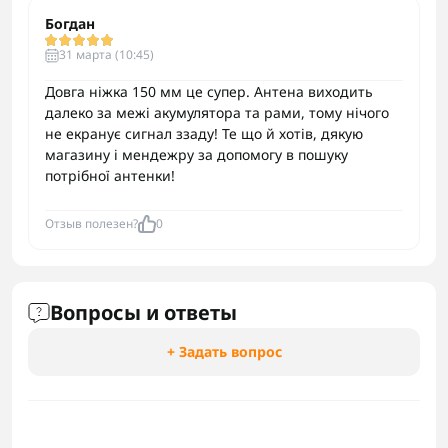
Богдан
31 марта (10:45)
Довга ніжка 150 мм це супер. Антена виходить
далеко за межі акумулятора та рами, тому нічого
не екранує сигнал ззаду! Те що й хотів, дякую
магазину і мендежру за допомогу в пошуку
потрібної антенки!
Отзыв полезен?
0
Вопросы и ответы
+ Задать вопрос