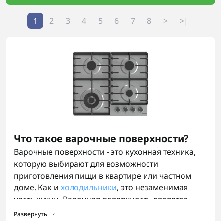
1
2
3
4
5
6
7
8
>
>|
Что такое варочные поверхности?
Варочные поверхности - это кухонная техника,
которую выбирают для возможности
приготовления пищи в квартире или частном
доме. Как и
холодильники
, это незаменимая
часть кухни. Варочная поверхность является
отдельной частью бытовой техники, в отличие от
Развернуть