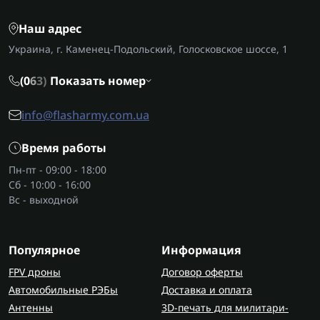
Назначение и принцип работы
Наш адрес
тепловая пушка
Украина, г. Каменец-Подольский, Голосковское шоссе, 1
Конструкция достаточно простая. Вентилятор
затягивает холодный воздух внутрь корпуса, где
(0
6
3)
Показать номер
он проходит через нагревательный элемент.
info@flasharmy.com.ua
Далее теплый поток направляется в помещение.
За счет постоянной циркуляции тепловая пушка
Время работы
электрическая прогревает пространство быстро
Пн-пт - 09:00 - 18:00
и равномерно.
Сб - 10:00 - 16:00
Вс - выходной
В некоторых помещениях ее используют вместе с
системами постоянного отопления. Например,
пушка быстро нагревает воздух, а
электрические
Популярное
Информация
конвекторы
поддерживают температуру.
FPV дроны
Договор оферты
Почему тепловая пушка лучший
Автомобильные РЭБы
Доставка и оплата
вариант для обогрева гаражей и
Антенны
3D-печать для милитари-