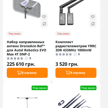
Под заказ
Под заказ
Набор направленных
Комплект
антенн DroneAnt-Ref™
радиотелеметрии YRRC
для Autel Robotics EVO
3DR 433MHz 1000mW
Max 4T DNP-2
0
0
225 610 грн.
3 520 грн.
В корзину
В корзину
Под заказ
Под заказ