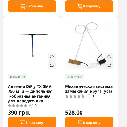
В корзину
В корзину
В наличии
В наличии
Антенна DiFly TX SMA
Механическая система
750 мГц — дипольная
замыкания круга (уса)
T-образная антенная
0
для передатчика.
0
390 грн.
528.00
В корзину
В корзину