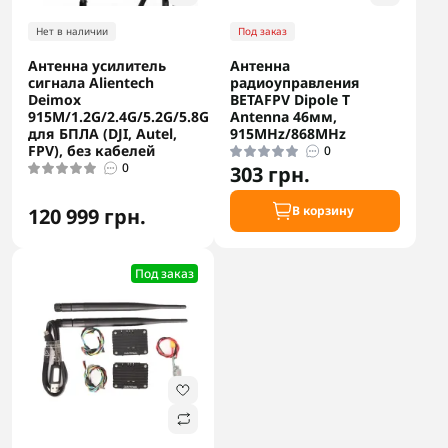
Нет в наличии
Под заказ
Антенна усилитель
Антенна
сигнала Alientech
радиоуправления
Deimox
BETAFPV Dipole T
915M/1.2G/2.4G/5.2G/5.8G
Antenna 46мм,
для БПЛА (DJI, Autel,
915MHz/868MHz
FPV), без кабелей
0
0
303 грн.
В корзину
120 999 грн.
Под заказ