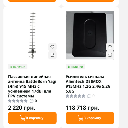
В наличии
В наличии
Пассивная линейная
Усилитель сигнала
антенна BattleBorn Yagi
Alientech DEIMOX
(Яги) 915 MHz с
915MHz 1.2G 2.4G 5.2G
усилением 17dBi для
5.8G
FPV системы
0
0
2 220 грн.
118 718 грн.
В корзину
В корзину