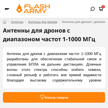
0
Антенны
Антенны для дронов
Антенны для дронов с диапазоно
Антенны для дронов с
диапазоном частот 1-1000 МГц
Антенны для дронов с диапазоном частот 1–1000 МГц 
разработаны для обеспечения стабильной связи и 
управления БПЛА на дальних дистанциях. Длинные 
волны этого спектра способны огибать помехи, 
сложный рельеф и работать вне прямой видимости 
благодаря высокому содержательному уровню 
проникновения. Нестандартный низкий диапазон 
обеспечивает высокую помехоустойчивость и 
эффективную работу в условиях радиоэлектронного 
Фильтр товаров
противодействия. Заказать надежные модели можно на 
Flash Army.