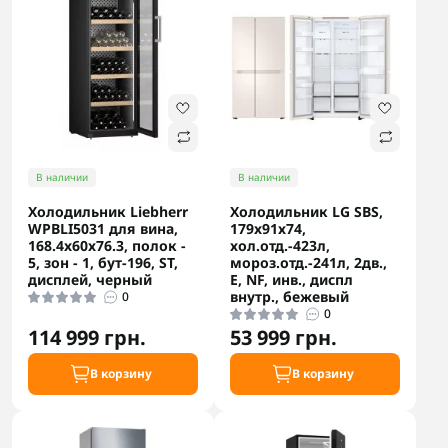
В наличии
В наличии
Холодильник Liebherr
Холодильник LG SBS,
WPBLI5031 для вина,
179x91х74,
168.4x60х76.3, полок -
хол.отд.-423л,
5, зон - 1, бут-196, ST,
мороз.отд.-241л, 2дв.,
дисплей, черный
E, NF, инв., диспл
внутр., бежевый
0
0
114 999 грн.
53 999 грн.
В корзину
В корзину