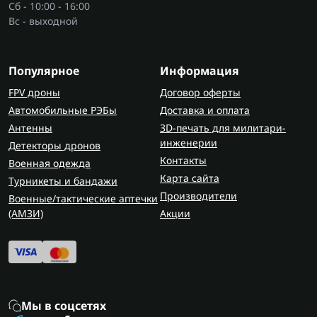
Сб - 10:00 - 16:00
Современные популярные
Вс - выходной
производители холодильников
Когда люди планируют купить холодильник, они
Популярное
Информация
обычно обращают внимание на бренд. Самыми
FPV дроны
Договор оферты
популярными брендами являются Samsung, LG,
Автомобильные РЭБы
Доставка и оплата
Bosch, Liebherr и Gorenje. Надежные
Антенны
3D-печать для милитари-
производители используют более стабильные
инженерии
Детекторы дронов
компрессоры и лучше прорабатывают
Контакты
Военная одежда
теплоизоляцию корпуса.
Карта сайта
Турникеты и бандажи
В каталоге FlashArmy представлены разные
Производители
Военные/тактические аптечки
холодильники от популярных производителей
(AMЗИ)
Акции
бытовой техники. Часто технику для кухни
подбирают комплексно и параллельно смотрят
варочные поверхности
.
Характеристики холодильников
Мы в соцсетях
Перед тем как холодильник купить, стоит