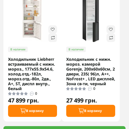
В наличии
В наличии
Холодильник Liebherr
Холодильник с нижн.
встраиваемый с нижн.
мороз. камерой
мороз., 177x55.9х54.6,
Gorenje, 200х60х60см, 2
холод.отд.-182л,
двери, 235( 96)л, А++,
мороз.отд.-80л, 2дв.,
NoFrost+ , LED дисплей,
A+, ST, диспл внутр.,
Зона св-ти, черный
белый
0
0
47 899 грн.
27 499 грн.
В корзину
В корзину