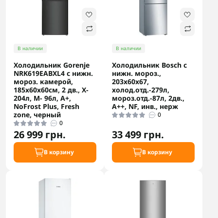
В наличии
В наличии
Холодильник Gorenje
Холодильник Bosch с
NRK619EABXL4 с нижн.
нижн. мороз.,
мороз. камерой,
203x60x67,
185х60х60см, 2 дв., Х-
холод.отд.-279л,
204л, М- 96л, A+,
мороз.отд.-87л, 2дв.,
NoFrost Plus, Fresh
А++, NF, инв., нерж
zone, черный
0
0
26 999 грн.
33 499 грн.
В корзину
В корзину