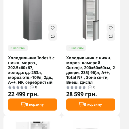
В наличии
В наличии
Холодильник Indesit с
Холодильник с нижн.
нижн. мороз.,
мороз. камерой
202.5x60х67,
Gorenje, 200х60х60см, 2
холод.отд.-253л,
двери, 235( 96)л, А++,
мороз.отд.-109л, 2дв.,
Total NF , Зона св-ти,
А++, NF, серебристый
Внеш. Диспл
0
0
22 499 грн.
28 599 грн.
В корзину
В корзину