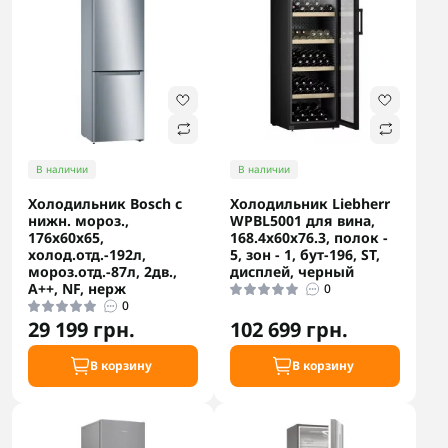
В наличии
В наличии
Холодильник Bosch с
Холодильник Liebherr
нижн. мороз.,
WPBL5001 для вина,
176x60x65,
168.4x60х76.3, полок -
холод.отд.-192л,
5, зон - 1, бут-196, ST,
мороз.отд.-87л, 2дв.,
дисплей, черный
А++, NF, нерж
0
0
29 199 грн.
102 699 грн.
В корзину
В корзину