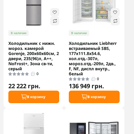
В наличии
В наличии
Холодильник с нижн.
Холодильник Liebherr
мороз. камерой
встраиваемый SBS,
Gorenje, 200х60х60см, 2
177x111.8х54.6,
двери, 235(96)л, А++,
хол.отд.-307л,
NoFrost+, Зона св-ти,
мороз.отд.-209л, 2дв.,
серый
F, NF, диспл внутр.,
белый
0
0
22 222 грн.
136 949 грн.
В корзину
В корзину