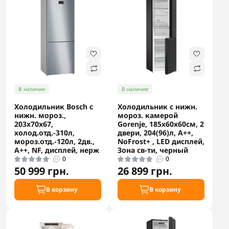
В наличии
В наличии
Холодильник Bosch с
Холодильник с нижн.
нижн. мороз.,
мороз. камерой
203x70x67,
Gorenje, 185х60х60см, 2
холод.отд.-310л,
двери, 204(96)л, А++,
мороз.отд.-120л, 2дв.,
NoFrost+ , LED дисплей,
А++, NF, дисплей, нерж
Зона св-ти, черный
0
0
50 999 грн.
26 899 грн.
В корзину
В корзину