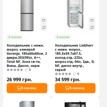
В наличии
В наличии
Холодильник с нижн.
Холодильник Liebherr
мороз. камерой
с нижн. мороз.,
Gorenje, 185х60х60см, 2
185.5x59.7х67.5,
двери,203(99)л, А++,
холод.отд.-225л,
Total NF, Зона св-ти,
мороз.отд.-94л, 2дв., D,
Внеш. Диспл, нерж
NF, диспл внутр.,
серый
0
0
26 999 грн.
34 599 грн.
В корзину
В корзину