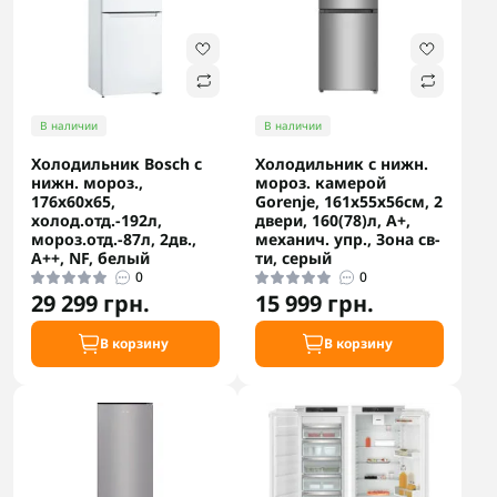
В наличии
В наличии
Холодильник Bosch с
Холодильник с нижн.
нижн. мороз.,
мороз. камерой
176x60x65,
Gorenje, 161х55х56см, 2
холод.отд.-192л,
двери, 160(78)л, А+,
мороз.отд.-87л, 2дв.,
механич. упр., Зона св-
А++, NF, белый
ти, серый
0
0
29 299 грн.
15 999 грн.
В корзину
В корзину