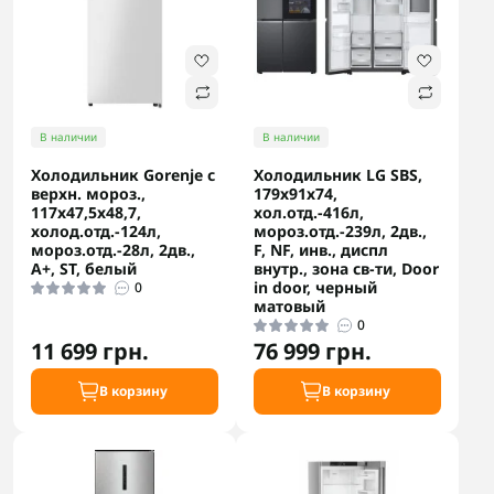
В наличии
В наличии
Холодильник Gorenje с
Холодильник LG SBS,
верхн. мороз.,
179x91х74,
117x47,5x48,7,
хол.отд.-416л,
холод.отд.-124л,
мороз.отд.-239л, 2дв.,
мороз.отд.-28л, 2дв.,
F, NF, инв., диспл
A+, ST, белый
внутр., зона св-ти, Door
in door, черный
0
матовый
0
11 699 грн.
76 999 грн.
В корзину
В корзину