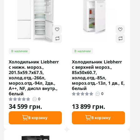
В наличии
В наличии
Холодильник Liebherr
Холодильник Liebherr
с нижн. мороз.,
с верхней мороз.,
201.5x59.7х67.5,
85x50x60.7,
холод.отд.-266л,
холод.отд.-85л,
мороз.отд.-94л, 2дв.,
мороз.отд.-13л, 1 дв., E,
А++, NF, диспл внутр.,
белый
белый
0
0
34 599 грн.
13 899 грн.
В корзину
В корзину