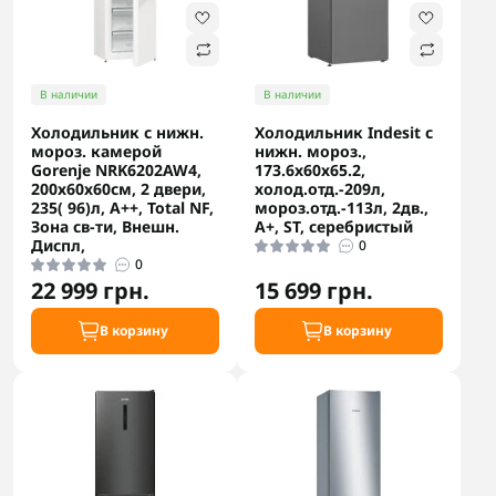
В наличии
В наличии
Холодильник с нижн.
Холодильник Indesit с
мороз. камерой
нижн. мороз.,
Gorenje NRK6202AW4,
173.6x60х65.2,
200х60х60см, 2 двери,
холод.отд.-209л,
235( 96)л, А++, Total NF,
мороз.отд.-113л, 2дв.,
Зона св-ти, Внешн.
А+, ST, серебристый
Диспл,
0
0
22 999 грн.
15 699 грн.
В корзину
В корзину