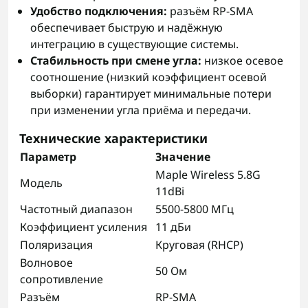
Удобство подключения:
разъём RP-SMA
обеспечивает быструю и надёжную
интеграцию в существующие системы.
Стабильность при смене угла:
низкое осевое
соотношение (низкий коэффициент осевой
выборки) гарантирует минимальные потери
при изменении угла приёма и передачи.
Технические характеристики
Параметр
Значение
Maple Wireless 5.8G
Модель
11dBi
Частотный диапазон
5500-5800 МГц
Коэффициент усиления
11 дБи
Поляризация
Круговая (RHCP)
Волновое
50 Ом
сопротивление
Разъём
RP-SMA