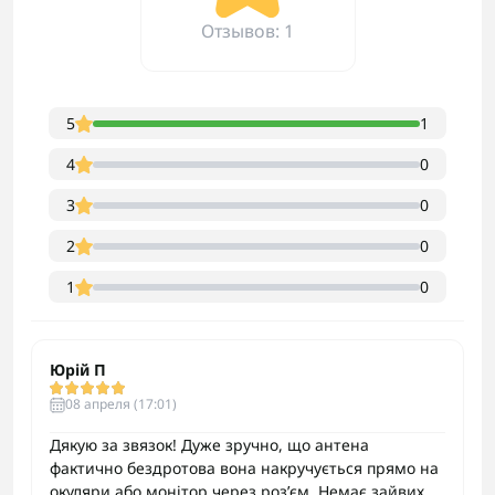
Отзывов: 1
5
1
4
0
3
0
2
0
1
0
Юрій П
08 апреля (17:01)
Дякую за звязок! Дуже зручно, що антена
фактично бездротова вона накручується прямо на
окуляри або монітор через роз’єм. Немає зайвих