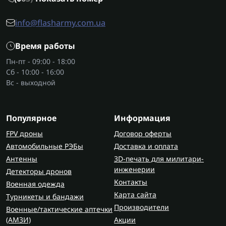
тепловой насос. Он сушит вещи мягче и
расходует меньше электроэнергии. В каталоге
info@flasharmy.com.ua
FlashArmy часто выбирают именно такие модели.
Время работы
Функционал сушильных машин
Пн-пт - 09:00 - 18:00
Обычная сушильная машина для белья имеет
Сб - 10:00 - 16:00
несколько режимов для разных типов ткани. Это
Вс - выходной
позволяет сушить одежду без риска повредить
материал.
Популярное
Информация
Чаще всего используют такие программы:
FPV дроны
Договор оферты
автоматическое определение уровня
Автомобильные РЭБы
Доставка и оплата
влажности;
Антенны
3D-печать для милитари-
программа для хлопка;
инженерии
Детекторы дронов
режим для синтетики;
Контакты
Военная одежда
деликатная сушка;
Карта сайта
Турникеты и бандажи
быстрая сушка для небольшого количества
Производители
Военные/тактические аптечки
вещей.
(AMЗИ)
Акции