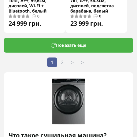
10кг, A++, 59,6см,
7кг, A++, 54.3см,
дисплей, Wi-Fi +
дисплей, подсветка
Bluetooth, белый
барабана, белый
0
0
24 999 грн.
23 999 грн.
Показать еще
1
2
>
>|
Что такое сушильная машина?