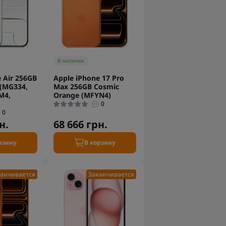
В наличии
 Air 256GB
Apple iPhone 17 Pro
 (MG334,
Max 256GB Cosmic
M4,
Orange (MFYN4)
0
0
н.
68 666 грн.
рзину
В корзину
анчивается
Заканчивается