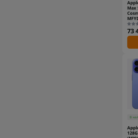
Appl
Max 
Cosm
MFY
73 
В на
Appl
128G