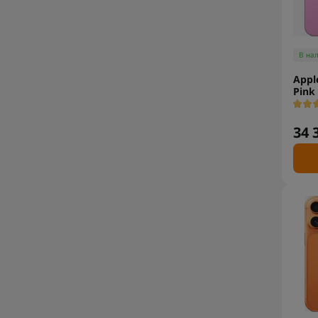
В на
Appl
Pink
34 