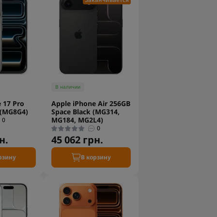
В наличии
 17 Pro
Apple iPhone Air 256GB
 (MG8G4)
Space Black (MG314,
MG184, MG2L4)
0
0
н.
45 062 грн.
рзину
В корзину