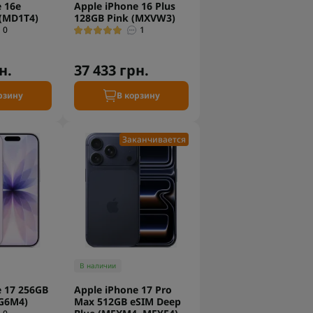
 16e
Apple iPhone 16 Plus
 (MD1T4)
128GB Pink (MXVW3)
0
1
н.
37 433 грн.
рзину
В корзину
Заканчивается
В наличии
e 17 256GB
Apple iPhone 17 Pro
G6M4)
Max 512GB eSIM Deep