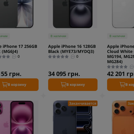
личии
В наличии
В наличии
e iPhone 17 256GB
Apple iPhone 16 128GB
Apple iPhone
k (MG6J4)
Black (MYE73/MYDQ3)
Cloud White
MG194, MG2
0
0
MG284)
155 грн.
34 095 грн.
42 201 гр
В корзину
В корзину
В ко
Заканчивается
Зак