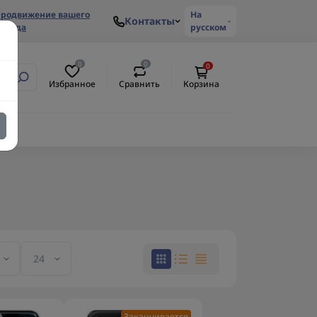
родвижение вашего
На
Контакты
ренда
русском
0
0
0
Избранное
Сравнить
Корзина
Заканчивается