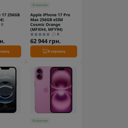
В наличии
e 17 256GB
Apple iPhone 17 Pro
4)
Max 256GB eSIM
Cosmic Orange
0
(MFXH4, MFY94)
0
н.
62 944 грн.
рзину
В корзину
В наличии