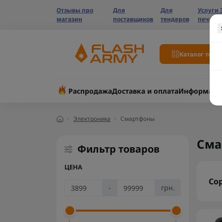
Отзывы про
Для
Для
Услуги 
магазин
поставщиков
тендеров
печати
Каталог това
Распродажа
Доставка и оплата
Информаци
Электроника
Смартфоны
Сма
Фильтр товаров
ЦЕНА
Со
-
грн.