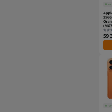
В на
Appl
256G
Oran
(MG7
59 
В на