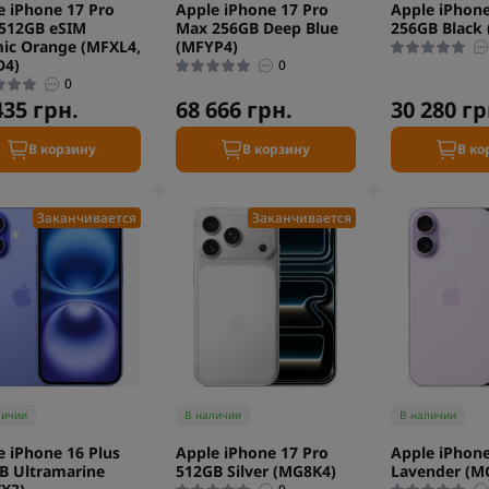
e iPhone 17 Pro
Apple iPhone 17 Pro
Apple iPhone
512GB eSIM
Max 256GB Deep Blue
256GB Black
ic Orange (MFXL4,
(MFYP4)
D4)
0
0
435 грн.
68 666 грн.
30 280 гр
В корзину
В корзину
В ко
Заканчивается
Заканчивается
личии
В наличии
В наличии
e iPhone 16 Plus
Apple iPhone 17 Pro
Apple iPhon
B Ultramarine
512GB Silver (MG8K4)
Lavender (M