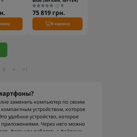
Blue (MFXM4, MFYE4)
0
0
н.
75 819 грн.
рзину
В корзину
9
>
>|
смартфоны?
лне заменить компьютер по своим
 компактным устройством, которое
Это удобное устройство, которое
 с приложениями. Через него можно
лать фото или работать с файлами.