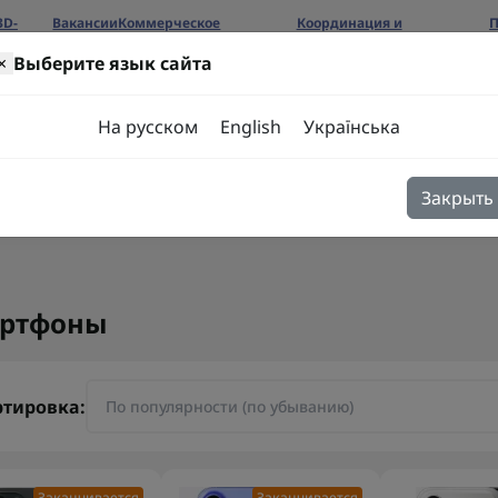
3D-
Вакансии
Коммерческое
Координация и
П
предложение
сотрудничество
б
×
Выберите язык сайта
ров
На русском
English
Українська
Закрыть
я
Блог
Контакты
ртфоны
ртировка:
Заканчивается
Заканчивается