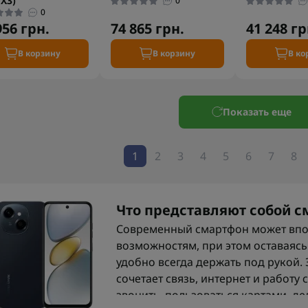
X3)
0
0
956 грн.
74 865 грн.
41 248 гр
В корзину
В корзину
В ко
Показать еще
1
2
3
4
5
6
7
8
Что представляют собой 
Современный смартфон может впо
возможностям, при этом оставаясь
удобно всегда держать под рукой. 
сочетает связь, интернет и работу
звонить, пользоваться картами, де