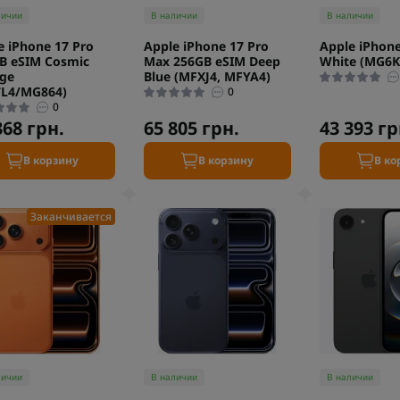
личии
В наличии
В наличии
e iPhone 17 Pro
Apple iPhone 17 Pro
Apple iPhon
B eSIM Cosmic
Max 256GB eSIM Deep
White (MG6K
ge
Blue (MFXJ4, MFYA4)
L4/MG864)
0
0
368 грн.
65 805 грн.
43 393 гр
В корзину
В корзину
В ко
Заканчивается
личии
В наличии
В наличии