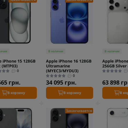
личии
В наличии
В наличии
e iPhone 15 128GB
Apple iPhone 16 128GB
Apple iPhone
k (MTP03)
Ultramarine
256GB Silver
(MYEC3/MYDU3)
0
0
565 грн.
34 095 грн.
63 898 гр
В корзину
В корзину
В ко
Заканчивается